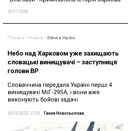
30.07.2026
Головна
>
Новини
>
Війна в Україні
Небо над Харковом уже захищають
словацькі винищувачі – заступниця
голови ВР
Словаччина передала Україні перші 4
винищувачі МіГ-29SA, і вони вже
виконують бойові задачі
30.03.2023, 12:55
Ганна Новосьолова