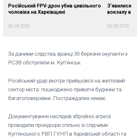
Російський FPV-дрон убив цивільного
Зʼявилися пе
чоловіка на Харківщині
вокзалу в Ло
06.08.2026
06.08.2026
За даними слідства, вранці 30 березня окупанти з
РСЗВ обстріляли м. Куп‘янськ.
Російський удар вкотре прийшовся на житловий
сектор міста: пошкоджено приватні будинки та
багатоповерхівки. Постраждалих немає.
Документування наслідків збройної агресії
проводили прокурори спільно зі слідчими
Куп’янського РВП ГУНП в Харківській області та