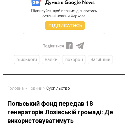
Поділитися
військові
Валки
похорон
Загиблий
Головна
>
Новини
>
Суспільство
Польський фонд передав 18
генераторів Лозівській громаді: Де
використовуватимуть