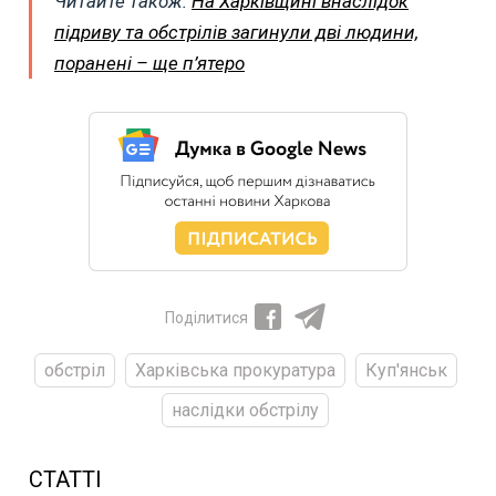
Читайте також:
На Харківщині внаслідок
підриву та обстрілів загинули дві людини,
поранені – ще п’ятеро
Поділитися
обстріл
Харківська прокуратура
Куп'янськ
наслідки обстрілу
СТАТТІ