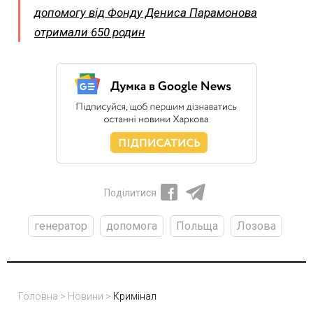
допомогу від Фонду Дениса Парамонова
отримали 650 родин
Поділитися
генератор
допомога
Польща
Лозова
Головна
>
Новини
>
Кримінал