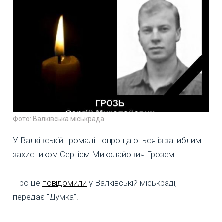
Фото: Валківська міськрада
У Валківській громаді попрощаються із загиблим
захисником Сергієм Миколайович Грозєм.
Про це
повідомили
у Валківській міськраді,
передає "Думка”.