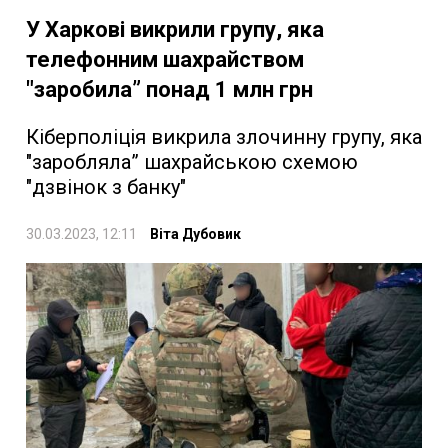
У Харкові викрили групу, яка
телефонним шахрайством
"заробила” понад 1 млн грн
Кіберполіція викрила злочинну групу, яка
"заробляла” шахрайською схемою
"дзвінок з банку"
30.03.2023, 12:11
Віта Дубовик