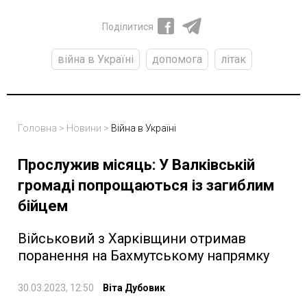
Поділитися
війна в Україні
допомога
літак
Головна
>
Новини
>
Війна в Україні
Прослужив місяць: У Валківській
громаді попрощаються із загиблим
бійцем
Військовий з Харківщини отримав
поранення на Бахмутському напрямку
30.03.2023, 12:50
Віта Дубовик