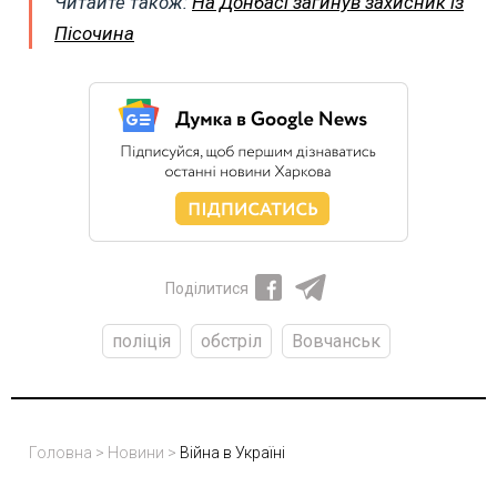
Читайте також:
На Донбасі загинув захисник із
Пісочина
Поділитися
поліція
обстріл
Вовчанськ
Головна
>
Новини
>
Війна в Україні