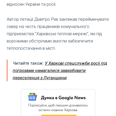
відносин України та росії.
Автор петиції Дмитро Рик закликав перейменувати
сквер на честь працівників комунального
підприємства "Харківські теплові мережі", які під
ворожими обстрілами змогли забезпечити
теплопостачання в місті.
Читайте також:
У Харкові спецслужби росії під
погрозами намагалися завербувати
переселенця з Луганщини