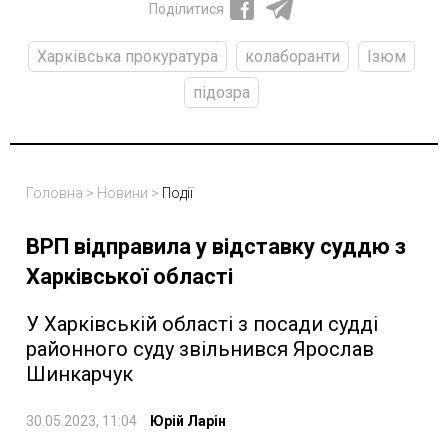
Поділитися
Харківська прокуратура
колаборанти
Ізюм
підозра
Головна
>
Новини
>
Події
ВРП відправила у відставку суддю з
Харківської області
У Харківській області з посади судді
районного суду звільнився Ярослав
Шинкарчук
30.05.2023, 11:04
Юрій Ларін