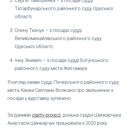
Сергія Тимошенка – з посади судді
Татарбунарського районного суду Одеської
області;
Олену Ткачук – з посади судді
Великомихайлівського районного суду
Одеської області;
Інну Зіневич – з посади судді Богунського
районного суду міста Житомира.
Розгляд заяви судді Печерського районного суду
міста Києва Світлани Волкової про звільнення з
посади у відставку зупинено.
За даними
clarity-project
, донька суддя Шинкарчука
Анастасія Шинкарчук працювала з 2020 року