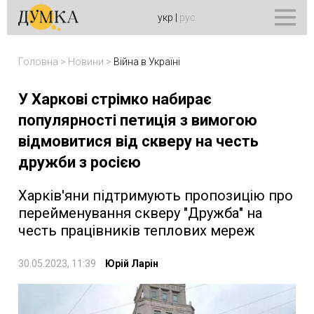
укр
|
рус
Головна
>
Новини
>
Війна в Україні
У Харкові стрімко набирає
популярності петиція з вимогою
відмовитися від скверу на честь
дружби з росією
Харків'яни підтримують пропозицію про
перейменування скверу "Дружба" на
честь працівників теплових мереж
30.05.2023, 11:39
Юрій Ларін