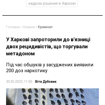
кадрові рішення в Харкові
Головна
>
Новини
>
Кримінал
У Харкові запроторили до в'язниці
двох рецидивістів, що торгували
метадоном
Під час обшуків у засуджених виявили
200 доз наркотику
30.05.2023, 11:00
Віта Дубовик