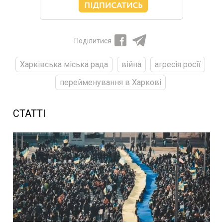
Поділитися
Харківська міська рада
війна
агресія росії
перейменування в Харкові
СТАТТІ