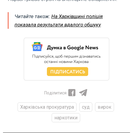
Читайте також:
На Харківщині поліція
показала результати вдалого обшуку
Поділитися
Харківська прокуратура
суд
вирок
наркотики