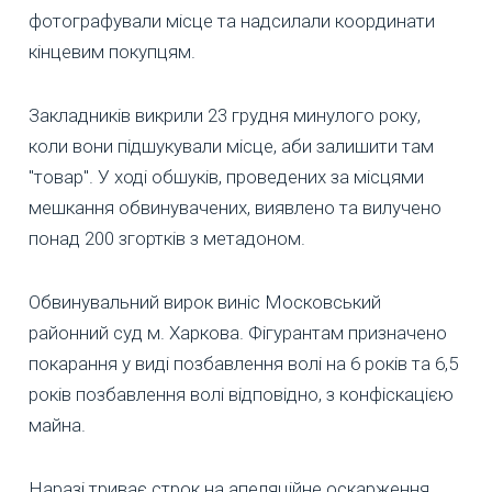
фотографували місце та надсилали координати
кінцевим покупцям.
Закладників викрили 23 грудня минулого року,
коли вони підшукували місце, аби залишити там
"товар". У ході обшуків, проведених за місцями
мешкання обвинувачених, виявлено та вилучено
понад 200 згортків з метадоном.
Обвинувальний вирок виніс Московський
районний суд м. Харкова. Фігурантам призначено
покарання у виді позбавлення волі на 6 років та 6,5
років позбавлення волі відповідно, з конфіскацією
майна.
Наразі триває строк на апеляційне оскарження.