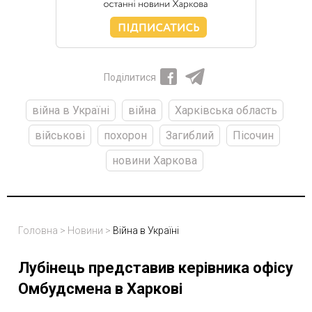
Поділитися
війна в Україні
війна
Харківська область
військові
похорон
Загиблий
Пісочин
новини Харкова
Головна
>
Новини
>
Війна в Україні
Лубінець представив керівника офісу
Омбудсмена в Харкові