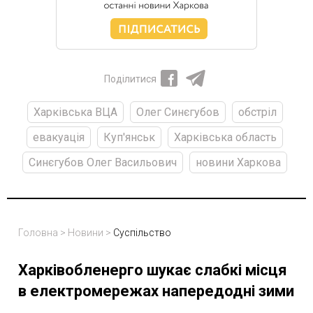
Поділитися
Харківська ВЦА
Олег Синєгубов
обстріл
евакуація
Куп'янськ
Харківська область
Синєгубов Олег Васильович
новини Харкова
Головна
>
Новини
>
Суспільство
Харківобленерго шукає слабкі місця
в електромережах напередодні зими