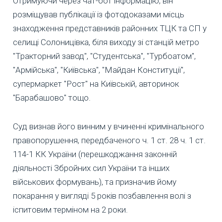
Отримуючи через чат-бот інформацію, він
розміщував публікації із фотодоказами місць
знаходження представників районних ТЦК та СП у
селищі Солоницівка, біля виходу зі станцій метро
"Тракторний завод", "Студентська", "Турбоатом",
"Армійська", "Київська", "Майдан Конституції",
супермаркет "Рост" на Київській, авторинок
"Барабашово" тощо.
Суд визнав його винним у вчиненні кримінального
правопорушення, передбаченого ч. 1 ст. 28 ч. 1 ст.
114-1 КК України (перешкоджання законній
діяльності Збройних сил України та інших
військових формувань), та призначив йому
покарання у вигляді 5 років позбавлення волі з
іспитовим терміном на 2 роки.