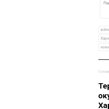
війн
Харк
нови
Голов
Те
ок
Ха