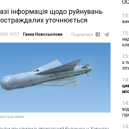
О
азі інформація щодо руйнувань
15
постраждалих уточнюється
ви
15
2024, 10:57
Ганна Новосьолова
Поділитися
на
кл
15
з п
лі
14
цив
мі
14
ві
гу
ілюстративне
14
анти поцілили в приватний будинок у Харкові.