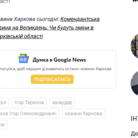
асті.
вини Харкова сьогодні:
Комендантська
дина на Великдень: Чи будуть зміни в
рківській області
ріл
Ігор Терехов
авіаудар
хов Ігор Олександрович
новини Харкова
ІН
ів
До