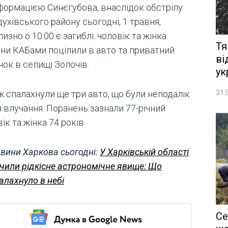
нформацією Синєгубова, внаслідок обстрілу
ухівського району сьогодні, 1 травня,
изно о 10:00 є загиблі: чоловік та жінка.
Тя
яни КАБами поцілили в авто та приватний
ві
ок в селищі Золочів.
ук
31.
ж спалахнули ще три авто, що були неподалік
 влучання. Поранень зазнали 77-річний
ік та жінка 74 років.
вини Харкова сьогодні:
У Харківській області
чили рідкісне астрономічне явище: Що
алахнуло в небі
Се