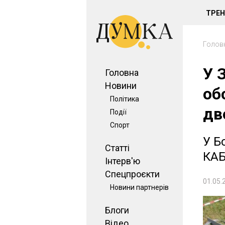
ТРЕ
Голов
У 
Головна
Новини
об
Політика
дв
Події
Спорт
У Б
Статті
КАБ
Інтерв'ю
Спецпроєкти
01.05.
Новини партнерів
Блоги
Відео