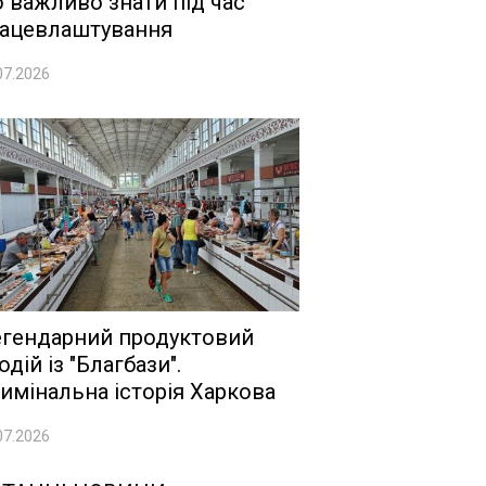
 важливо знати під час
ацевлаштування
07.2026
гендарний продуктовий
одій із "Благбази".
имінальна історія Харкова
07.2026