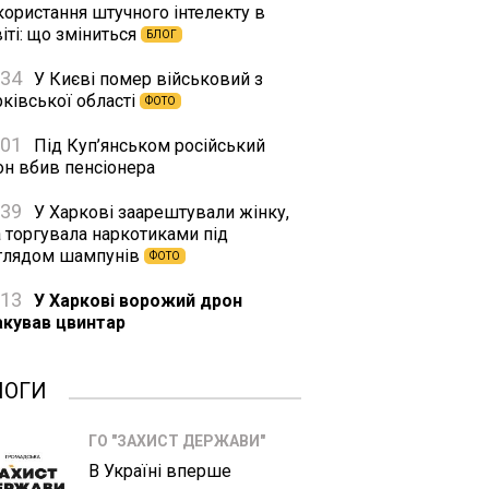
користання штучного інтелекту в
іті: що зміниться
БЛОГ
:34
У Києві помер військовий з
ківської області
ФОТО
:01
Під Куп’янськом російський
он вбив пенсіонера
:39
У Харкові заарештували жінку,
а торгувала наркотиками під
глядом шампунів
ФОТО
:13
У Харкові ворожий дрон
акував цвинтар
ЛОГИ
ГО "ЗАХИСТ ДЕРЖАВИ"
В Україні вперше