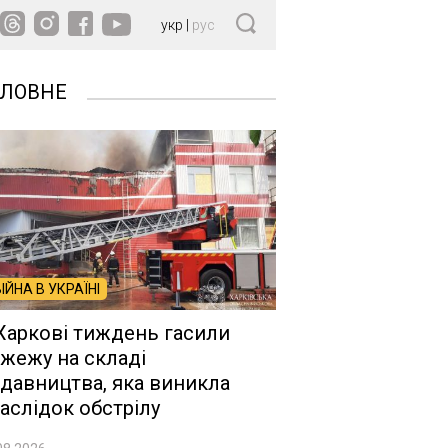
укр
|
рус
ОЛОВНЕ
ВІЙНА В УКРАЇНІ
Харкові тиждень гасили
жежу на складі
давництва, яка виникла
аслідок обстрілу