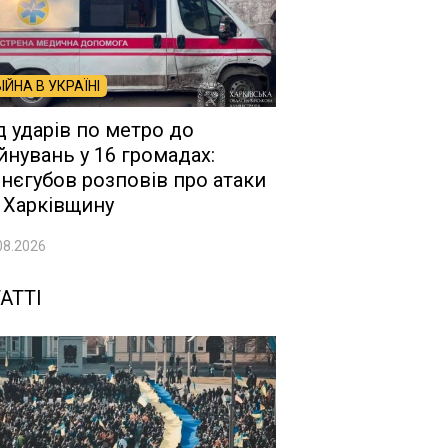
ВІЙНА В УКРАЇНІ
д ударів по метро до
йнувань у 16 громадах:
нєгубов розповів про атаки
 Харківщину
08.2026
АТТІ