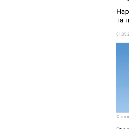
Нар
та 
01.05.
Фото 
Окуп