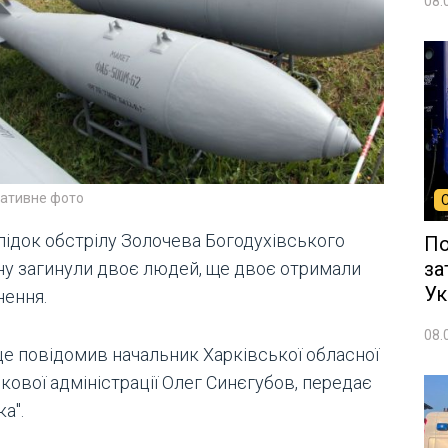
08.
ративне фото
лідок обстрілу Золочева Богодухівського
По
за
ну загинули двоє людей, ще двоє отримали
Ук
нення.
08.
це повідомив начальник Харківської обласної
кової адміністрації Олег Синєгубов, передає
а".