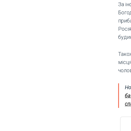
За і
Богод
прибл
Росі
будин
Тако
місця
чолов
Но
ба
сп