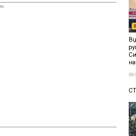
Ві
ру
Си
на
08.
СТ