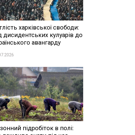
глість харківської свободи:
д дисидентських кулуарів до
раїнського авангарду
07.2026
зонний підробіток в полі: