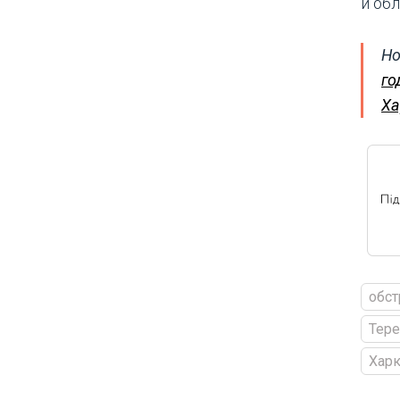
й обл
Но
го
Ха
обст
Тере
Харк