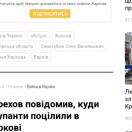
що
пр
31.
а в Україні
обстріл
Золочів
івська область
Синєгубов Олег Васильович
ни Харкова
Харків
на
>
Новини
>
Війна в Україні
Ле
зл
рехов повідомив, куди
Кр
упанти поцілили в
30.
ркові