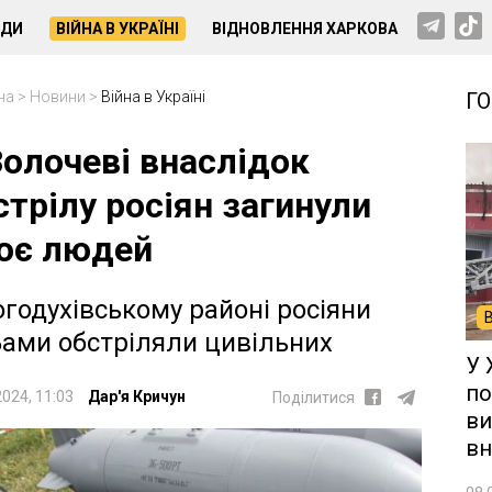
НДИ
ВІЙНА В УКРАЇНІ
ВІДНОВЛЕННЯ ХАРКОВА
на
>
Новини
>
Війна в Україні
Г
Золочеві внаслідок
стрілу росіян загинули
оє людей
огодухівському районі росіяни
ами обстріляли цивільних
У 
по
2024, 11:03
Дар'я Кричун
Поділитися
ви
вн