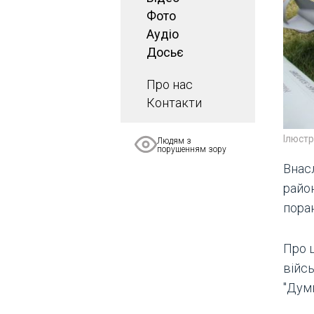
Фото
Аудіо
Досьє
Про нас
Контакти
Ілюст
Людям з
порушенням зору
Внас
райо
пора
Про 
війсь
"Думк