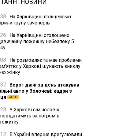
СТАННІ НОВИНИ
:38
На Харківщині поліцейські
крили групу зачеперів
:26
На Харківщині оголошено
дзвичайну пожежну небезпеку 5
асу
:08
Не розмовляє та має проблеми
ам’яттю: у Харкові шукають зниклу
тню жінку
:37
Ворог двічі за день атакував
ільні авто у Золочеві: кадри з
сця
ФОТО
:23
У Харкові сім чоловік
дповідатимуть за погром в
ртожитку
:12
В Україні вперше врегулювали