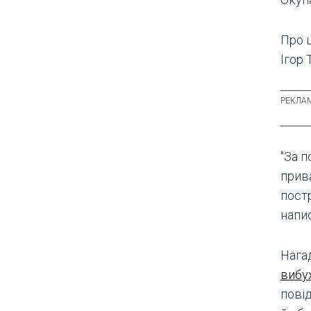
Про 
Ігор 
"За п
прив
постр
напис
Нага
вибу
пові