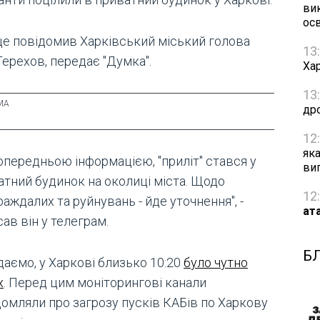
ви
осв
це повідомив Харківський міський голова
13
Терехов, передає "Думка".
Хар
13
др
12
як
опередньою інформацією, "приліт" стався у
ви
атний будинок на околиці міста. Щодо
12
аждалих та руйнувань - йде уточнення", -
ат
ав він у телеграм.
Б
даємо, у Харкові близько 10:20
було чутно
х
. Перед цим моніторингові канали
домляли про загрозу пусків КАБів по Харкову