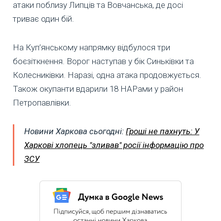
атаки поблизу Липців та Вовчанська, де досі
триває один бій.
На Куп’янському напрямку відбулося три
боєзіткнення. Ворог наступав у бік Синьківки та
Колесниківки. Наразі, одна атака продовжується.
Також окупанти вдарили 18 НАРами у район
Петропавлівки.
Новини Харкова сьогодні:
Гроші не пахнуть: У
Харкові хлопець "зливав" росії інформацію про
ЗСУ