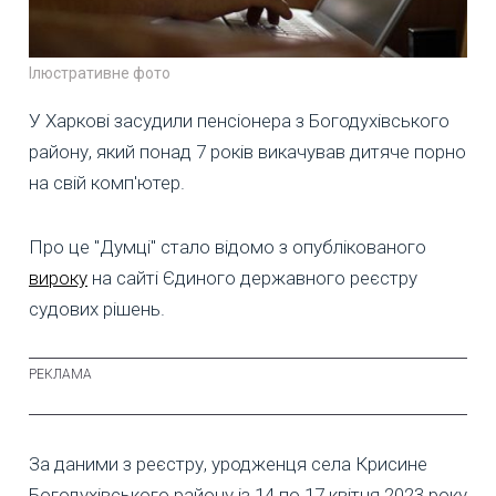
Ілюстративне фото
У Харкові засудили пенсіонера з Богодухівського
району, який понад 7 років викачував дитяче порно
на свій комп'ютер.
Про це "Думці" стало відомо з опублікованого
вироку
на сайті Єдиного державного реєстру
судових рішень.
За даними з реєстру, уродженця села Крисине
Богодухівського району із 14 по 17 квітня 2023 року