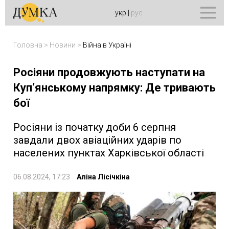
укр
|
рус
Головна
>
Новини
>
Війна в Україні
Росіяни продовжують наступати на
Куп’янському напрямку: Де тривають
бої
Росіяни із початку доби 6 серпня
завдали двох авіаційних ударів по
населених пунктах Харківської області
06.08.2024, 17:23
Аліна Лісічкіна