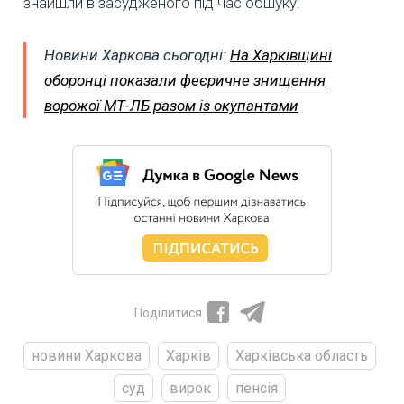
знайшли в засудженого під час обшуку.
Новини Харкова сьогодні:
На Харківщині
оборонці показали феєричне знищення
ворожої МТ-ЛБ разом із окупантами
Поділитися
новини Харкова
Харків
Харківська область
суд
вирок
пенсія