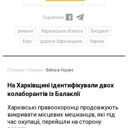
Поділитися
ремонт
Харківська область
Бюджет
борг
дороги Харківщини
Харків
Головна
>
Новини
>
Війна в Україні
На Харківщині ідентифікували двох
колаборантів із Балаклії
Харківські правоохоронці продовжують
викривати місцевих мешканців, які під
час окупації, перейшли на сторону