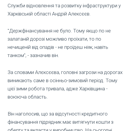
Служби відновлення та розвитку інфраструктури у
Харківській області Андрій Алексєєв.
"Держфінансування не було. Тому якщо по не
залатаній дорозі можливо проїхати, то по
нечищеній від опадів - не проїдеш ніяк, навіть
танком", - зазначив він.
За словами Алєксєєва, головні загрози на дорогах
виникають саме в осінньо-зимовий період. Тому
цієї зими робота тривала, адже Харківщина -
воююча область.
Він наголосив, що за відсутності кредитного
фінансування підрядник має витягнути кошти з
оберту та вкласти у виробництво. На сьогодні