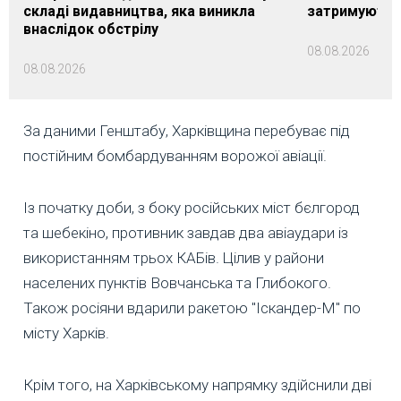
складі видавництва, яка виникла
затримуються
внаслідок обстрілу
08.08.2026
08.08.2026
За даними Генштабу, Харківщина перебуває під
постійним бомбардуванням ворожої авіації.
Із початку доби, з боку російських міст бєлгород
та шебекіно, противник завдав два авіаудари із
використанням трьох КАБів. Цілив у райони
населених пунктів Вовчанська та Глибокого.
Також росіяни вдарили ракетою "Іскандер-М" по
місту Харків.
Крім того, на Харківському напрямку здійснили дві