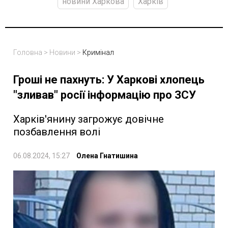
новини Харкова
Харків
Головна
>
Новини
>
Кримінал
Гроші не пахнуть: У Харкові хлопець
"зливав" росії інформацію про ЗСУ
Харків'янину загрожує довічне
позбавлення волі
06.08.2024, 15:27
Олена Гнатишина