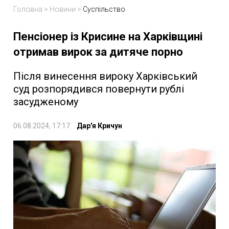
Головна
>
Новини
>
Суспільство
Пенсіонер із Крисине на Харківщині
отримав вирок за дитяче порно
Після винесення вироку Харківський
суд розпорядився повернути рублі
засудженому
06.08.2024, 17:17
Дар'я Кричун