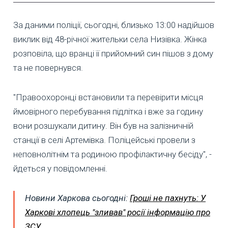
За даними поліції, сьогодні, близько 13:00 надійшов
виклик від 48-річної жительки села Низівка. Жінка
розповіла, що вранці її прийомний син пішов з дому
та не повернувся.
"Правоохоронці встановили та перевірити місця
ймовірного перебування підлітка і вже за годину
вони розшукали дитину. Він був на залізничній
станції в селі Артемівка. Поліцейські провели з
неповнолітнім та родиною профілактичну бесіду", -
йдеться у повідомленні.
Новини Харкова сьогодні:
Гроші не пахнуть: У
Харкові хлопець "зливав" росії інформацію про
ЗСУ