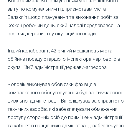
Вона займалася формуванням узагальнюючого
звіту по комунальним підприємствам міста
Балаклія щодо планування та виконання робіт за
кожен робочий день, який надалі передавався на
розгляд керівництву окупаційної влади.
Інший колаборант, 42-річний мешканець міста
обійняв посаду старшого інспектора-чергового в
окупаційній адміністрації держави-агресора.
Чоловік виконував обов’язки фахівця з
комплексного обслуговування будівлі тимчасової
цивільної адміністрації. Він слідкував за справністю
технічних засобів, які забезпечували обмеження
доступу сторонніх осіб до приміщень адміністрації
та кабінетів працівників адміністрації, забезпечував