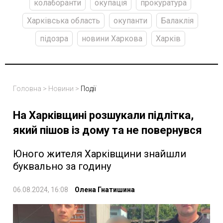
колаборанти
окупація
прокуратура
Харківська область
окупанти
Балаклія
підозра
новини Харкова
Харків
Головна
>
Новини
>
Події
На Харківщині розшукали підлітка,
який пішов із дому та не повернувся
Юного жителя Харківщини знайшли
буквально за годину
06.08.2024, 16:08
Олена Гнатишина