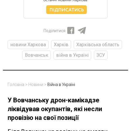
Поділитися
новини Харкова
Харків
Харківська область
Вовчанськ
війна в Україні
ЗСУ
Головна
>
Новини
>
Війна в Україні
У Вовчанську дрон-камікадзе
ліквідував окупантів, які несли
провізію на свої позиції