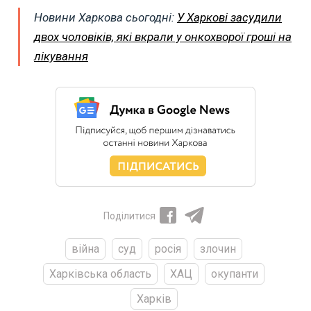
Новини Харкова сьогодні:
У Харкові засудили
двох чоловіків, які вкрали у онкохворої гроші на
лікування
Поділитися
війна
суд
росія
злочин
Харківська область
ХАЦ
окупанти
Харків