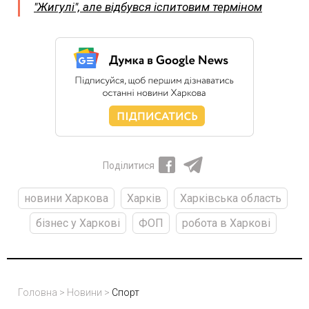
"Жигулі", але відбувся іспитовим терміном
Поділитися
новини Харкова
Харків
Харківська область
бізнес у Харкові
ФОП
робота в Харкові
Головна
>
Новини
>
Спорт