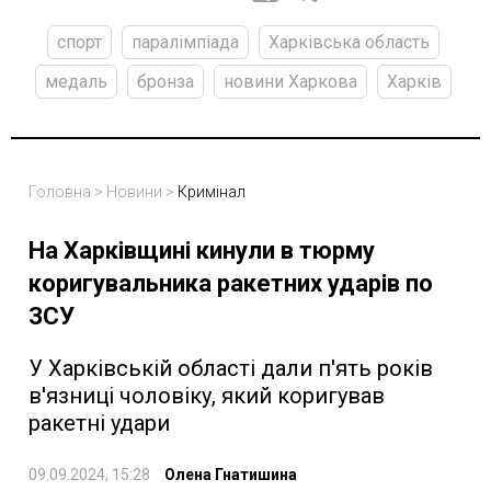
спорт
паралімпіада
Харківська область
медаль
бронза
новини Харкова
Харків
Головна
>
Новини
>
Кримінал
На Харківщині кинули в тюрму
коригувальника ракетних ударів по
ЗСУ
У Харківській області дали п'ять років
в'язниці чоловіку, який коригував
ракетні удари
09.09.2024, 15:28
Олена Гнатишина