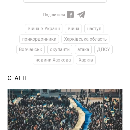
Поділитися
війна в Україні
війна
наступ
прикордонники
Харківська область
Вовчанськ
окупанти
атака
ДПСУ
новини Харкова
Харків
СТАТТІ