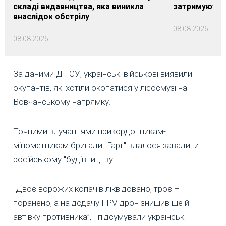
складі видавництва, яка виникла
затримуються
внаслідок обстрілу
08.08.2026
08.08.2026
За даними ДПСУ, українські військові виявили
окупантів, які хотіли окопатися у лісосмузі на
Вовчанському напрямку.
Точними влучаннями прикордонникам-
мінометникам бригади "Гарт" вдалося завадити
російському "будівництву".
"Двоє ворожих копачів ліквідовано, троє –
поранено, а на додачу FPV-дрон знищив ще й
автівку противника”, - підсумували українські