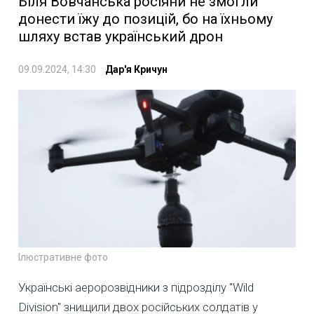
Біля Вовчанська росіяни не змогли
донести їжу до позицій, бо на їхньому
шляху встав український дрон
09.09.2024, 14:30
Дар'я Кричун
Ілюстративне фото
Українські аеророзвідники з підрозділу "Wild
Division" знищили двох російських солдатів у