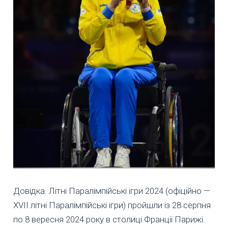
Довідка. Літні Паралімпійські ігри 2024 (офіційно —
XVII літні Паралімпійські ігри) пройшли із 28 серпня
по 8 вересня 2024 року в столиці Франції Парижі.