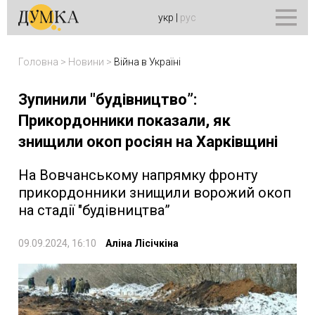
укр
|
рус
Головна
>
Новини
>
Війна в Україні
Зупинили "будівництво”:
Прикордонники показали, як
знищили окоп росіян на Харківщині
На Вовчанському напрямку фронту
прикордонники знищили ворожий окоп
на стадії "будівництва”
09.09.2024, 16:10
Аліна Лісічкіна