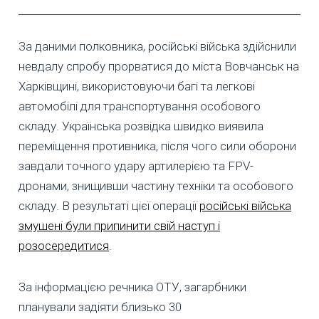
За даними полковника, російські війська здійснили
невдалу спробу прорватися до міста Вовчанськ на
Харківщині, використовуючи багі та легкові
автомобілі для транспортування особового
складу. Українська розвідка швидко виявила
переміщення противника, після чого сили оборони
завдали точного удару артилерією та FPV-
дронами, знищивши частину техніки та особового
складу. В результаті цієї операції
російські війська
змушені були припинити свій наступ і
розосередитися
.
За інформацією речника ОТУ, загарбники
планували задіяти близько 30