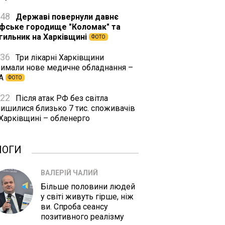
:48
Державі повернули давнє
іфське городище "Коломак" та
гильник на Харківщині
ФОТО
:36
Три лікарні Харківщини
римали нове медичне обладнання –
А
ФОТО
:22
Після атак РФ без світла
лишилися близько 7 тис. споживачів
 Харківщині – обленерго
ЛОГИ
ВАЛЕРІЙ ЧАЛИЙ
Більше половини людей
у світі живуть гірше, ніж
ви. Спроба сеансу
позитивного реалізму