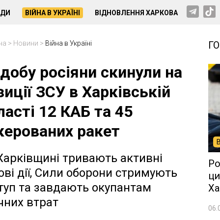
НДИ
ВІЙНА В УКРАЇНІ
ВІДНОВЛЕННЯ ХАРКОВА
на
>
Новини
>
Війна в Україні
Г
 добу росіяни скинули на
зиції ЗСУ в Харківській
ласті 12 КАБ та 45
керованих ракет
Харківщині тривають активні
Ро
ові дії, Сили оборони стримують
ци
туп та завдають окупантам
Ха
чних втрат
06.