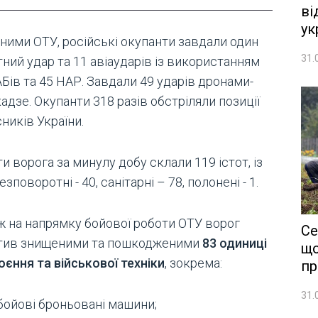
ві
ук
аними ОТУ, російські окупанти завдали один
31.
ний удар та 11 авіаударів із використанням
Бів та 45 НАР. Завдали 49 ударів дронами-
адзе. Окупанти 318 разів обстріляли позиції
ників України.
и ворога за минулу добу склали 119 істот, із
езповоротні - 40, санітарні – 78, полонені - 1.
ж на напрямку бойової роботи ОТУ ворог
Се
тив знищеними та пошкодженими
83 одиниці
що
оєння та військової техніки
, зокрема:
пр
31.
бойові броньовані машини;