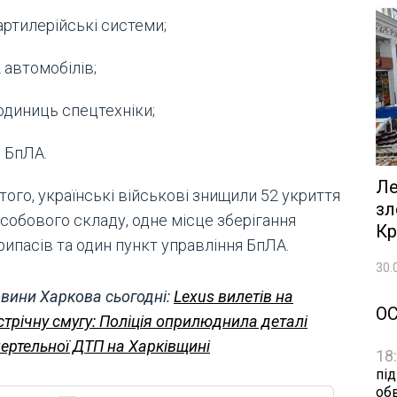
артилерійські системи;
 автомобілів;
одиниць спецтехніки;
 БпЛА.
Ле
того, українські військові знищили 52 укриття
зл
собового складу, одне місце зберігання
Кр
рипасів та один пункт управління БпЛА.
30.
вини Харкова сьогодні:
Lexus вилетів на
О
стрічну смугу: Поліція оприлюднила деталі
ертельної ДТП на Харківщині
18
пі
об