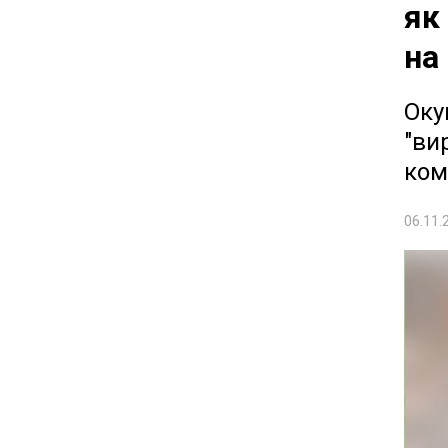
як
на
Оку
"ви
ком
06.11.