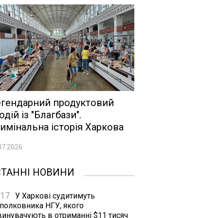
гендарний продуктовий
одій із "Благбази".
имінальна історія Харкова
07.2026
СТАННІ НОВИНИ
:17
У Харкові судитимуть
дполковника НГУ, якого
винувачують в отриманні $11 тисяч