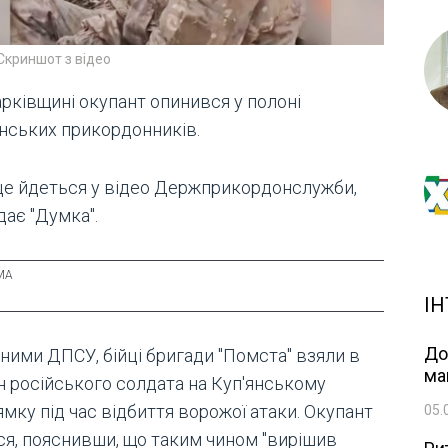
Скриншот з відео
арківщині окупант опинився у полоні
їнських прикордонників.
це йдеться у відео Держприкордонслужби,
дає "Думка".
ІН
До
ними ДПСУ, бійці бригади "Помста" взяли в
ма
н російського солдата на Куп'янському
мку під час відбиття ворожої атаки. Окупант
05.
ся, пояснивши, що таким чином "вирішив