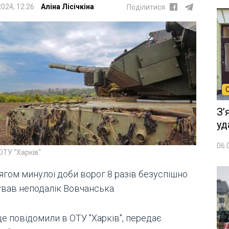
2024, 12:26
Аліна Лісічкіна
Поділитися
Зʼ
уд
06.
ОТУ "Харків"
ягом минулої доби ворог 8 разів безуспішно
ував неподалік Вовчанська.
е повідомили в ОТУ "Харків", передає