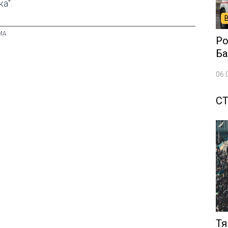
а".
Ро
Ба
06.
СТ
Тя