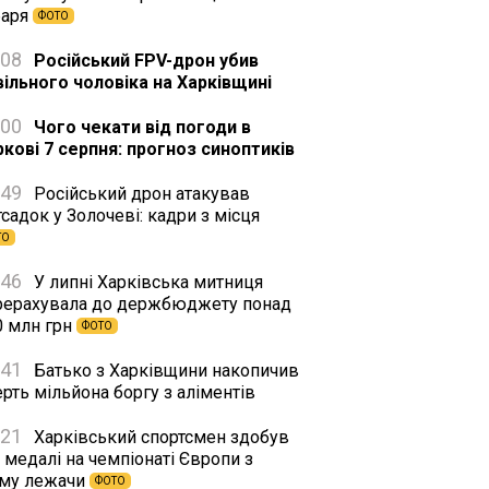
баря
ФОТО
:08
Російський FPV-дрон убив
вільного чоловіка на Харківщині
:00
Чого чекати від погоди в
ркові 7 серпня: прогноз синоптиків
:49
Російський дрон атакував
садок у Золочеві: кадри з місця
ТО
:46
У липні Харківська митниця
рерахувала до держбюджету понад
0 млн грн
ФОТО
:41
Батько з Харківщини накопичив
рть мільйона боргу з аліментів
:21
Харківський спортсмен здобув
 медалі на чемпіонаті Європи з
му лежачи
ФОТО