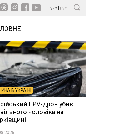
укр
|
рус
ОЛОВНЕ
ВІЙНА В УКРАЇНІ
сійський FPV-дрон убив
вільного чоловіка на
рківщині
08.2026