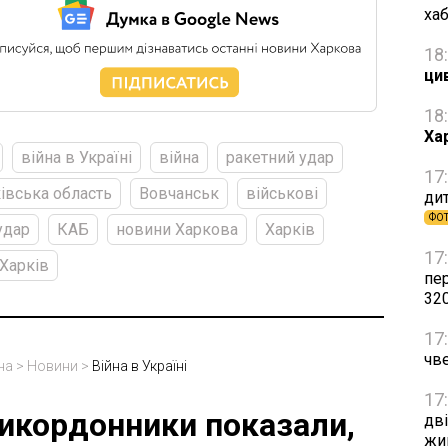
ха
18
ци
18
Ха
війна в Україні
війна
ракетний удар
17
івська область
Вовчанськ
військові
дит
ФО
удар
КАБ
новини Харкова
Харків
17
Харків
пе
32
17
чве
на
>
Новини
>
Війна в Україні
17
икордонники показали,
дві
жи