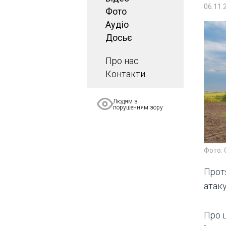
06.11.
Фото
Аудіо
Досьє
Про нас
Контакти
Людям з
порушенням зору
Фото: 
Прот
атак
Про ц