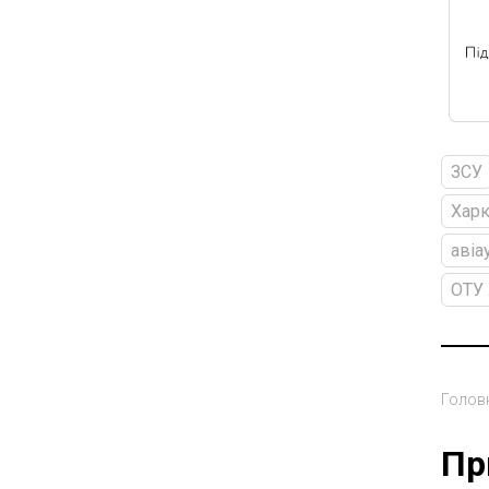
ЗСУ
Харк
авіа
ОТУ 
Голов
Пр