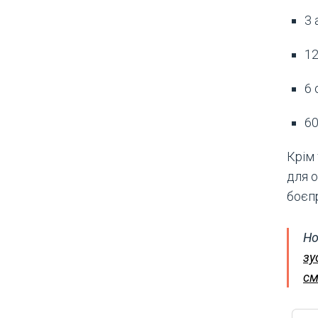
3 
12
6 
60
Крім 
для о
боєп
Но
зу
см