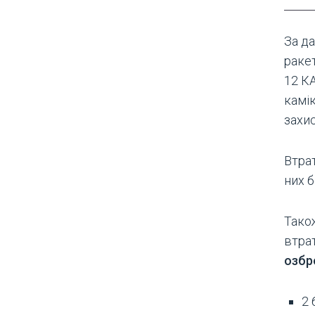
За д
ракет
12 КА
камік
захис
Втрат
них б
Тако
втра
озбр
2 