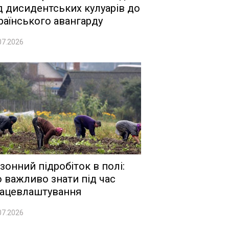
д дисидентських кулуарів до
раїнського авангарду
07.2026
зонний підробіток в полі:
 важливо знати під час
ацевлаштування
07.2026