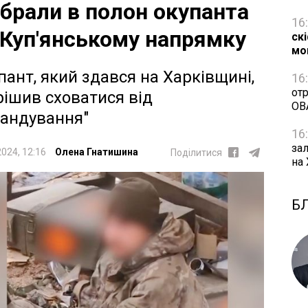
 брали в полон окупанта
16
 Куп'янському напрямку
ск
мо
пант, який здався на Харківщині,
16
от
рішив сховатися від
ОВ
андування"
16
за
2024, 12:16
Олена Гнатишина
Поділитися
на
Б