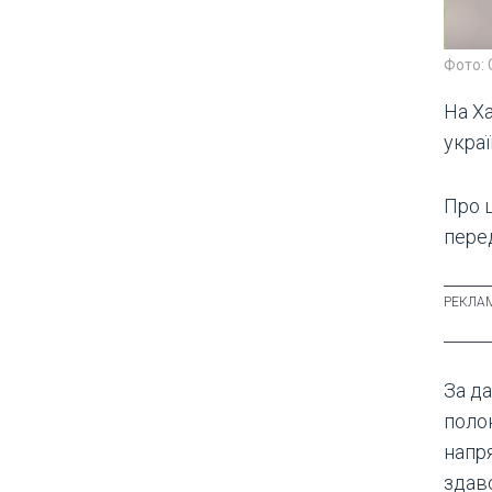
Фото: 
На Х
укра
Про 
пере
За да
поло
напря
здав