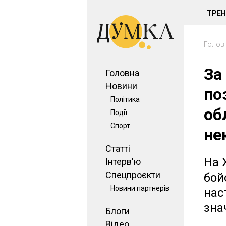
ТРЕ
Голов
За
Головна
Новини
по
Політика
об
Події
Спорт
не
Статті
На 
Інтерв'ю
Спецпроєкти
бой
Новини партнерів
нас
зна
Блоги
Відео