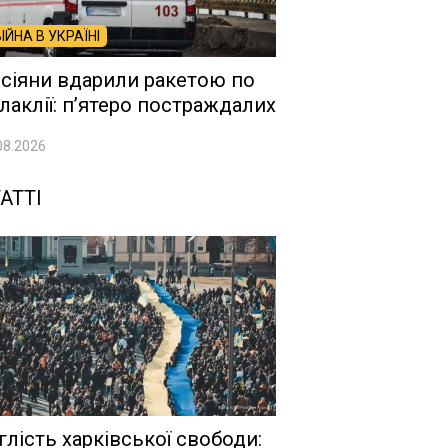
ВІЙНА В УКРАЇНІ
сіяни вдарили ракетою по
лаклії: п’ятеро постраждалих
08.2026
АТТІ
глість харківської свободи: