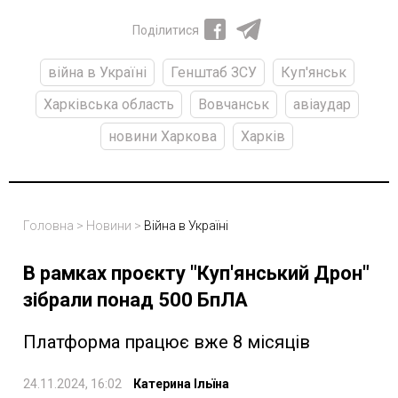
Поділитися
війна в Україні
Генштаб ЗСУ
Куп'янськ
Харківська область
Вовчанськ
авіаудар
новини Харкова
Харків
Головна
>
Новини
>
Війна в Україні
В рамках проєкту "Куп'янський Дрон"
зібрали понад 500 БпЛА
Платформа працює вже 8 місяців
24.11.2024, 16:02
Катерина Ільїна