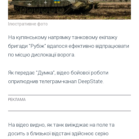
Ілюстративне фото
На купянському напрямку танковому екіпажу
бригади "Рубіж" вдалося ефективно відпрацювати
по місцю дислокації ворога.
Як передає "Думка", відео бойової роботи
оприлюднив телеграм-канал DeepState.
На відео видно, як танк виїжджає на поле та
досить з близької відстані здійснює серію