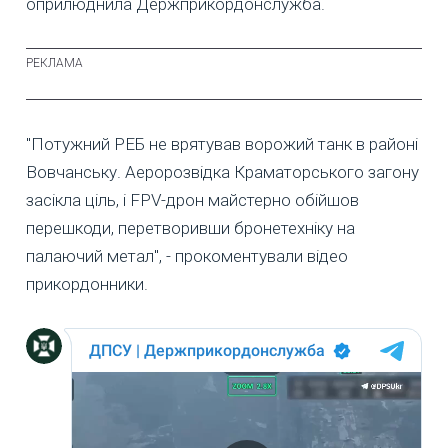
оприлюднила Держприкордонслужба.
"Потужний РЕБ не врятував ворожий танк в районі
Вовчанську. Аеророзвідка Краматорського загону
засікла ціль, і FPV-дрон майстерно обійшов
перешкоди, перетворивши бронетехніку на
палаючий метал", - прокоментували відео
прикордонники.