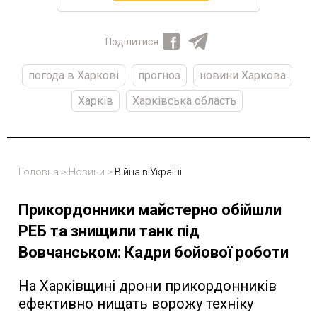
Поділитися
погода в Харкові
прогноз
новини Харкова
Харків
Харківська область
Головна
>
Новини
>
Війна в Україні
Прикордонники майстерно обійшли
РЕБ та знищили танк під
Вовчанськом: Кадри бойової роботи
На Харківщині дрони прикордонників
ефективно нищать ворожу техніку