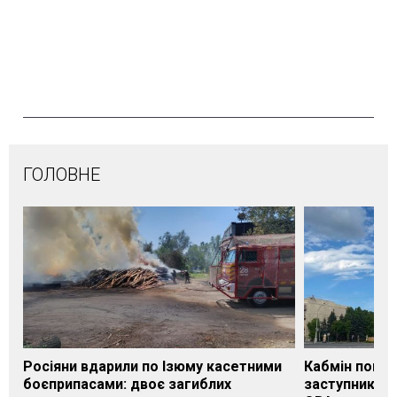
ГОЛОВНЕ
Росіяни вдарили по Ізюму касетними
Кабмін погод
боєприпасами: двоє загиблих
заступника н