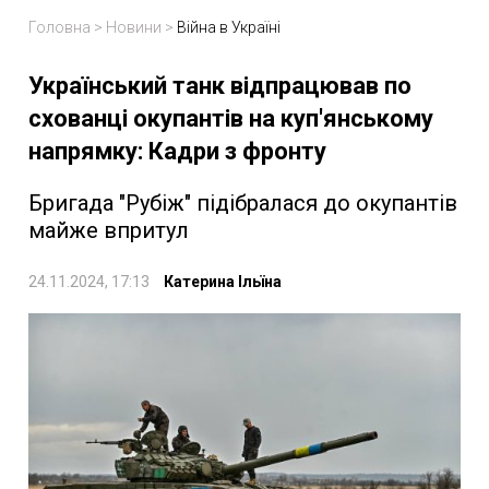
Головна
>
Новини
>
Війна в Україні
Український танк відпрацював по
схованці окупантів на куп'янському
напрямку: Кадри з фронту
Бригада "Рубіж" підібралася до окупантів
майже впритул
24.11.2024, 17:13
Катерина Ільїна