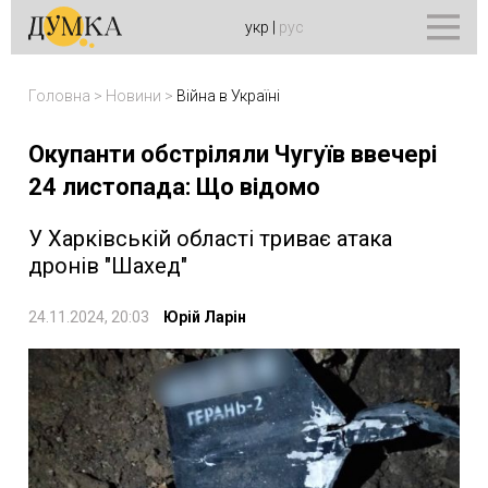
укр
|
рус
Головна
>
Новини
>
Війна в Україні
Окупанти обстріляли Чугуїв ввечері
24 листопада: Що відомо
У Харківській області триває атака
дронів "Шахед"
24.11.2024, 20:03
Юрій Ларін