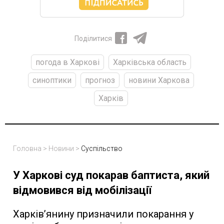
Поділитися
погода в Харкові
Харківська область
синоптики
прогноз
новини Харкова
Харків
Головна
>
Новини
>
Суспільство
У Харкові суд покарав баптиста, який
відмовився від мобілізації
Харківʼянину призначили покарання у