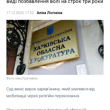
виді позбавлення волі на строк три роки
17.12.2024, 17:52
Аліна Лісічкіна
Фото ілюстративне
Суд виніс вирок харківʼянину, який ухилився від
мобілізації через релігійні переконання.