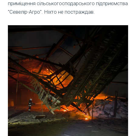
приміщення сільськогосподарського підприємства
"Севелір-Агро". Ніхто не постраждав.