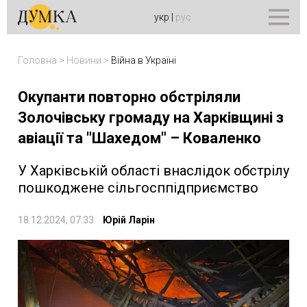
укр
|
рус
Головна
>
Новини
>
Війна в Україні
Окупанти повторно обстріляли
Золочівську громаду на Харківщині з
авіації та "Шахедом" – Коваленко
У Харківській області внаслідок обстрілу
пошкоджене сільгосппідприємство
18.12.2024, 07:33
Юрій Ларін