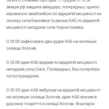
авіація рф завдала авіаудару, попередньо, однією
керованою авіабомбою по відкритій місцевості на
околиці села Березівка та двома КАБ по відкритій
місцевості неподалік села Чорноглазівка.
О 20:00 зафіксовано два удари КАБ на околицях
селища Золочів.
О 20:08 один КАБ вдарив по відкритій місцевості
неподалік села Сніги. Попередньо, без потерпілих
та постраждалих.
О 20:35 один КАБ вибухнув на відкритій місцевості
на околицях селища Золочів, один КАБ влучив в
дорожнє покриття в селищі Золочів. Внаслідок