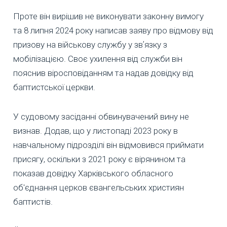
Проте він вирішив не виконувати законну вимогу
та 8 липня 2024 року написав заяву про відмову від
призову на військову службу у звʼязку з
мобілізацією. Своє ухилення від служби він
пояснив віросповіданням та надав довідку від
баптистської церкви.
У судовому засіданні обвинувачений вину не
визнав. Додав, що у листопаді 2023 року в
навчальному підрозділі він відмовився приймати
присягу, оскільки з 2021 року є вірянином та
показав довідку Харківського обласного
об'єднання церков євангельських християн
баптистів.