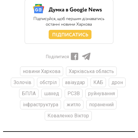
Поділитися
новини Харкова
Харківська область
Золочів
обстріл
авіаудар
КАБ
дрон
БПЛА
шахед
РСЗВ
руйнування
інфраструктура
житло
поранений
Коваленко Віктор