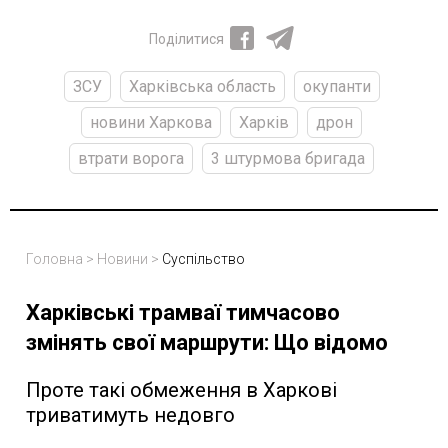
Поділитися
ЗСУ
Харківська область
окупанти
новини Харкова
Харків
дрон
втрати ворога
3 штурмова бригада
Головна
>
Новини
>
Суспільство
Харківські трамваї тимчасово
змінять свої маршрути: Що відомо
Проте такі обмеження в Харкові
триватимуть недовго