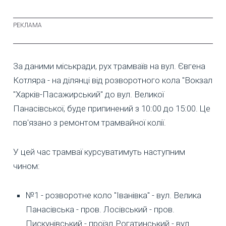
За даними міськради, рух трамваїв на вул. Євгена
Котляра - на ділянці від розворотного кола "Вокзал
"Харків-Пасажирський" до вул. Великої
Панасівської, буде припинений з 10:00 до 15:00. Це
пов'язано з ремонтом трамвайної колії.
У цей час трамваї курсуватимуть наступним
чином:
№1 - розворотне коло "Іванівка" - вул. Велика
Панасівська - пров. Лосівський - пров.
Пискунівський - проїзд Рогатинський - вул.