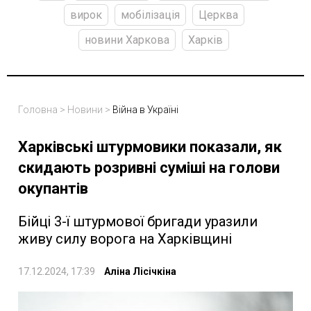
вирок
мобілізація
Церква
новини Харкова
Харків
Головна
>
Новини
>
Війна в Україні
Харківські штурмовики показали, як
скидають розривні суміші на голови
окупантів
Бійці 3-ї штурмової бригади уразили
живу силу ворога на Харківщині
17.12.2024, 17:39
Аліна Лісічкіна