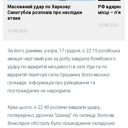
Масований удар по Харкову:
РФ вдарила п
Синєгубов розповів про наслідки
місці – п’яте
атаки
10.08.2026
10.08.2026
За його даними, учора, 17 грудня, о 22:15 російська
авіація черговий раз за добу завдала бомбового
удару по відкритій місцевості в селі Уди та по
відкритій території села Орішанка Золочівської
громади. Інформація про руйнування та
постраждалих не надходила.
Крім цього, о 22:40 росіяни завдали удару,
попередньо, дроном "Шахед" по селищу Золочів.
Внаслідок обстрілу було пошкоджене складське