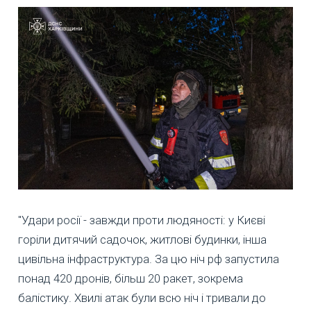
"Удари росії - завжди проти людяності: у Києві
горіли дитячий садочок, житлові будинки, інша
цивільна інфраструктура. За цю ніч рф запустила
понад 420 дронів, більш 20 ракет, зокрема
балістику. Хвилі атак були всю ніч і тривали до