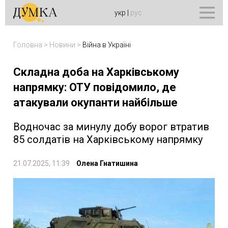
укр
|
рус
Головна
>
Новини
>
Війна в Україні
Складна доба на Харківському
напрямку: ОТУ повідомило, де
атакували окупанти найбільше
Водночас за минулу добу ворог втратив
85 солдатів на Харківському напрямку
21.07.2025, 11:39
Олена Гнатишина