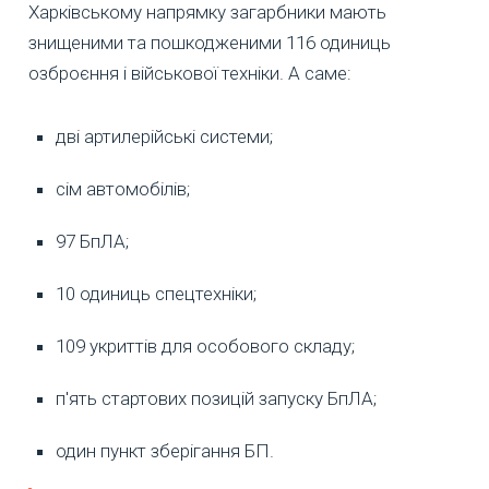
Харківському напрямку загарбники мають
знищеними та пошкодженими 116 одиниць
озброєння і військової техніки. А саме:
дві артилерійські системи;
сім автомобілів;
97 БпЛА;
10 одиниць спецтехніки;
109 укриттів для особового складу;
п'ять стартових позицій запуску БпЛА;
один пункт зберігання БП.