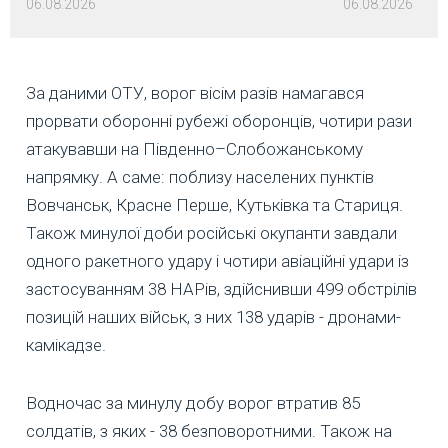
06.08.2026
06.08.2026
За даними ОТУ, ворог вісім разів намагався
прорвати оборонні рубежі оборонців, чотири рази
атакувавши на Південно–Слобожанському
напрямку. А саме: поблизу населених пунктів
Вовчанськ, Красне Перше, Кутьківка та Стариця.
Також минулої доби російські окупанти завдали
одного ракетного удару і чотири авіаційні удари із
застосуванням 38 НАРів, здійснивши 499 обстрілів
позицій наших військ, з них 138 ударів - дронами-
камікадзе.
Водночас за минулу добу ворог втратив 85
солдатів, з яких - 38 безповоротними. Також на