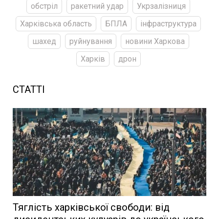
обстріл
ракетний удар
Укрзалізниця
Харківська область
БПЛА
інфраструктура
шахед
руйнування
новини Харкова
Харків
дрон
СТАТТІ
Тяглість харківської свободи: від