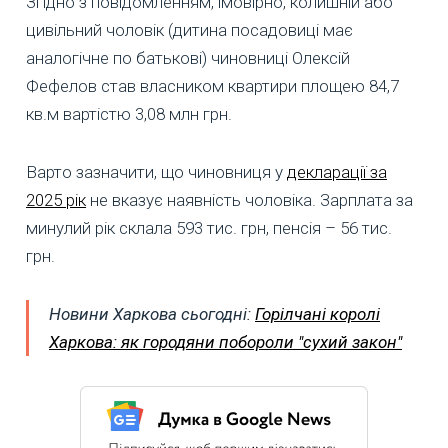
Згідно з повідомленням, імовірно, колишній або
цивільний чоловік (дитина посадовиці має
аналогічне по батькові) чиновниці Олексій
Фефелов став власником квартири площею 84,7
кв.м вартістю 3,08 млн грн.
Варто зазначити, що чиновниця у
декларації за
2025 рік
не вказує наявність чоловіка. Зарплата за
минулий рік склала 593 тис. грн, пенсія – 56 тис.
грн.
Новини Харкова сьогодні:
Горілчані королі
Харкова: як городяни побороли "сухий закон"