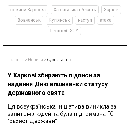
новини Харкова
Харківська область
Харків
Вовчанськ
Куп'янськ
наступ
атака
Генштаб ЗСУ
Головна
>
Новини
>
Суспільство
У Харкові збирають підписи за
надання Дню вишиванки статусу
державного свята
Ця всеукраїнська ініціатива виникла за
запитом людей та була підтримана ГО
"Захист Держави"