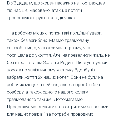
В УЗ додали, що жоден пасажир не постраждав
під час цієї масованої атаки, а потяги
продовжують рух на всіх ділянках.
"На робочих місцях, попри такі прицільні удари,
також без загиблих. Маємо травмовану
співробітницю, яка отримала травму, яка
поспішала до укриття. Але, на превеликий жаль, не
без втрат в нашій Залізній Родині. Підступні удари
ворога по залізничному містечку Здолбунів
забрали життя 2х наших колег. Вони не були на
робочих місцях в цей час, але ж ворог б'є без
розбору, а також одного нашого колегу
травмованого там же. Допомагаємо.
Продовжуємо стежити за повітряними загрозами
для наших поїздів і, за потреби, проводимо