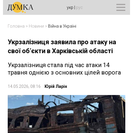
укр
|
рус
Головна
>
Новини
>
Війна в Україні
Укрзалізниця заявила про атаку на
свої об’єкти в Харківській області
Укрзалізниця стала під час атаки 14
травня однією з основних цілей ворога
14.05.2026, 08:16
Юрій Ларін