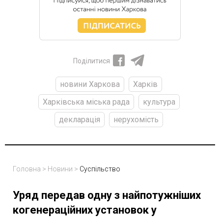
Поділитися
новини Харкова
Харків
Харківська міська рада
культура
декларація
нерухомість
Головна
>
Новини
>
Суспільство
Уряд передав одну з найпотужніших
когенераційних установок у