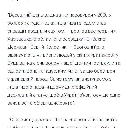
"Всесвітній день вишиванки народився у 2000-х
роках як студентська ініціатива і згодом став
справді народним святом, — розповідає керівник
Харківського обласного осередку ГО "Захист
Держави" Сергій Колесник. — Сьогодні його
відзначають мільйони людей у різних країнах світу.
Вишиванка є символом нашої ідентичності, сили та
єдності. Вона нагадує, ким ми є і за що бореться
український народ. Саме тому ми виступаємо з
ініціативою надати цьому дню офіційний
державний статус, щоб в Україні з’явилося ще одне
важливе та об’єднавче свято".
ГО "Захист Держави" 14 травня розпочинає акцію
зі збору підписів "Підпиши за своє свято". Кожен