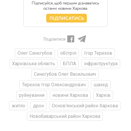
Поділитися
Олег Синєгубов
обстріл
Ігор Терехов
Харківська область
БПЛА
інфраструктура
Синєгубов Олег Васильович
Терехов Ігор Олександрович
шахед
руйнування
новини Харкова
Харків
житло
дрон
Основ'янський район Харкова
Новобаварський район Харкова