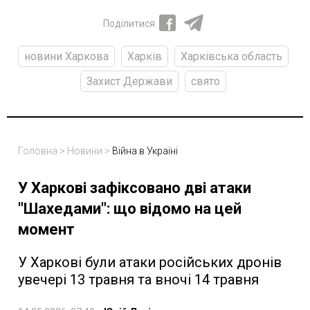
Поділитися
новини Харкова
Харків
Харківська область
Захист Держави
свято
Головна
>
Новини
>
Війна в Україні
У Харкові зафіксовано дві атаки
"Шахедами": що відомо на цей
момент
У Харкові були атаки російських дронів
увечері 13 травня та вночі 14 травня