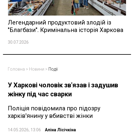
Легендарний продуктовий злодій із
"Благбази". Кримінальна історія Харкова
30.07.2026
Головна
>
Новини
>
Події
У Харкові чоловік зв'язав і задушив
жінку під час сварки
Поліція повідомила про підозру
харків'янину у вбивстві жінки
14.05.2026, 13:06
Аліна Лісічкіна