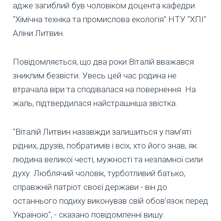
адже загиблий був чоловіком доцента кафедри
"Хімічна техніка та промислова екологія" НТУ "ХПІ"
Аліни Литвин.
Повідомляється, що два роки Віталій вважався
зниклим безвісти. Увесь цей час родина не
втрачала віри та сподівалася на повернення. На
жаль, підтвердилася найстрашніша звістка.
"Віталій Литвин назавжди залишиться у пам’яті
рідних, друзів, побратимів і всіх, хто його знав, як
людина великої честі, мужності та незламної сили
духу. Люблячий чоловік, турботливий батько,
справжній патріот своєї держави - він до
останнього подиху виконував свій обов’язок перед
Україною", - сказано повідомленні вишу.