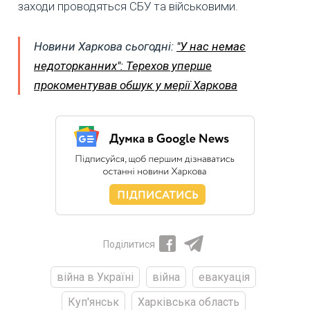
заходи проводяться СБУ та військовими.
Новини Харкова сьогодні:
"У нас немає
недоторканних": Терехов уперше
прокоментував обшук у мерії Харкова
Поділитися
війна в Україні
війна
евакуація
Куп'янськ
Харківська область