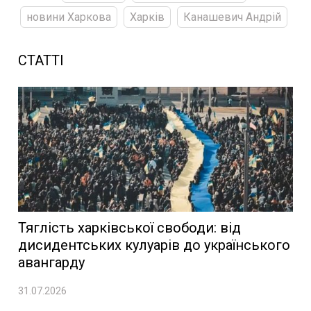
новини Харкова
Харків
Канашевич Андрій
СТАТТІ
Тяглість харківської свободи: від
дисидентських кулуарів до українського
авангарду
31.07.2026