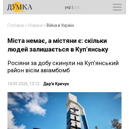
укр
|
рус
Головна
>
Новини
>
Війна в Україні
Міста немає, а містяни є: скільки
людей залишається в Купʼянську
Росіяни за добу скинули на Купʼянський
район вісім авіамбомб
14.05.2026, 13:12
Дар'я Кричун