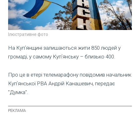
Ілюстративне фото
На Купʼянщині залишаються жити 850 людей у
громаді, у самому Купʼянську – близько 400.
Про це в етері телемарафону повідомив начальник
Купʼянської РВА Андрій Канашевич, передає
"Думка".