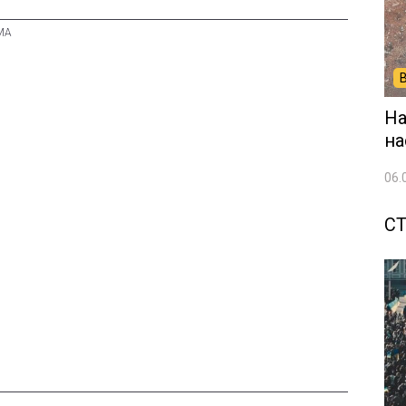
На
на
06.
СТ