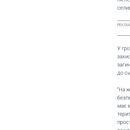
сели
У гро
захис
загин
до сь
"На ж
безп
має 
терит
прост