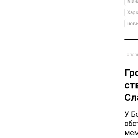
війн
Харк
нови
Голов
Гр
ст
Сл
У Б
обс
мем