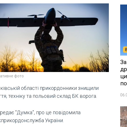
За
др
ци
ративне фото
по
рківській області прикордонники знищили
06.
тя, техніку та польовий склад БК ворога.
ередає "Думка”, про це повідомила
прикордонслужба України.