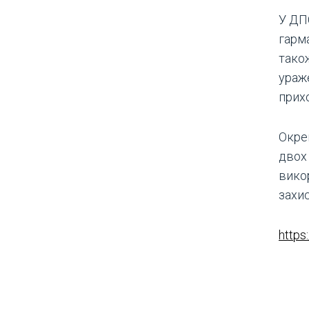
У ДП
гарма
також
ураж
прихо
Окре
двох 
вико
захис
https