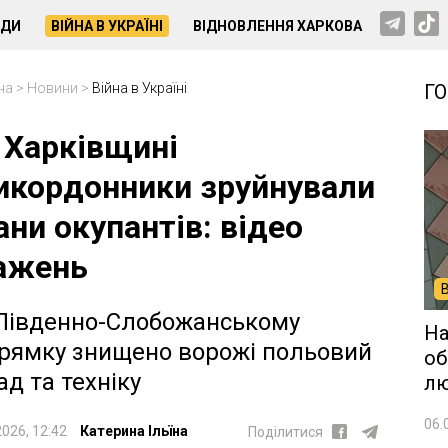
НДИ
ВІЙНА В УКРАЇНІ
ВІДНОВЛЕННЯ ХАРКОВА
на
>
Новини
>
Війна в Україні
Г
 Харківщині
икордонники зруйнували
ани окупантів: відео
ажень
Південно-Слобожанському
На
рямку знищено ворожі польовий
об
ад та техніку
лю
06.
2026, 12:42
Катерина Ільїна
Поділитися