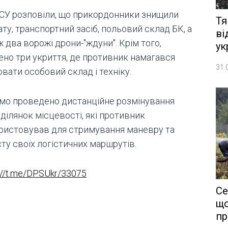
СУ розповіли, що прикордонники знищили
Тя
ту, транспортний засіб, польовий склад БК, а
ві
 два ворожі дрони-"ждуни". Крім того,
ук
ено три укриття, де противник намагався
31.
вати особовий склад і техніку.
мо проведено дистанційне розмінування
ділянок місцевості, які противник
ристовував для стримування маневру та
ту своїх логістичних маршрутів.
://t.me/DPSUkr/33075
Се
що
пр