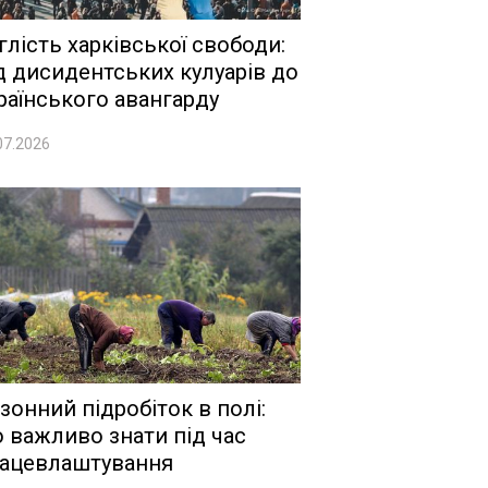
глість харківської свободи:
д дисидентських кулуарів до
раїнського авангарду
07.2026
зонний підробіток в полі:
 важливо знати під час
ацевлаштування