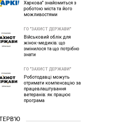
Харкова" знайомиться з
роботою міста та його
можливостями
ГО "ЗАХИСТ ДЕРЖАВИ"
Військовий облік для
жінок-медиків: що
змінилося та що потрібно
знати
ГО "ЗАХИСТ ДЕРЖАВИ"
Роботодавці можуть
отримати компенсацію за
працевлаштування
ветеранів: як працює
програма
ТЕРВ'Ю