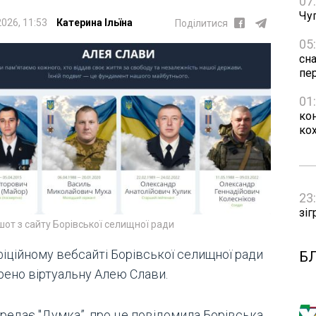
07
Чуг
2026, 11:53
Катерина Ільїна
Поділитися
05
сн
пе
01
ко
ко
23
зіг
от з сайту Борівської селищної ради
фіційному вебсайті Борівської селищної ради
Б
рено віртуальну Алею Слави.
ередає "Думка”, про це повідомила Борівська