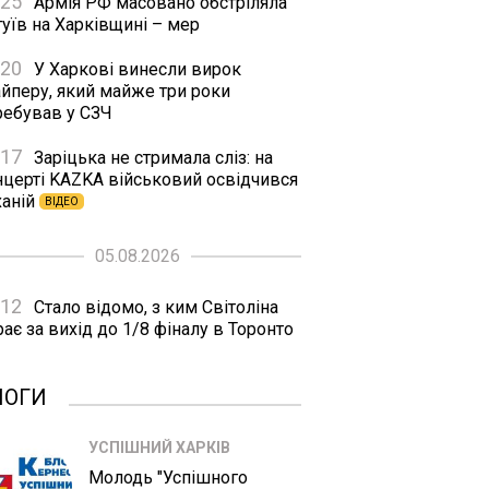
:25
Армія РФ масовано обстріляла
уїв на Харківщині – мер
:20
У Харкові винесли вирок
айперу, який майже три роки
ребував у СЗЧ
:17
Заріцька не стримала сліз: на
нцерті KAZKA військовий освідчився
ханій
ВІДЕО
05.08.2026
:12
Стало відомо, з ким Світоліна
рає за вихід до 1/8 фіналу в Торонто
ЛОГИ
УСПІШНИЙ ХАРКІВ
Молодь "Успішного