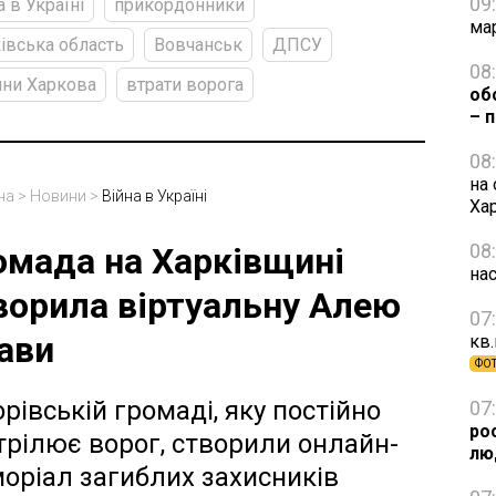
09
а в Україні
прикордонники
ма
івська область
Вовчанськ
ДПСУ
08
ни Харкова
втрати ворога
об
– 
08
на 
на
>
Новини
>
Війна в Україні
Ха
08
омада на Харківщині
нас
ворила віртуальну Алею
07
ави
кв.
ФО
орівській громаді, яку постійно
07
ро
трілює ворог, створили онлайн-
лю
оріал загиблих захисників