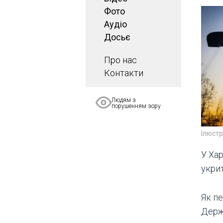
Фото
Аудіо
Досьє
Про нас
Контакти
Людям з
порушенням зору
Ілюст
У Ха
укрит
Як п
Держ