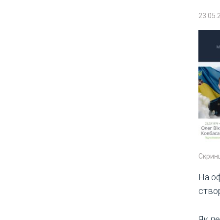
23.05.
Скринш
На о
ство
Як п