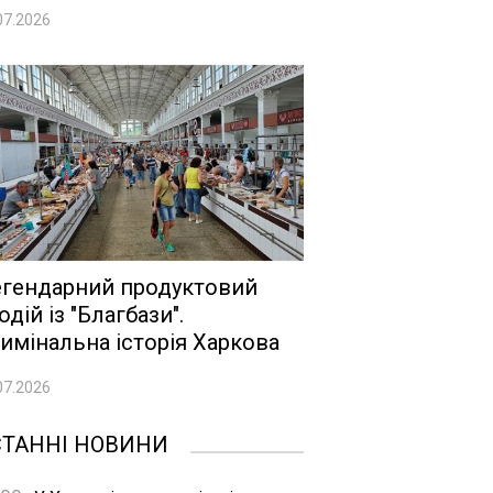
07.2026
гендарний продуктовий
одій із "Благбази".
имінальна історія Харкова
07.2026
СТАННІ НОВИНИ