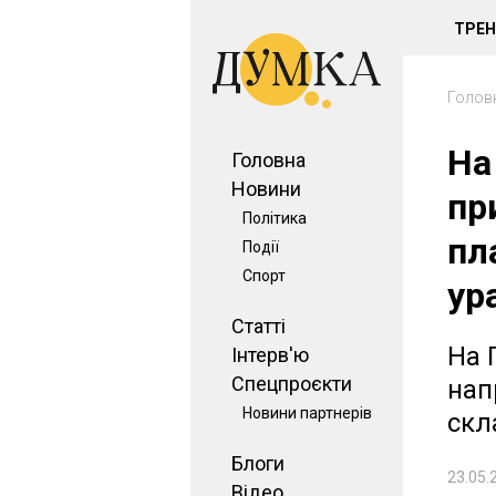
ТРЕ
Голов
На
Головна
Новини
пр
Політика
пл
Події
Спорт
ур
Статті
На 
Інтерв'ю
Спецпроєкти
нап
Новини партнерів
скл
Блоги
23.05.
Відео