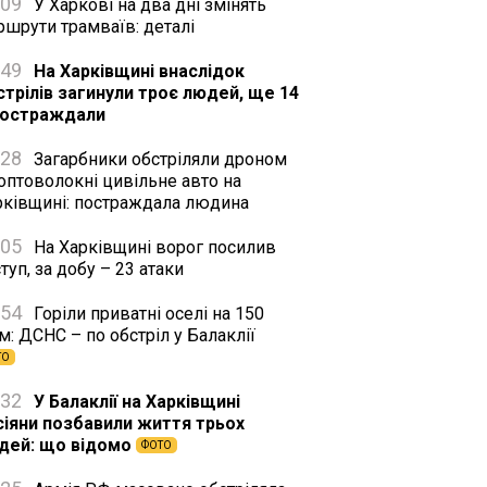
:09
У Харкові на два дні змінять
ршрути трамваїв: деталі
:49
На Харківщині внаслідок
стрілів загинули троє людей, ще 14
постраждали
:28
Загарбники обстріляли дроном
оптоволокні цивільне авто на
рківщині: постраждала людина
:05
На Харківщині ворог посилив
туп, за добу – 23 атаки
:54
Горіли приватні оселі на 150
м: ДСНС – по обстріл у Балаклії
ТО
:32
У Балаклії на Харківщині
сіяни позбавили життя трьох
дей: що відомо
ФОТО