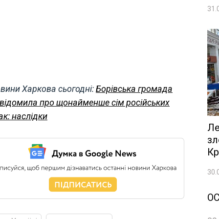
31.
вини Харкова сьогодні:
Борівська громада
відомила про щонайменше сім російських
ак: наслідки
Ле
зл
Кр
30.
О