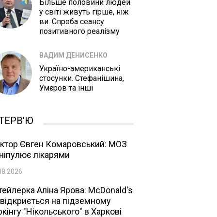
Більше половини людей
у світі живуть гірше, ніж
ви. Спроба сеансу
позитивного реалізму
ВАДИМ ДЕНИСЕНКО
Україно-американські
стосунки. Стефанішина,
Умєров та інші
ТЕРВ'Ю
ктор Євген Комаровський: МОЗ
ніпулює лікарями
08.2026
тейлерка Аліна Ярова: McDonald's
 відкриється на підземному
ркінгу "Нікольського" в Харкові