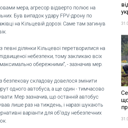
ві
ловами мера, агресор відверто полює на
ук
льних. Був випадок удару FPV-дрону по
жівці на Кільцевій дорозі. Саме там загинув
31.
ік.
з певні ділянки Кільцевої перетворилися на
 підвищеної небезпеки, тому закликаю всіх
 максимально обережними", - зазначив мер.
з безпекову складову довелося змінити
рут одного автобуса, а ще один - тимчасово
Се
увати. Мер зазначив, що останній автобус
що
ував лише раз на тиждень, і наразі шукають
пр
рнативні варіанти для об'їзду небезпечних
31.
ок.