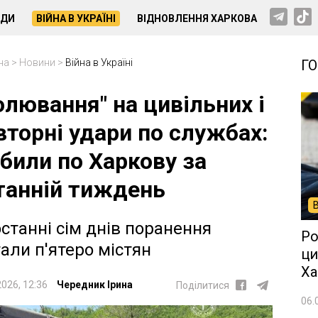
НДИ
ВІЙНА В УКРАЇНІ
ВІДНОВЛЕННЯ ХАРКОВА
на
>
Новини
>
Війна в Україні
Г
олювання" на цивільних і
вторні удари по службах:
 били по Харкову за
танній тиждень
останні сім днів поранення
Ро
тали п'ятеро містян
ци
Ха
2026, 12:36
Чередник Ірина
Поділитися
06.