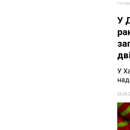
Голов
У 
ра
за
дв
У Х
над
25.05.