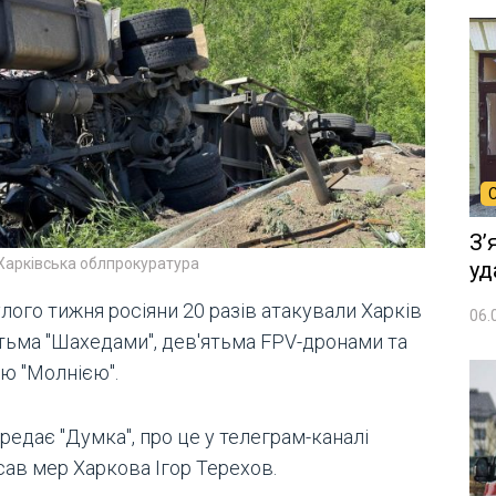
Зʼ
Харківська облпрокуратура
уд
лого тижня росіяни 20 разів атакували Харків
06.
тьма "Шахедами", дев'ятьма FPV-дронами та
єю "Молнією".
редає "Думка", про це у телеграм-каналі
сав мер Харкова Ігор Терехов.