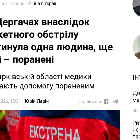
на
>
Новини
>
Війна в Україні
Дергачах внаслідок
кетного обстрілу
гинула одна людина, ще
і – поранені
арківській області медики
ІН
ають допомогу пораненим
До
ма
2026, 12:31
Юрій Ларін
Поділитися
05.
Ри
не
па