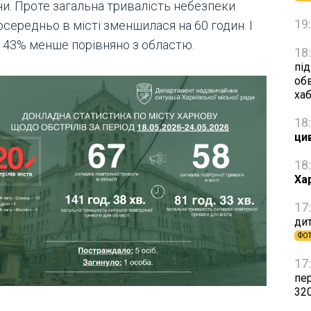
ни. Проте загальна тривалість небезпеки
19
середньо в місті зменшилася на 60 годин. І
а 43% менше порівняно з областю.
18
пі
об
ха
18
ци
18
Ха
17
дит
ФО
17
пе
32