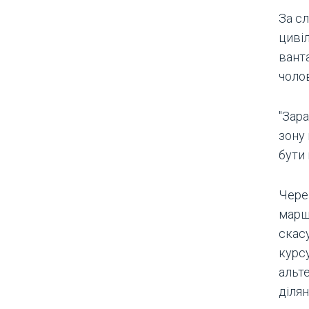
За с
циві
ванта
чолов
"Зара
зону
бути
Чере
марш
скас
курс
альте
ділян