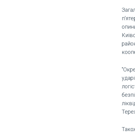
Зага
п'ят
опин
Київ
район
кооп
"Окре
ударі
логі
безп
лікві
Тере
Також