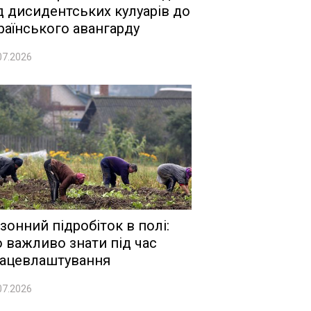
д дисидентських кулуарів до
раїнського авангарду
07.2026
зонний підробіток в полі:
 важливо знати під час
ацевлаштування
07.2026