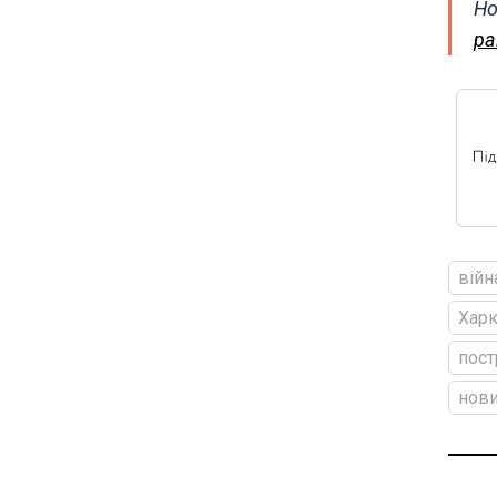
Но
ра
війн
Харк
пост
нови