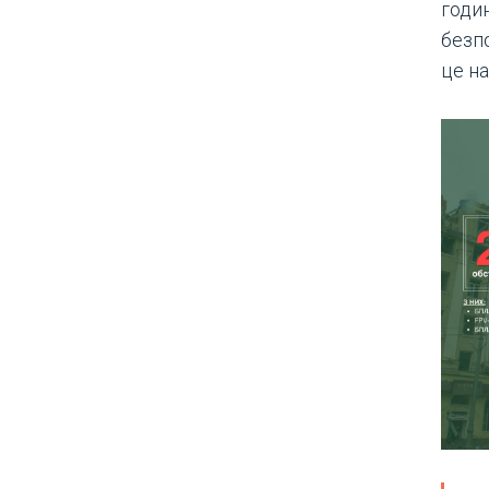
годи
безпо
це н