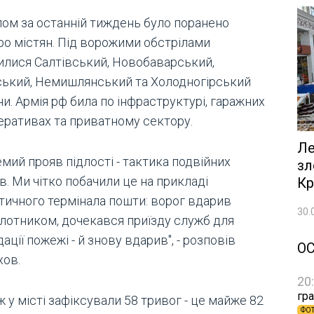
лом за останній тиждень було поранено
еро містян. Під ворожими обстрілами
илися Салтівський, Новобаварський,
ський, Немишлянський та Холодногірський
и. Армія рф била по інфраструктурі, гаражних
еративах та приватному сектору.
Ле
мий прояв підлості - тактика подвійних
зл
в. Ми чітко побачили це на прикладі
Кр
стичного термінала пошти: ворог вдарив
30.
ілотником, дочекався приїзду служб для
дації пожежі - й знову вдарив", - розповів
О
хов.
20
гра
 у місті зафіксували 58 тривог - це майже 82
ФО