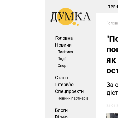
ТРЕ
Голов
"П
Головна
Новини
по
Політика
як
Події
Спорт
ос
Статті
За 
Інтерв'ю
Спецпроєкти
діс
Новини партнерів
25.05.
Блоги
Відео