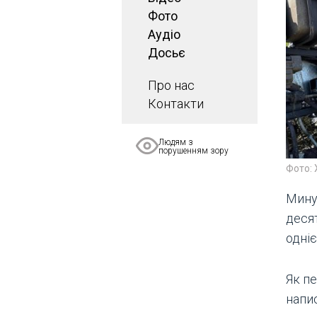
Фото
Аудіо
Досьє
Про нас
Контакти
Людям з
порушенням зору
Фото: 
Мину
деся
одні
Як пе
напи