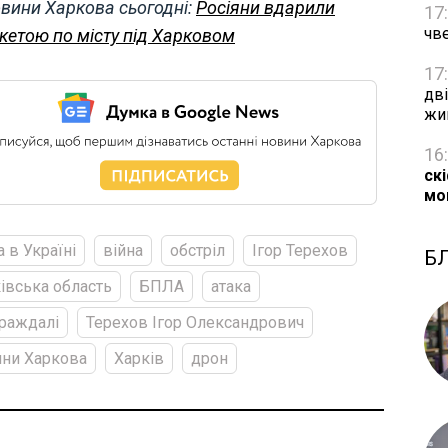
вини Харкова сьогодні:
Росіяни вдарили
17
чве
кетою по місту під Харковом
17
дві
жи
16
ск
мо
а в Україні
війна
обстріл
Ігор Терехов
Б
івська область
БПЛА
атака
раждалі
Терехов Ігор Олександрович
ни Харкова
Харків
дрон