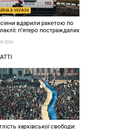
ВІЙНА В УКРАЇНІ
сіяни вдарили ракетою по
лаклії: п’ятеро постраждалих
08.2026
АТТІ
глість харківської свободи: