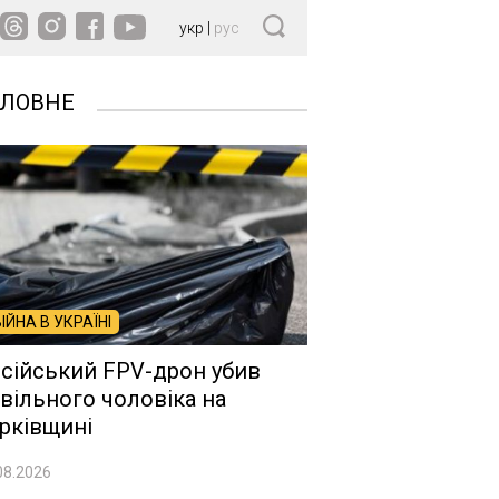
укр
|
рус
ОЛОВНЕ
ВІЙНА В УКРАЇНІ
сійський FPV-дрон убив
вільного чоловіка на
рківщині
08.2026