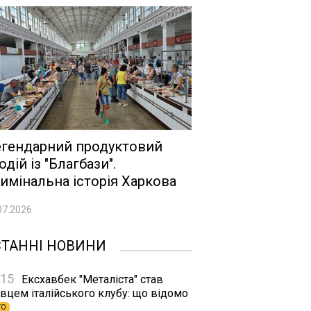
гендарний продуктовий
одій із "Благбази".
имінальна історія Харкова
07.2026
СТАННІ НОВИНИ
:15
Ексхавбек "Металіста" став
вцем італійського клубу: що відомо
ТО