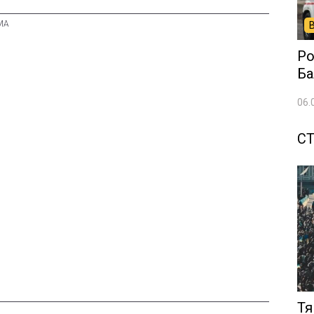
Ро
Ба
06.
СТ
Тя