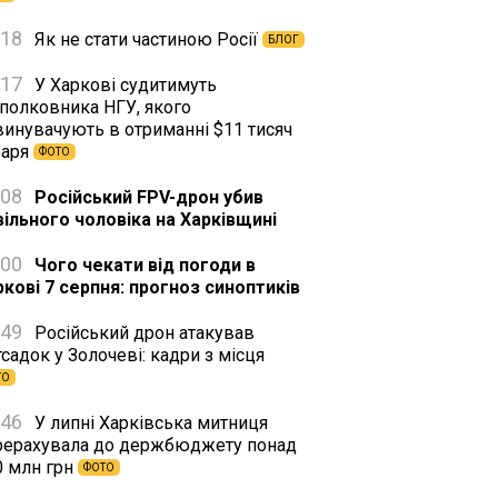
:18
Як не стати частиною Росії
БЛОГ
:17
У Харкові судитимуть
дполковника НГУ, якого
винувачують в отриманні $11 тисяч
баря
ФОТО
:08
Російський FPV-дрон убив
вільного чоловіка на Харківщині
:00
Чого чекати від погоди в
ркові 7 серпня: прогноз синоптиків
:49
Російський дрон атакував
садок у Золочеві: кадри з місця
ТО
:46
У липні Харківська митниця
рерахувала до держбюджету понад
0 млн грн
ФОТО