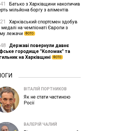
:41
Батько з Харківщини накопичив
рть мільйона боргу з аліментів
:21
Харківський спортсмен здобув
 медалі на чемпіонаті Європи з
му лежачи
ФОТО
:48
Державі повернули давнє
іфське городище "Коломак" та
гильник на Харківщині
ФОТО
ЛОГИ
ВІТАЛІЙ ПОРТНИКОВ
Як не стати частиною
Росії
ВАЛЕРІЙ ЧАЛИЙ