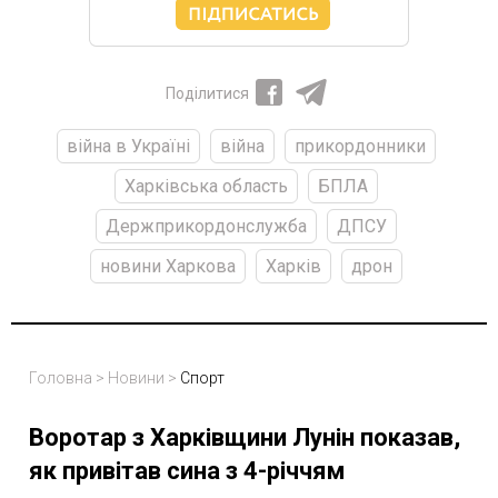
Поділитися
війна в Україні
війна
прикордонники
Харківська область
БПЛА
Держприкордонслужба
ДПСУ
новини Харкова
Харків
дрон
Головна
>
Новини
>
Спорт
Воротар з Харківщини Лунін показав,
як привітав сина з 4-річчям