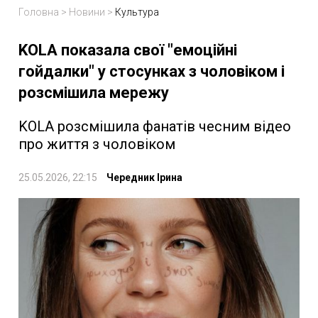
Головна
>
Новини
>
Культура
KOLA показала свої "емоційні
гойдалки" у стосунках з чоловіком і
розсмішила мережу
KOLA розсмішила фанатів чесним відео
про життя з чоловіком
25.05.2026, 22:15
Чередник Ірина