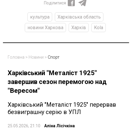
Поділитися
культура
Харківська область
новини Харкова
Харків
Kola
Головна
>
Новини
>
Спорт
Харківський "Металіст 1925"
завершив сезон перемогою над
"Вересом"
Харківський "Металіст 1925" перервав
безвиграшну серію в УПЛ
25.05.2026, 21:10
Аліна Лісічкіна