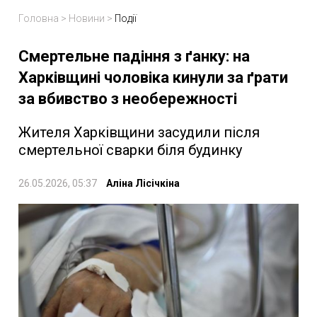
Головна
>
Новини
>
Події
Смертельне падіння з ґанку: на
Харківщині чоловіка кинули за ґрати
за вбивство з необережності
Жителя Харківщини засудили після
смертельної сварки біля будинку
26.05.2026, 05:37
Аліна Лісічкіна