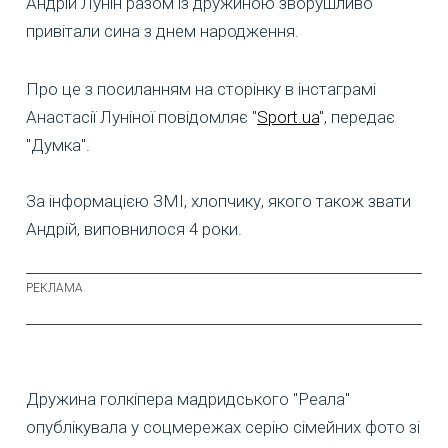
Андрій Лунін разом із дружиною зворушливо
привітали сина з днем народження.
Про це з посиланням на сторінку в інстаграмі
Анастасії Луніної повідомляє "
Sport.ua
", передає
"Думка".
За інформацією ЗМІ, хлопчику, якого також звати
Андрій, виповнилося 4 роки.
Дружина голкіпера мадридського "Реала"
опублікувала у соцмережах серію сімейних фото зі