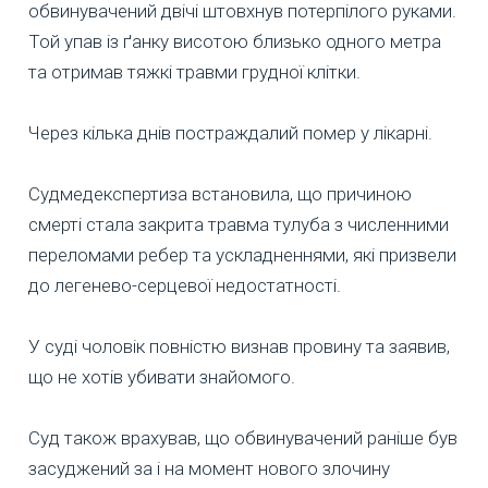
обвинувачений двічі штовхнув потерпілого руками.
Той упав із ґанку висотою близько одного метра
та отримав тяжкі травми грудної клітки.
Через кілька днів постраждалий помер у лікарні.
Судмедекспертиза встановила, що причиною
смерті стала закрита травма тулуба з численними
переломами ребер та ускладненнями, які призвели
до легенево-серцевої недостатності.
У суді чоловік повністю визнав провину та заявив,
що не хотів убивати знайомого.
Суд також врахував, що обвинувачений раніше був
засуджений за і на момент нового злочину