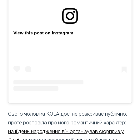
View this post on Instagram
Свого чоловіка KOLA досі не розкриває публічно,
проте розповіла про його романтичний характер:
на її день народження він організував сюрприз у
Римі
, де таємно запросив її маму та близьких