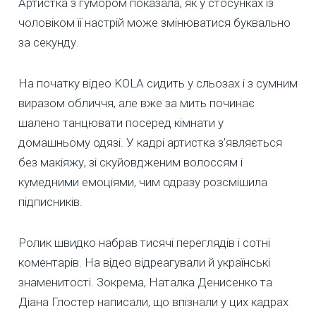
Артистка з гумором показала, як у стосунках із
чоловіком її настрій може змінюватися буквально
за секунду.
На початку відео KOLA сидить у сльозах і з сумним
виразом обличчя, але вже за мить починає
шалено танцювати посеред кімнати у
домашньому одязі. У кадрі артистка з’являється
без макіяжу, зі скуйовдженим волоссям і
кумедними емоціями, чим одразу розсмішила
підписників.
Ролик швидко набрав тисячі переглядів і сотні
коментарів. На відео відреагували й українські
знаменитості. Зокрема, Наталка Денисенко та
Діана Глостер написали, що впізнали у цих кадрах