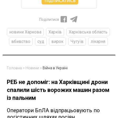
Поділитися
новини Харкова
Харків
Харківська область
вбивство
суд
вирок
Чугуїв
лікарня
Головна
>
Новини
>
Війна в Україні
РЕБ не допоміг: на Харківщині дрони
спалили шість ворожих машин разом
із пальним
Оператори БпЛА відпрацьовують по
логістичних шляхах росіян