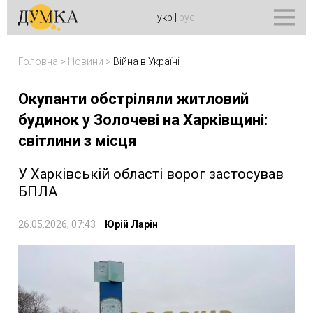
укр
|
рус
Головна
>
Новини
>
Війна в Україні
Окупанти обстріляли житловий
будинок у Золочеві на Харківщині:
світлини з місця
У Харківській області ворог застосував
БПЛА
26.05.2026, 07:43
Юрій Ларін