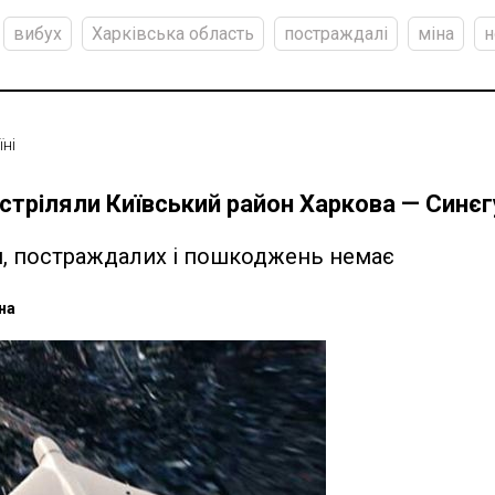
вибух
Харківська область
постраждалі
міна
н
їні
стріляли Київський район Харкова — Синє
, постраждалих і пошкоджень немає
на