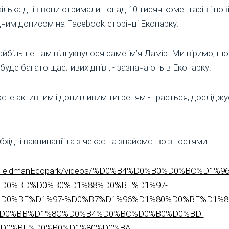
кілька днів вони отримали понад 10 тисяч коментарів і по
ідним дописом на Facebook-сторінці Екопарку.
айбільше нам відгукнулося саме ім’я Дамір. Ми віримо, що
буде багато щасливих днів", - зазначають в Екопарку.
сте активним і допитливим тигреням - грається, досліджує
ідні вакцинації та з чекає на знайомство з гостями.
m/FeldmanEcopark/videos/%D0%B4%D0%B0%D0%BC%D1%9
%D0%BD%D0%B0%D1%88%D0%BE%D1%97-
D0%BE%D1%97-%D0%B7%D1%96%D1%80%D0%BE%D1%8
%D0%BB%D1%8C%D0%B4%D0%BC%D0%B0%D0%BD-
D0%BF%D0%B0%D1%80%D0%BA-