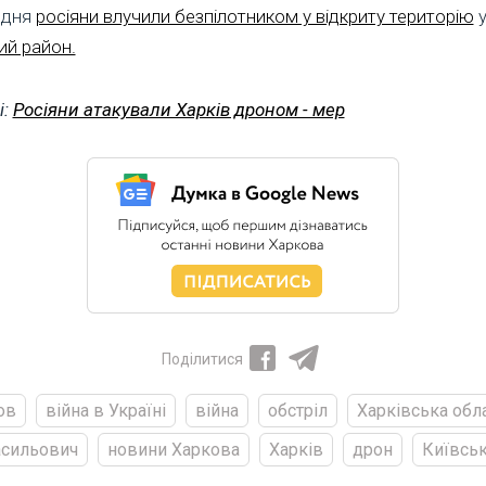
 дня
росіяни влучили безпілотником у відкриту територію
у
ий район.
і:
Росіяни атакували Харків дроном - мер
Поділитися
ов
війна в Україні
війна
обстріл
Харківська обл
асильович
новини Харкова
Харків
дрон
Київсь