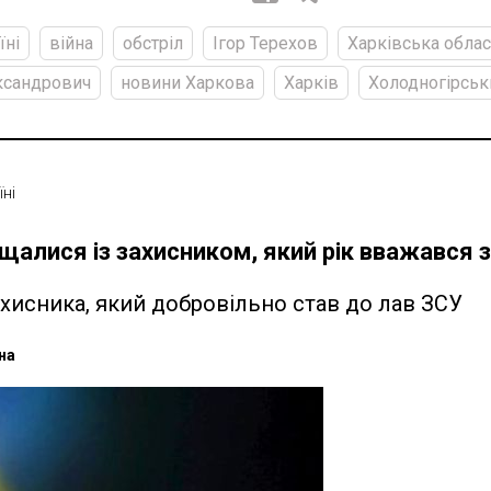
їні
війна
обстріл
Ігор Терехов
Харківська облас
ксандрович
новини Харкова
Харків
Холодногірськ
їні
щалися із захисником, який рік вважався 
ахисника, який добровільно став до лав ЗСУ
на