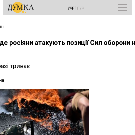
укр
|
рус
їні
де росіяни атакують позиції Сил оборони н
азі триває
на