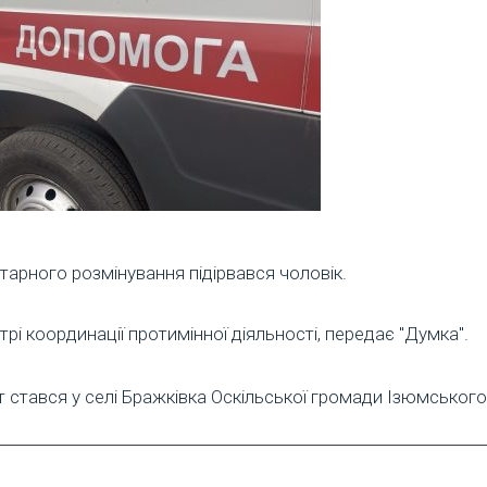
ітарного розмінування підірвався чоловік.
і координації протимінної діяльності, передає "Думка".
т стався у селі Бражківка Оскільської громади Ізюмського