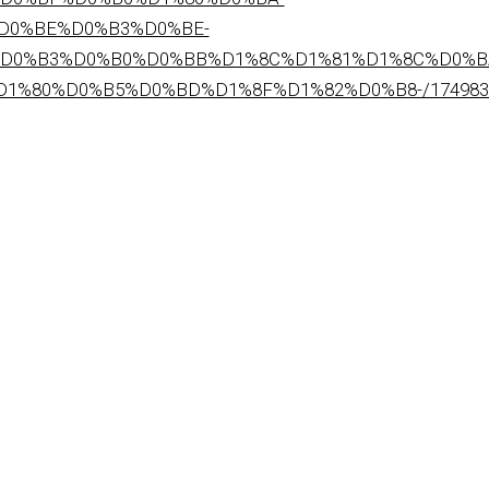
D0%BE%D0%B3%D0%BE-
D0%B3%D0%B0%D0%BB%D1%8C%D1%81%D1%8C%D0%B
1%80%D0%B5%D0%BD%D1%8F%D1%82%D0%B8-/1749833