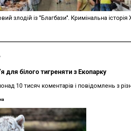
ий злодій із "Благбази". Кримінальна історія
о
’я для білого тигреняти з Екопарку
онад 10 тисяч коментарів і повідомлень з різ
на