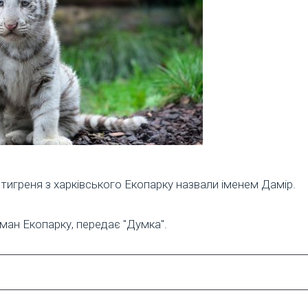
игреня з харківського Екопарку назвали іменем Дамір.
ан Екопарку, передає "Думка".