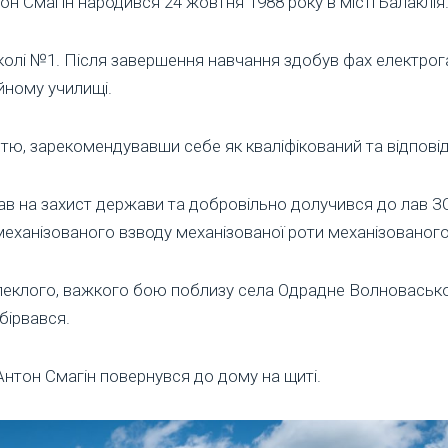
тон Смагін народився 24 жовтня 1988 року в місті Балаклія
колі №1. Після завершення навчання здобув фах електрог
ному училищі.
стю, зарекомендувавши себе як кваліфікований та відпові
тав на захист держави та добровільно долучився до лав З
механізованого взводу механізованої роти механізованог
запеклого, важкого бою поблизу села Одрадне Волноваськ
бірвався.
Антон Смагін повернувся до дому на щиті.