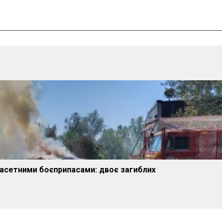
касетними боєприпасами: двоє загиблих