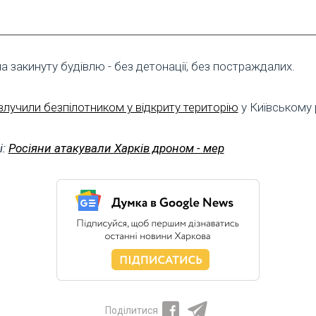
а закинуту будівлю - без детонації, без постраждалих.
влучили безпілотником у відкриту територію
у Київському 
і:
Росіяни атакували Харків дроном - мер
Поділитися