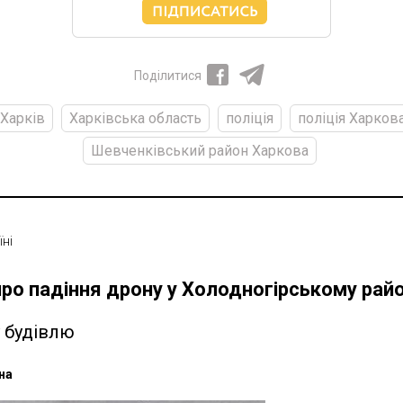
Поділитися
Харків
Харківська область
поліція
поліція Харков
Шевченківський район Харкова
їні
ро падіння дрону у Холодногірському райо
 будівлю
на