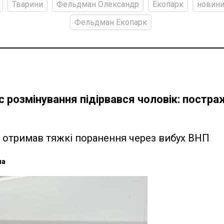
Тварини
Фельдман Олександр
Екопарк
новини
Фельдман Екопарк
ас розмінування підірвався чоловік: постр
к отримав тяжкі поранення через вибух ВНП
на