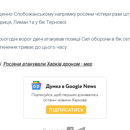
вденно-Слобожанському напрямку росіяни чотири рази шт
ариця, Лиман та у бік Тернової.
огодні ворог двічі атакував позиції Сил оборони в бік се
ткнення триває до цього часу.
і:
Росіяни атакували Харків дроном - мер