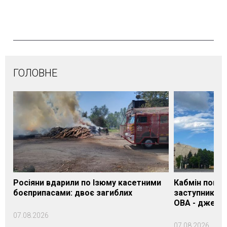
ГОЛОВНЕ
Росіяни вдарили по Ізюму касетними
Кабмін погод
боєприпасами: двоє загиблих
заступника н
ОВА - джере
07.08.2026
07.08.2026