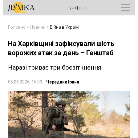
укр
|
рус
Головна
>
Новини
>
Війна в Україні
На Харківщині зафіксували шість
ворожих атак за день – Генштаб
Наразі триває три боєзіткнення
05.06.2026, 16:09
Чередник Ірина