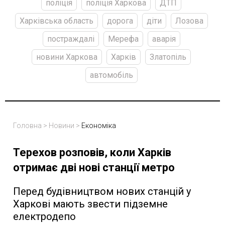
поліція
поліція Харкова
ДТП
Харківська область
дорога
діти
Лозова
постраждалі
Мерефа
аварія
новини Харкова
Харків
Златопіль
автомобіль
Головна
>
Новини
>
Економіка
Терехов розповів, коли Харків
отримає дві нові станції метро
Перед будівництвом нових станцій у
Харкові мають звести підземне
електродепо