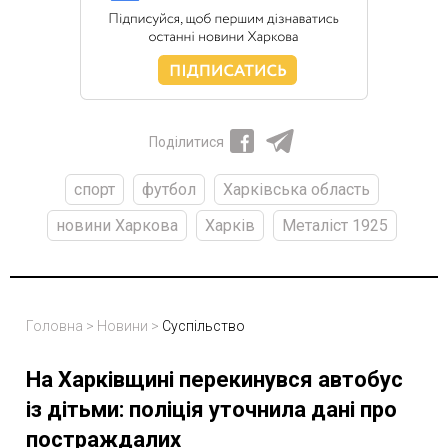
Поділитися
спорт
футбол
Харківська область
новини Харкова
Харків
Металіст 1925
Головна
>
Новини
>
Суспільство
На Харківщині перекинувся автобус
із дітьми: поліція уточнила дані про
постраждалих