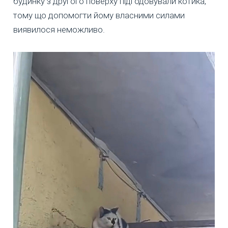
будинку з другого поверху підгодовували котика,
тому що допомогти йому власними силами
виявилося неможливо.