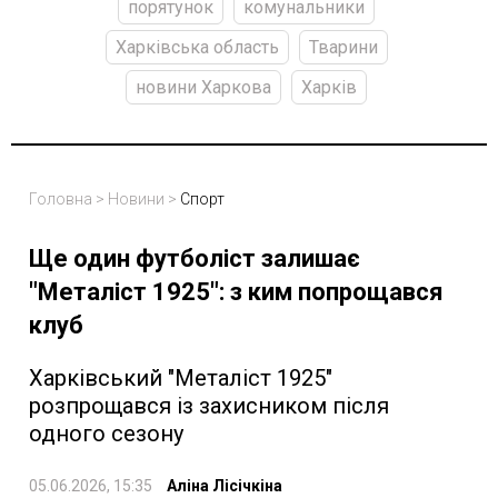
порятунок
комунальники
Харківська область
Тварини
новини Харкова
Харків
Головна
>
Новини
>
Спорт
Ще один футболіст залишає
"Металіст 1925": з ким попрощався
клуб
Харківський "Металіст 1925"
розпрощався із захисником після
одного сезону
05.06.2026, 15:35
Аліна Лісічкіна