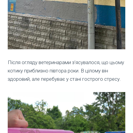
Після огляду ветеринарами з’ясувалося, що цьому
котику приблизно півтора роки. В цілому він
здоровий, але перебуває у стані гострого стресу.