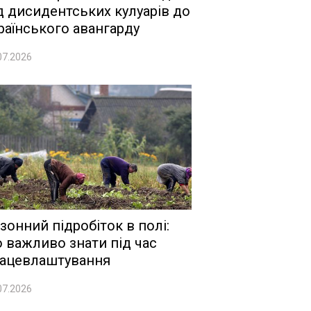
д дисидентських кулуарів до
раїнського авангарду
07.2026
зонний підробіток в полі:
 важливо знати під час
ацевлаштування
07.2026