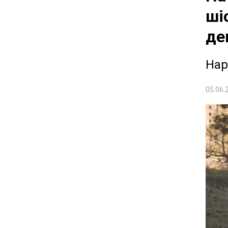
ші
де
Нар
05.06.