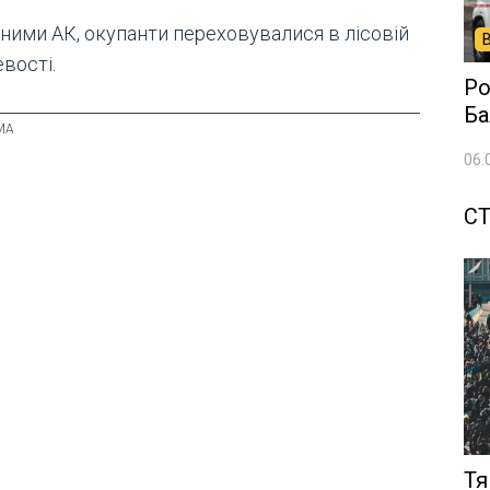
аними АК, окупанти переховувалися в лісовій
вості.
Ро
Ба
06.
СТ
Тя