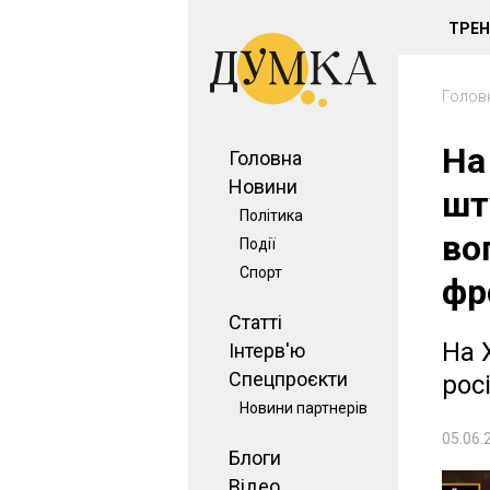
ТРЕ
Голов
На
Головна
Новини
шт
Політика
во
Події
Спорт
фр
Статті
На 
Інтерв'ю
Спецпроєкти
рос
Новини партнерів
05.06.
Блоги
Відео