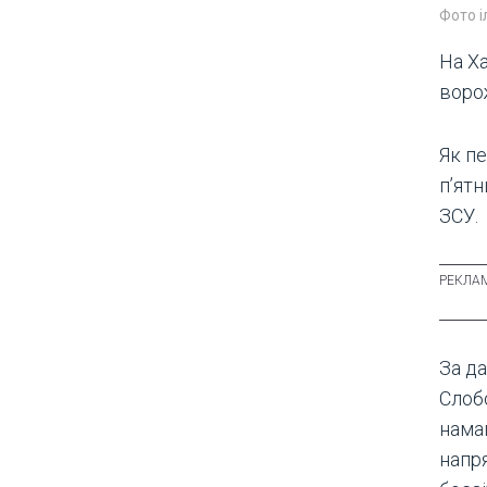
Фото 
На Х
воро
Як пе
п’ятн
ЗСУ.
За д
Слоб
нама
напр