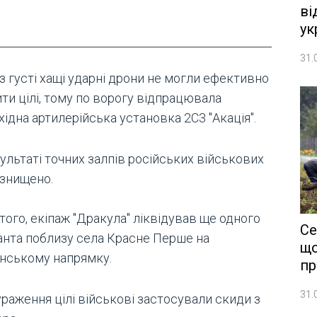
ві
ук
31.
з густі хащі ударні дрони не могли ефективно
ти цілі, тому по ворогу відпрацювала
ідна артилерійська установка 2С3 "Акація".
ультаті точних залпів російських військових
 знищено.
того, екіпаж "Дракула" ліквідував ще одного
Се
анта поблизу села Красне Перше на
що
янському напрямку.
пр
31.
раження цілі військові застосували скиди з