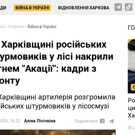
НДИ
ВІЙНА В УКРАЇНІ
ВІДНОВЛЕННЯ ХАРКОВА
на
>
Новини
>
Війна в Україні
Г
 Харківщині російських
урмовиків у лісі накрили
гнем "Акації": кадри з
онту
Харківщині артилерія розгромила
Ро
ійських штурмовиків у лісосмузі
ци
Ха
2026, 16:32
Аліна Лісічкіна
Поділитися
06.