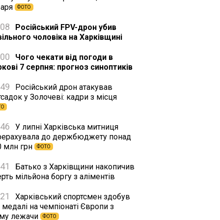
баря
ФОТО
:08
Російський FPV-дрон убив
вільного чоловіка на Харківщині
:00
Чого чекати від погоди в
ркові 7 серпня: прогноз синоптиків
:49
Російський дрон атакував
садок у Золочеві: кадри з місця
ТО
:46
У липні Харківська митниця
рерахувала до держбюджету понад
0 млн грн
ФОТО
:41
Батько з Харківщини накопичив
рть мільйона боргу з аліментів
:21
Харківський спортсмен здобув
 медалі на чемпіонаті Європи з
му лежачи
ФОТО