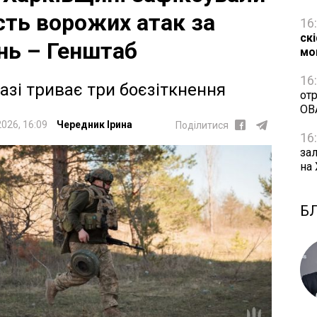
сть ворожих атак за
16
ск
нь – Генштаб
мо
16
азі триває три боєзіткнення
от
ОВ
2026, 16:09
Чередник Ірина
Поділитися
16
за
на
Б