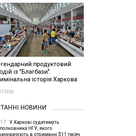
гендарний продуктовий
одій із "Благбази".
имінальна історія Харкова
07.2026
СТАННІ НОВИНИ
:17
У Харкові судитимуть
дполковника НГУ, якого
винувачують в отриманні $11 тисяч