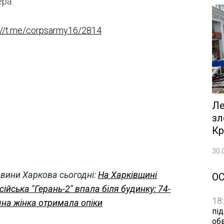
ра.
://t.me/corpsarmy16/2814
Ле
зл
Кр
30.
вини Харкова сьогодні:
На Харківщині
О
сійська "Герань-2" впала біля будинку: 74-
18
чна жінка отримала опіки
пі
об