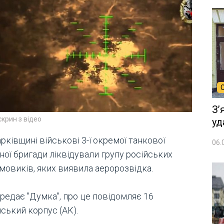
Зʼ
скрин з відео
уд
рківщині військові 3-ї окремої танкової
06.
ної бригади ліквідували групу російських
мовиків, яких виявила аеророзвідка.
редає "Думка", про це повідомляє 16
ський корпус (АК).