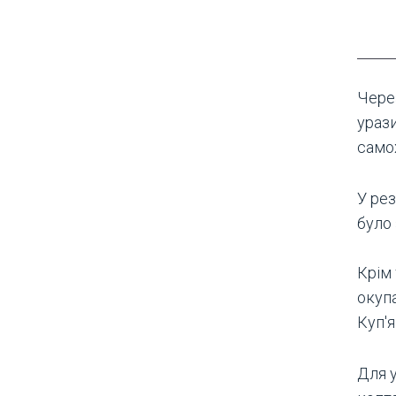
Чере
урази
самох
У рез
було
Крім 
окуп
Куп'
Для у