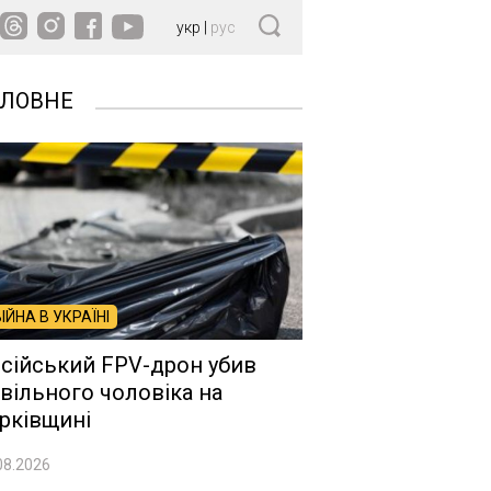
укр
|
рус
ОЛОВНЕ
ВІЙНА В УКРАЇНІ
сійський FPV-дрон убив
вільного чоловіка на
рківщині
08.2026