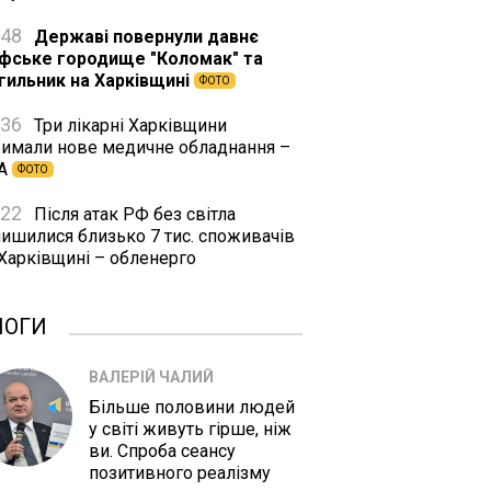
:48
Державі повернули давнє
іфське городище "Коломак" та
гильник на Харківщині
ФОТО
:36
Три лікарні Харківщини
римали нове медичне обладнання –
А
ФОТО
:22
Після атак РФ без світла
лишилися близько 7 тис. споживачів
 Харківщині – обленерго
ЛОГИ
ВАЛЕРІЙ ЧАЛИЙ
Більше половини людей
у світі живуть гірше, ніж
ви. Спроба сеансу
позитивного реалізму