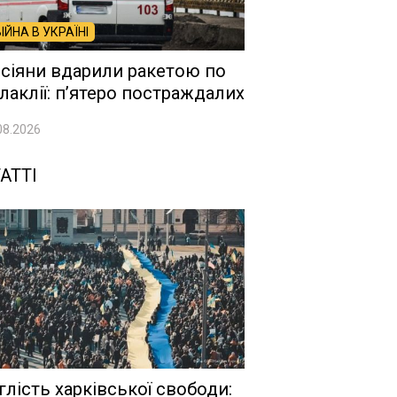
ВІЙНА В УКРАЇНІ
сіяни вдарили ракетою по
лаклії: п’ятеро постраждалих
08.2026
АТТІ
глість харківської свободи: