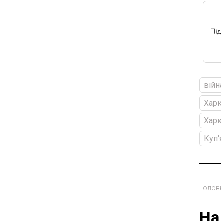
війн
Харк
Харк
Куп'
Голов
На