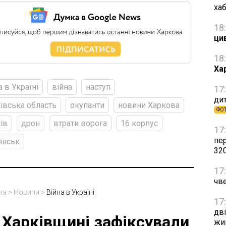
ха
18
ци
18
Ха
а в Україні
війна
наступ
17
дит
івська область
окупанти
новини Харкова
ФО
ів
дрон
втрати ворога
16 корпус
17
пе
янськ
32
17
чве
на
>
Новини
>
Війна в Україні
17
дві
 Харківщині зафіксували
жи