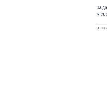
За д
місце