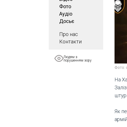
Фото
Аудіо
Досьє
Про нас
Контакти
Людям з
порушенням зору
Фото: 
На Ха
Заліз
штур
Як пе
армій