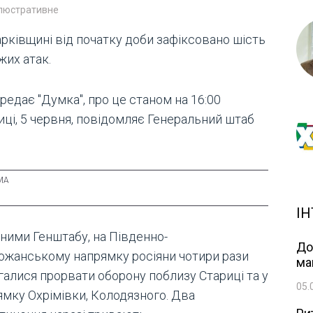
ілюстративне
арківщині від початку доби зафіксовано шість
жих атак.
редає "Думка", про це станом на 16:00
иці, 5 червня, повідомляє Генеральний штаб
ІН
аними Генштабу, на Південно-
До
ожанському напрямку росіяни чотири рази
ма
галися прорвати оборону поблизу Стариці та у
05.
ямку Охрімівки, Колодязного. Два