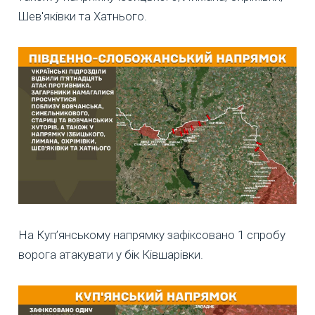
Шев'яківки та Хатнього.
На Куп’янському напрямку зафіксовано 1 спробу
ворога атакувати у бік Ківшарівки.