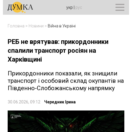
укр
|
рус
Головна
>
Новини
>
Війна в Україні
РЕБ не врятував: прикордонники
спалили транспорт росіян на
Харківщині
Прикордонники показали, як знищили
транспорт і особовий склад окупантів на
Південно-Слобожанському напрямку
30.06.2026, 09:12
Чередник Ірина