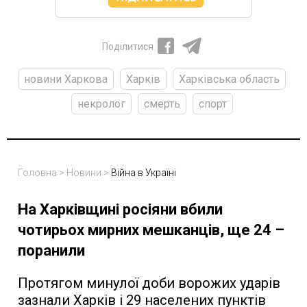
Поділитися
новини Харкова
Харків
Харківська область
некролог
смерть
спорт
Головна
>
Новини
>
Війна в Україні
На Харківщині росіяни вбили
чотирьох мирних мешканців, ще 24 –
поранили
Протягом минулої доби ворожих ударів
зазнали Харків і 29 населених пунктів