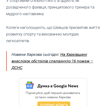
У спортивній спільноті його згадують як
досвідченого фахівця, принципового тренера та
мудрого наставника.
Колеги наголошують, що Шевцов присвятив життя
розвитку спорту та вихованню молодих
легкоатлетів.
Новини Харкова сьогодні:
На Харківщині
внаслідок обстрілів спалахнуло 16 пожеж –
ДСНС