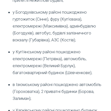
прилеглі нежитлові будівлі;
у Богодухівському районі пошкоджено
гуртожиток (Сінне), фуру (Куп’єваха),
електромережі (Максимівка), адмінбудівлю
(Богодухів), автобус, будівлі залізничного
вокзалу (Губарівка), АЗС (Костів);
у Куп’янському районі пошкоджено
електромережі (Петрівка), автомобіль,
електромережі (Великий Бурлук),
багатоквартирний будинок (Шевченкове);
в Ізюмському районі пошкоджено автомобіль
(Гороховатка), 2 приватні будинки (Борова,
Залиман);
у Харківському районі пошкоджено будинок