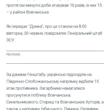
протягом минулої доби атакував 16 разів, із них 15
– у районі Вовчанська.
Як передає "Думка", про це станом на 8:00
вівторка, 30 червня, повідомляє Генеральний штаб
ЗСУ.
За даними Генштабу, українські підрозділи на
Південно-Слобожанському напрямку відбили 15
атак противника. Загарбники намагалися
просунутися поблизу Вовчанська,
Синельникового, Стариці та Вовчанських Хуторів, а
також у напрямку Ізбицького, Лимана, Охрімівки,