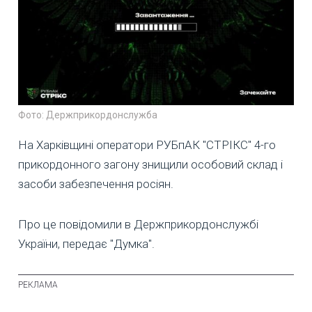
Фото: Держприкордонслужба
На Харківщині оператори РУБпАК "СТРІКС" 4-го
прикордонного загону знищили особовий склад і
засоби забезпечення росіян.
Про це повідомили в Держприкордонслужбі
України, передає "Думка".