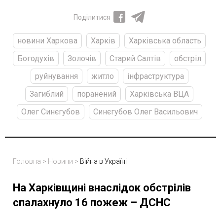
Поділитися
новини Харкова
Харків
Харківська область
Богодухів
Золочів
Старий Салтів
обстріл
руйнування
житло
інфраструктура
Загиблий
поранений
Харківська ВЦА
Олег Синєгубов
Синєгубов Олег Васильович
Головна
>
Новини
>
Війна в Україні
На Харківщині внаслідок обстрілів
спалахнуло 16 пожеж – ДСНС