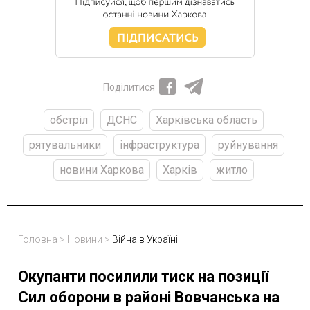
Поділитися
обстріл
ДСНС
Харківська область
рятувальники
інфраструктура
руйнування
новини Харкова
Харків
житло
Головна
>
Новини
>
Війна в Україні
Окупанти посилили тиск на позиції
Сил оборони в районі Вовчанська на