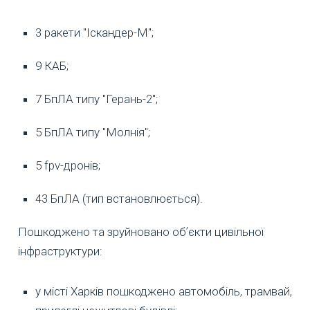
3 ракети "Іскандер-М";
9 КАБ;
7 БпЛА типу "Герань-2";
5 БпЛА типу "Молнія";
5 fpv-дронів;
43 БпЛА (тип встановлюється).
Пошкоджено та зруйновано обʼєкти цивільної
інфраструктури:
у місті Харків пошкоджено автомобіль, трамвай,