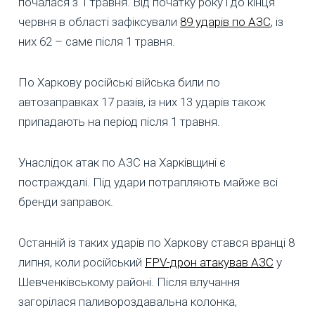
почалася з 1 травня. Від початку року і до кінця
червня в області зафіксували
89 ударів по АЗС
, із
них 62 – саме після 1 травня.
По Харкову російські війська били по
автозаправках 17 разів, із них 13 ударів також
припадають на період після 1 травня.
Унаслідок атак по АЗС на Харківщині є
постраждалі. Під удари потрапляють майже всі
бренди заправок.
Останній із таких ударів по Харкову стався вранці 8
липня, коли російський
FPV-дрон атакував АЗС
у
Шевченківському районі. Після влучання
загорілася паливороздавальна колонка,