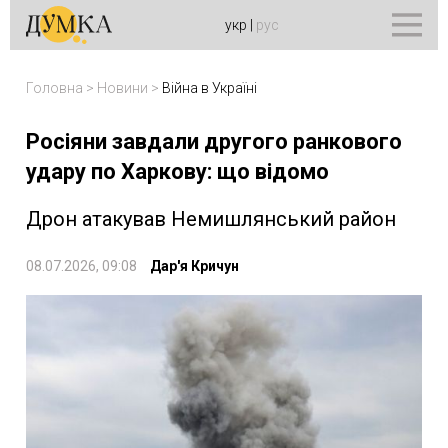
укр
|
рус
Головна
>
Новини
>
Війна в Україні
Росіяни завдали другого ранкового
удару по Харкову: що відомо
Дрон атакував Немишлянський район
08.07.2026, 09:08
Дар'я Кричун