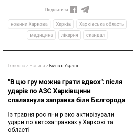
Поділитися
новини Харкова
Харків
Харківська область
медицина
лікарня
скандал
Головна
>
Новини
>
Війна в Україні
"В цю гру можна грати вдвох": після
ударів по АЗС Харківщини
спалахнула заправка біля Бєлгорода
Із травня росіяни різко активізували
удари по автозаправках у Харкові та
області