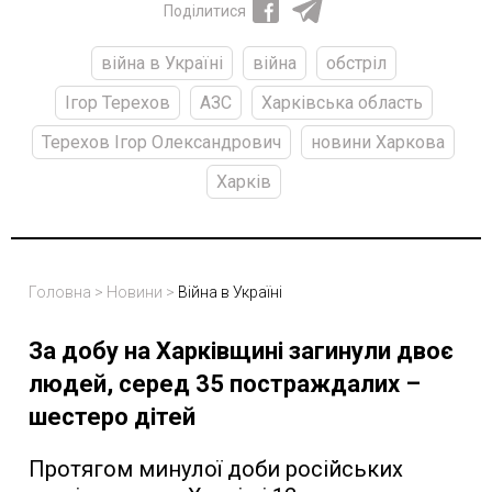
Поділитися
війна в Україні
війна
обстріл
Ігор Терехов
АЗС
Харківська область
Терехов Ігор Олександрович
новини Харкова
Харків
Головна
>
Новини
>
Війна в Україні
За добу на Харківщині загинули двоє
людей, серед 35 постраждалих –
шестеро дітей
Протягом минулої доби російських