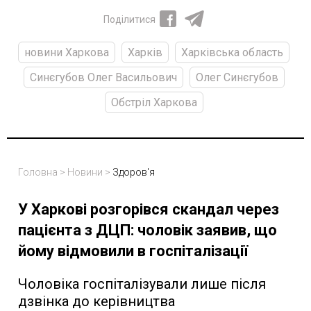
Поділитися
новини Харкова
Харків
Харківська область
Синєгубов Олег Васильович
Олег Синєгубов
Обстріл Харкова
Головна
>
Новини
>
Здоров'я
У Харкові розгорівся скандал через
пацієнта з ДЦП: чоловік заявив, що
йому відмовили в госпіталізації
Чоловіка госпіталізували лише після
дзвінка до керівництва