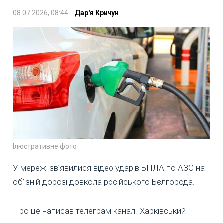
08.07.2026, 08:44
Дар'я Кричун
Ілюстративне фото
У мережі звʼявилися відео ударів БПЛА по АЗС на
об’їзній дорозі довкола російського Бєлгорода.
Про це написав телеграм-канал "Харківський