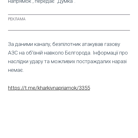
напрямок", передає "Думка".
За даними каналу, безпілотник атакував газову
АЗС на об’їзній навколо Бєлгорода. Інформації про
наслідки удару та можливих постраждалих наразі
немає.
https://t.me/kharkivnapriamok/3355