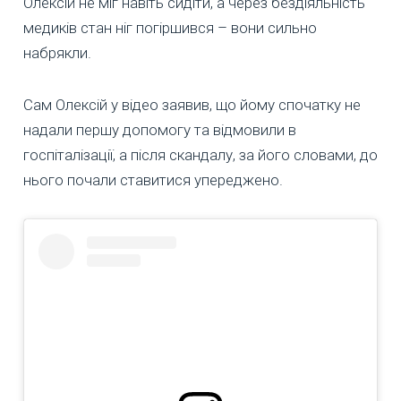
Олексій не міг навіть сидіти, а через бездіяльність
медиків стан ніг погіршився – вони сильно
набрякли.
Сам Олексій у відео заявив, що йому спочатку не
надали першу допомогу та відмовили в
госпіталізації, а після скандалу, за його словами, до
нього почали ставитися упереджено.