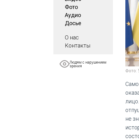
Фото
Аудио
Досье
О нас
Контакты
Людям с нарушением
зрения
Фото:
Само
оказ
лицо
отпущ
не зн
исто
состо