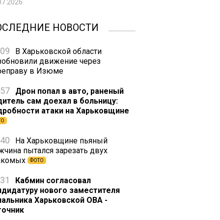
07.2026
ОСЛЕДНИЕ НОВОСТИ
:09
В Харьковской области
зобновили движение через
реправу в Изюме
:57
Дрон попал в авто, раненый
дитель сам доехал в больницу:
дробности атаки на Харьковщине
ТО
:40
На Харьковщине пьяный
жчина пытался зарезать двух
акомых
ФОТО
:31
Кабмин согласовал
ндидатуру нового заместителя
чальника Харьковской ОВА -
точник