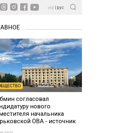
укр
|
рус
ЛАВНОЕ
ОБЩЕСТВО
бмин согласовал
ндидатуру нового
местителя начальника
рьковской ОВА - источник