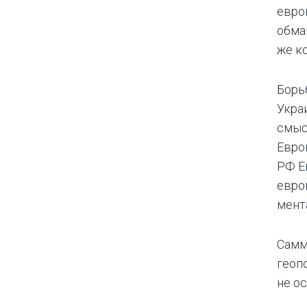
евро
обма
же к
Борь
Укра
смыс
Евро
РФ Е
евро
мент
Самм
геоп
не о