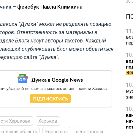
30.
чник –
фейсбук Павла Климкина
П
дакция "Думки" может не разделять позицию
11
торов. Ответственность за материалы в
во
зделе Блоги несут авторы текстов. Каждый
пе
лающий опубликовать блог может обратиться
10
редакцию сайта "Думка".
во
по
ФО
10
му
зн
10
ка
на
сти Харькова
Харьков
ис
ковская область
Евросоюз
переговоры