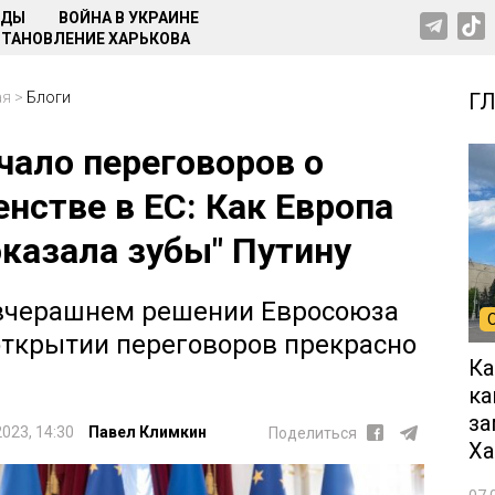
НДЫ
ВОЙНА В УКРАИНЕ
ТАНОВЛЕНИЕ ХАРЬКОВА
ая
>
Блоги
Г
чало переговоров о
енстве в ЕС: Как Европа
оказала зубы" Путину
вчерашнем решении Евросоюза
открытии переговоров прекрасно
Ка
ка
за
2023, 14:30
Павел Климкин
Поделиться
Ха