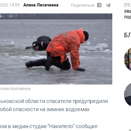
09
2023, 14:09
Алина Лисичкина
Поделиться
за
по
Б
иллюстративное
рьковской области спасатели предупредили
собой опасности на зимних водоемах.
том в медиа-студии "Накипело" сообщил