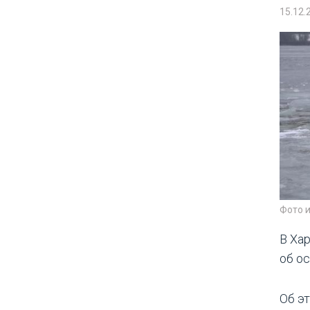
15.12.
Фото 
В Ха
об о
Об э