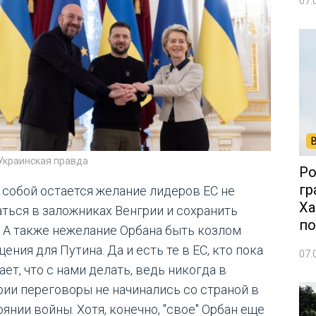
07.
 Украинская правда
Ро
гр
 собой остается желание лидеров ЕС не
Ха
аться в заложниках Венгрии и сохранить
по
. А также нежелание Орбана быть козлом
ения для Путина. Да и есть те в ЕС, кто пока
07.
ает, что с нами делать, ведь никогда в
рии переговоры не начинались со страной в
янии войны. Хотя, конечно, "свое" Орбан еще