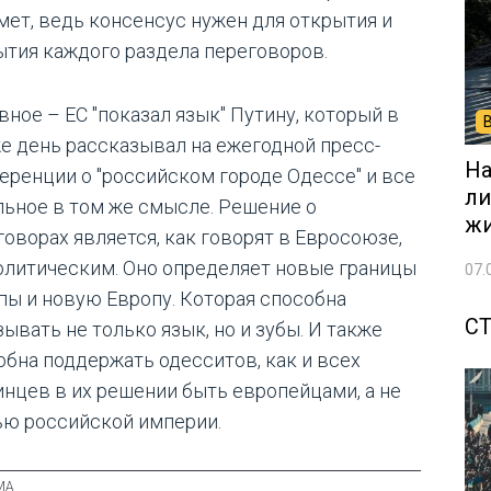
мет, ведь консенсус нужен для открытия и
ытия каждого раздела переговоров.
вное – ЕС "показал язык" Путину, который в
же день рассказывал на ежегодной пресс-
На
еренции о "российском городе Одессе" и все
ли
льное в том же смысле. Решение о
жи
говорах является, как говорят в Евросоюзе,
олитическим. Оно определяет новые границы
07.
пы и новую Европу. Которая способна
С
ывать не только язык, но и зубы. И также
обна поддержать одесситов, как и всех
инцев в их решении быть европейцами, а не
ью российской империи.