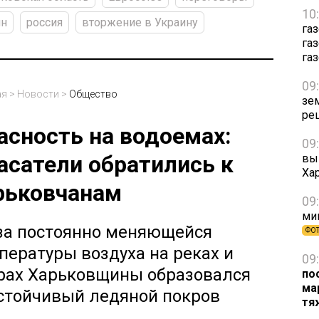
10
ин
россия
вторжение в Украину
га
га
га
09
ая
>
Новости
>
Общество
зе
ре
асность на водоемах:
09
асатели обратились к
вы
Ха
рьковчанам
09
ми
за постоянно меняющейся
ФО
пературы воздуха на реках и
09
рах Харьковщины образовался
по
ма
стойчивый ледяной покров
тя