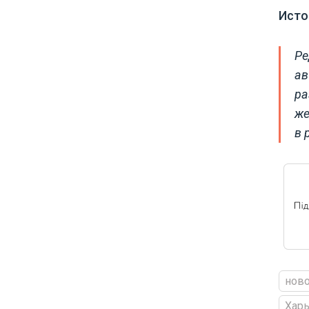
Исто
Ре
ав
ра
же
в 
ново
Харь