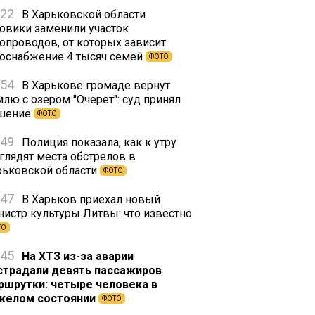
:22
В Харьковской области
зовики заменили участок
зопроводов, от которых зависит
зоснабжение 4 тысяч семей
ФОТО
:54
В Харькове громаде вернут
млю с озером "Очерет": суд принял
шение
ФОТО
:49
Полиция показала, как к утру
глядят места обстрелов в
рьковской области
ФОТО
:47
В Харьков приехал новый
нистр культуры Литвы: что известно
ТО
:45
На ХТЗ из-за аварии
страдали девять пассажиров
ршрутки: четыре человека в
желом состоянии
ФОТО