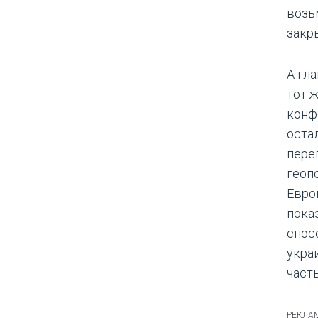
возь
закр
А гла
тот 
конф
оста
пере
геоп
Евро
показ
спос
укра
част