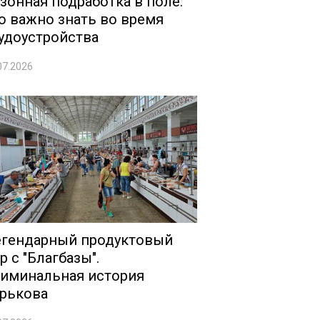
зонная подработка в поле:
о важно знать во время
удоустройства
07.2026
гендарный продуктовый
р с "Благбазы".
иминальная история
рькова