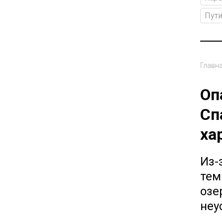
Пут
Главн
Оп
Сп
ха
Из-
тем
озе
неу