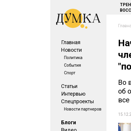
ТРЕ
ВОСС
Главн
На
Главная
Новости
чл
Политика
"п
События
Спорт
Во 
Статьи
об 
Интервью
все
Спецпроекты
Новости партнеров
15.12.
Блоги
Видео