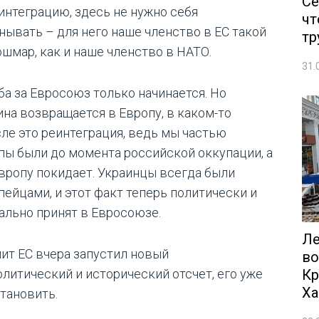
Се
интеграцию, здесь не нужно себя
чт
нывать – для него наше членство в ЕС такой
тр
ошмар, как и наше членство в НАТО.
31.
ба за Евросоюз только начинается. Но
ина возвращается в Европу, в каком-то
ле это реинтеграция, ведь мы частью
пы были до момента российской оккупации, а
вропу покидает. Украинцы всегда были
пейцами, и этот факт теперь политически и
ально принят в Евросоюзе.
Ле
ит ЕС вчера запустил новый
во
Кр
олитический и исторический отсчет, его уже
Ха
становить.