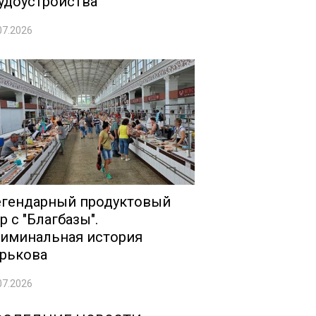
удоустройства
07.2026
гендарный продуктовый
р с "Благбазы".
иминальная история
рькова
07.2026