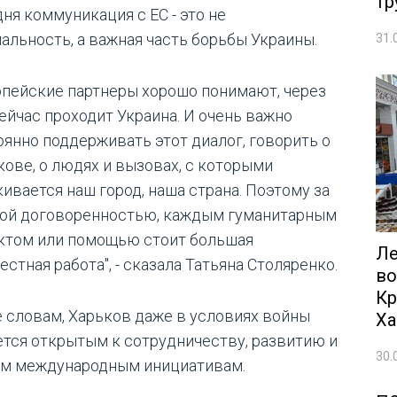
тр
ня коммуникация с ЕС - это не
альность, а важная часть борьбы Украины.
31.
опейские партнеры хорошо понимают, через
сейчас проходит Украина. И очень важно
оянно поддерживать этот диалог, говорить о
кове, о людях и вызовах, с которыми
кивается наш город, наша страна. Поэтому за
ой договоренностью, каждым гуманитарным
ктом или помощью стоит большая
Ле
стная работа", - сказала Татьяна Столяренко.
во
Кр
е словам, Харьков даже в условиях войны
Ха
ется открытым к сотрудничеству, развитию и
30.
м международным инициативам.