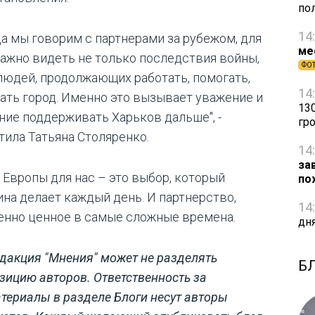
по
14
да мы говорим с партнерами за рубежом, для
ме
важно видеть не только последствия войны,
ФО
 людей, продолжающих работать, помогать,
14
ать город. Именно это вызывает уважение и
13
ние поддерживать Харьков дальше", -
гр
тила Татьяна Столяренко.
14
за
 Европы для нас – это выбор, который
по
ина делает каждый день. И партнерство,
14
енно ценное в самые сложные времена.
дня
дакция "Мнения" может не разделять
Б
зицию авторов. Ответственность за
териалы в разделе Блоги несут авторы