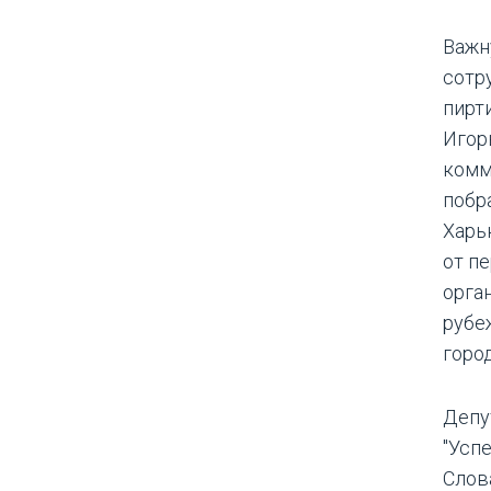
Важн
сотр
пирт
Игор
комм
побр
Харь
от п
орга
рубе
горо
Депу
"Усп
Слов