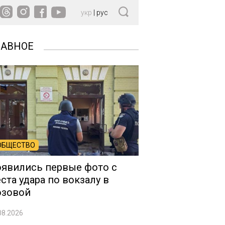
укр
|
рус
ЛАВНОЕ
ОБЩЕСТВО
явились первые фото с
ста удара по вокзалу в
озовой
08.2026