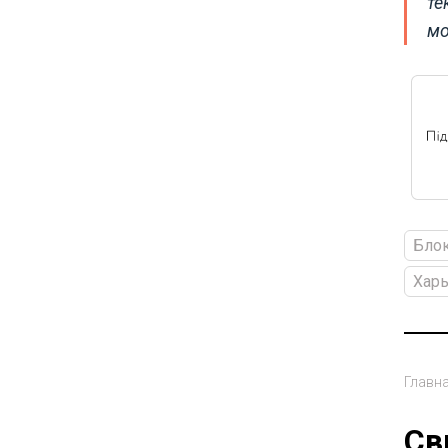
те
мо
Блок
Харь
Главн
Св