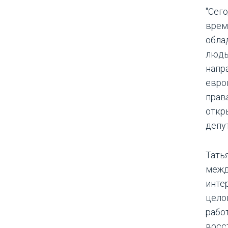
"Сег
врем
обла
людь
напр
евро
прав
откр
депут
Тать
межд
инте
цело
рабо
восс