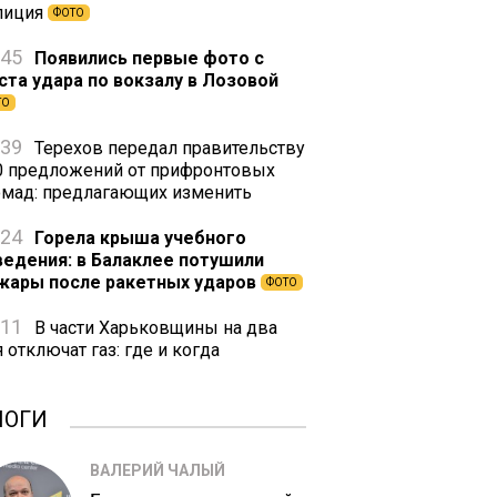
лиция
ФОТО
:45
Появились первые фото с
ста удара по вокзалу в Лозовой
ТО
:39
Терехов передал правительству
0 предложений от прифронтовых
омад: предлагающих изменить
:24
Горела крыша учебного
ведения: в Балаклее потушили
жары после ракетных ударов
ФОТО
:11
В части Харьковщины на два
 отключат газ: где и когда
ЛОГИ
ВАЛЕРИЙ ЧАЛЫЙ