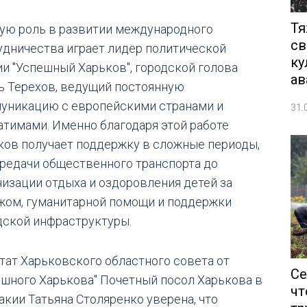
Тя
ую роль в развитии международного
св
удничества играет лидер политической
ку
ии "Успешный Харьков", городской голова
ав
ь Терехов, ведущий постоянную
уникацию с европейскими странами и
31.
атимами. Именно благодаря этой работе
ков получает поддержку в сложные периоды,
ередачи общественного транспорта до
низации отдыха и оздоровления детей за
жом, гуманитарной помощи и поддержки
дской инфраструктуры.
тат Харьковского областного совета от
Се
ешного Харькова" Почетный посол Харькова в
чт
акии Татьяна Столяренко уверена, что