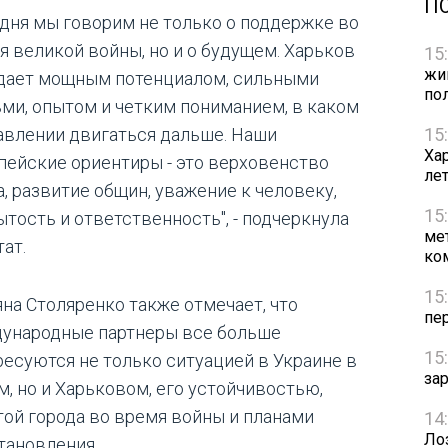
П
одня мы говорим не только о поддержке во
я великой войны, но и о будущем. Харьков
15
жи
дает мощным потенциалом, сильными
по
ми, опытом и четким пониманием, в каком
15
авлении двигаться дальше. Наши
Ха
пейские ориентиры - это верховенство
ле
а, развитие общин, уважение к человеку,
15
ытость и ответственность", - подчеркнула
ме
ат.
ко
15
яна Столяренко также отмечает, что
пе
ународные партнеры все больше
15
ресуются не только ситуацией в Украине в
за
м, но и Харьковом, его устойчивостью,
той города во время войны и планами
14
Ло
тановления.