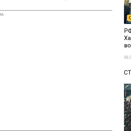
РФ
Ха
во
06.
С