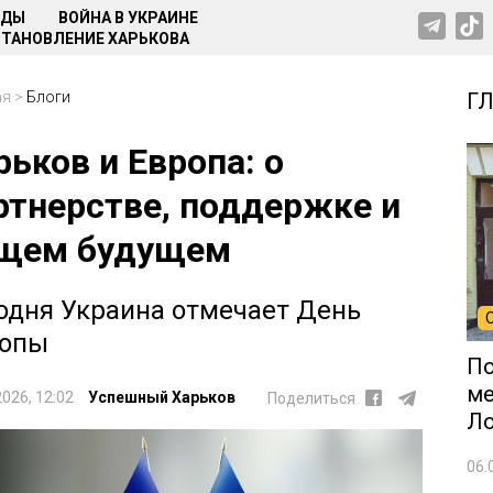
НДЫ
ВОЙНА В УКРАИНЕ
ТАНОВЛЕНИЕ ХАРЬКОВА
ая
>
Блоги
Г
рьков и Европа: о
ртнерстве, поддержке и
щем будущем
одня Украина отмечает День
опы
По
ме
2026, 12:02
Успешный Харьков
Поделиться
Л
06.