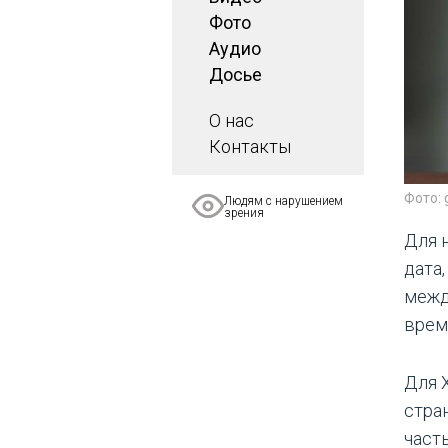
Фото
Аудио
Досье
О нас
Контакты
Фото: 
Людям с нарушением
зрения
Для 
дата
межд
врем
Для 
стра
част