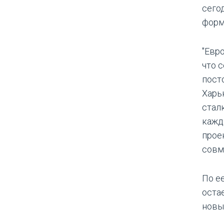
сегод
форм
"Евр
что 
пост
Харь
стал
кажд
прое
совме
По е
оста
новы