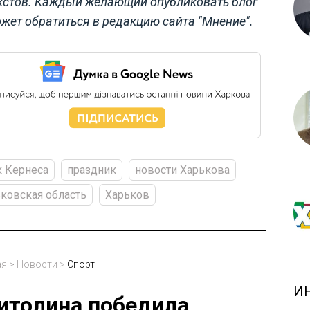
кстов. Каждый желающий опубликовать блог
жет обратиться в редакцию сайта "Мнение".
 Кернеса
праздник
новости Харькова
ковская область
Харьков
ая
>
Новости
>
Спорт
И
итолина победила