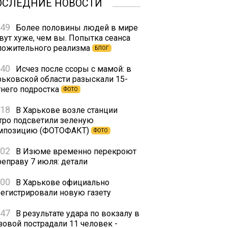
ОСЛЕДНИЕ НОВОСТИ
:49
Более половины людей в мире
вут хуже, чем вы. Попытка сеанса
ложительного реализма
БЛОГ
:40
Исчез после ссоры с мамой: в
рьковской области разыскали 15-
тнего подростка
ФОТО
:18
В Харькове возле станции
тро подсветили зеленую
мпозицию (ФОТОФАКТ)
ФОТО
:02
В Изюме временно перекроют
реправу 7 июля: детали
:00
В Харькове официально
регистрировали новую газету
:47
В результате удара по вокзалу в
зовой пострадали 11 человек -