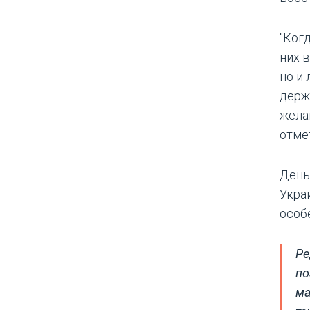
"Ког
них 
но и
держ
жела
отме
День
Укра
особ
Ре
по
ма