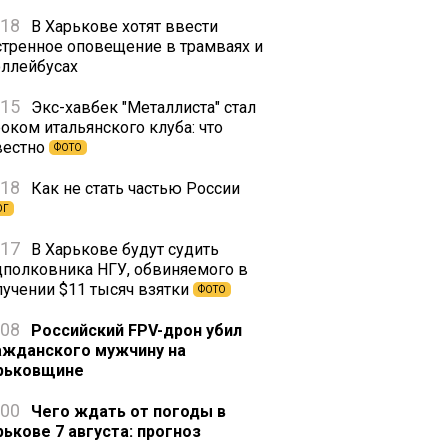
:18
В Харькове хотят ввести
стренное оповещение в трамваях и
оллейбусах
:15
Экс-хавбек "Металлиста" стал
оком итальянского клуба: что
вестно
ФОТО
:18
Как не стать частью России
ОГ
:17
В Харькове будут судить
дполковника НГУ, обвиняемого в
лучении $11 тысяч взятки
ФОТО
:08
Российский FPV-дрон убил
ажданского мужчину на
рьковщине
:00
Чего ждать от погоды в
рькове 7 августа: прогноз