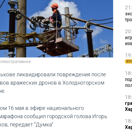
21
эк
тр
20
игр
из
19
иллюстративное
БЛ
18
рькове ликвидировали повреждения после
по
вов вражеских дронов в Холодногорском
по
не.
18
гр
том 16 мая в эфире национального
Ха
марафона сообщил городской голова Игорь
18
ов, передает "Думка".
Ха