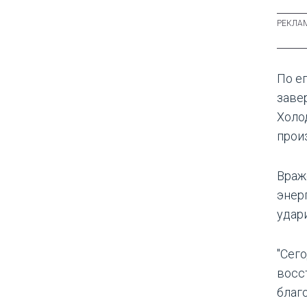
По е
заве
Холо
прои
Враж
энер
удар
"Сег
восс
благ