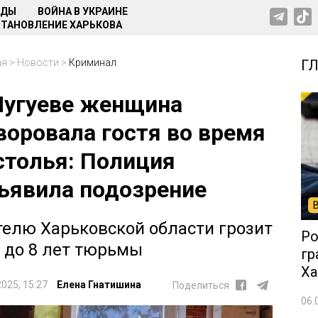
НДЫ
ВОЙНА В УКРАИНЕ
ТАНОВЛЕНИЕ ХАРЬКОВА
ая
>
Новости
>
Криминал
Г
Чугуеве женщина
воровала гостя во время
столья: Полиция
ъявила подозрение
елю Харьковской области грозит
Ро
5 до 8 лет тюрьмы
гр
Ха
2025, 15:27
Елена Гнатишина
Поделиться
06.