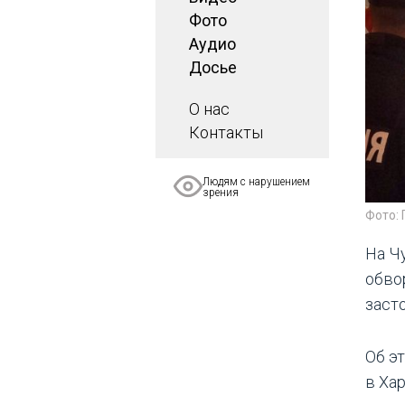
Фото
Аудио
Досье
О нас
Контакты
Людям с нарушением
зрения
Фото:
На Ч
обво
засто
Об э
в Ха