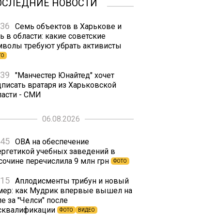
ОСЛЕДНИЕ НОВОСТИ
:36
Семь объектов в Харькове и
ь в области: какие советские
мволы требуют убрать активисты
ТО
:39
"Манчестер Юнайтед" хочет
дписать вратаря из Харьковской
ласти - СМИ
06.08.2026
:45
ОВА на обеспечение
ергетикой учебных заведений в
сочине перечислила 9 млн грн
ФОТО
:15
Аплодисменты трибун и новый
мер: как Мудрик впервые вышел на
е за "Челси" после
сквалификации
ФОТО
ВИДЕО