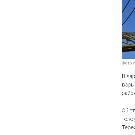
Фото 
В Ха
взры
райо
Об э
теле
Терех