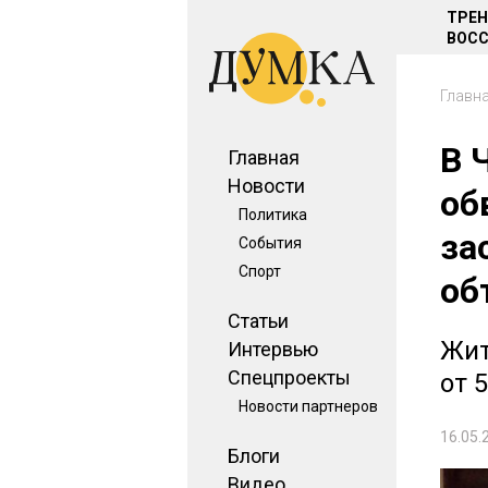
ТРЕ
ВОСС
Главн
В 
Главная
Новости
об
Политика
за
События
Спорт
об
Статьи
Жит
Интервью
Спецпроекты
от 
Новости партнеров
16.05.
Блоги
Видео