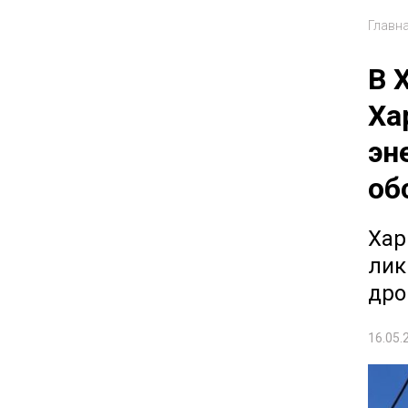
Главн
В 
Ха
эн
об
Хар
лик
дро
16.05.