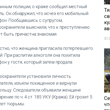
анным полиции, о краже сообщил местный
Тя
ль. Он обнаружил, что исчез его мобильный
св
фон. Пообщавшись с супругом,
ку
оохранители выяснили, что к преступлению
ав
т быть причастна знакомая.
31.
стно, что женщина пригласила потерпевшего
й. При распитии алкоголя она похитила
он у гостя, который затем продала.
оохранители установили личность
пателя, изъяли похищенное и вернули
ельцу. Следователи объявили женщине
рение по ч. 4 ст. 185 УКУ (Кража). Ей грозит 5
Се
 лет тюрьмы.
чт