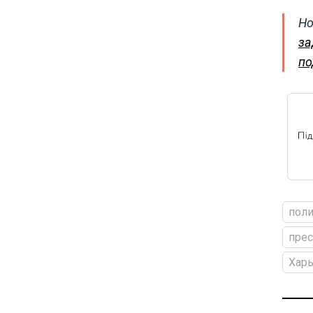
Но
за
по
пол
прес
Хар