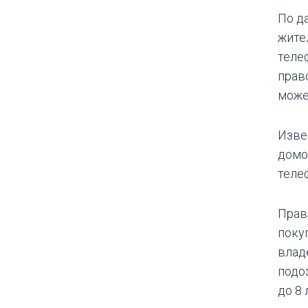
По д
жите
теле
прав
може
Изве
домо
телеф
Прав
поку
влад
подоз
до 8