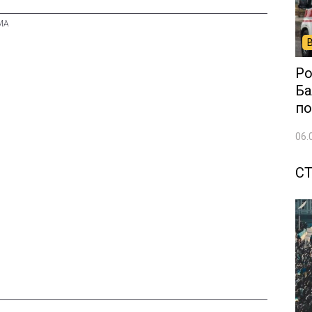
Ро
Ба
по
06.
С