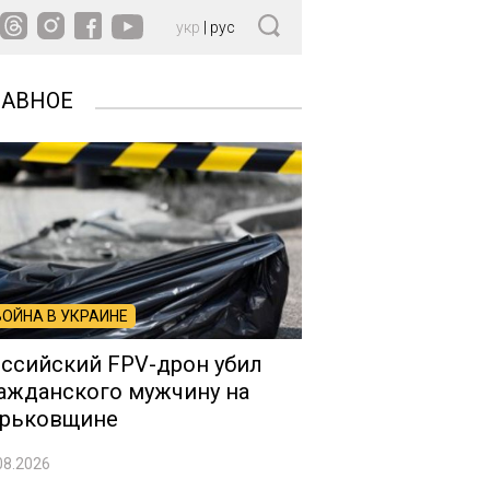
укр
|
рус
ЛАВНОЕ
ВОЙНА В УКРАИНЕ
ссийский FPV-дрон убил
ажданского мужчину на
рьковщине
08.2026