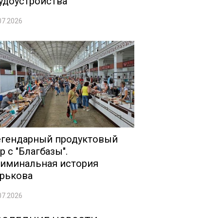
удоустройства
07.2026
гендарный продуктовый
р с "Благбазы".
иминальная история
рькова
07.2026