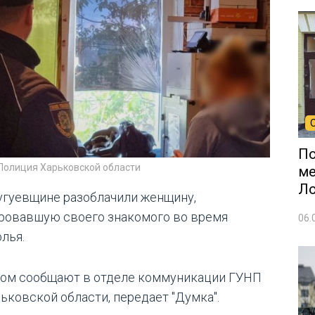
По
 Полиция Харьковской области
ме
Л
угуевщине разоблачили женщину,
ровавшую своего знакомого во время
06.
лья.
том сообщают в отделе коммуникации ГУНП
рьковской области, передает "Думка".