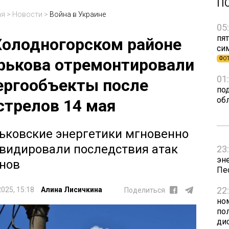
П
ая
>
Новости
>
Война в Украине
05
пят
Холодногорском районе
си
рькова отремонтировали
ФО
01
ергообъекты после
по
об
стрелов 14 мая
ьковские энергетики мгновенно
видировали последствия атак
23
эн
нов
Пе
22
2025, 15:18
Алина Лисичкина
Поделиться
но
пол
ди