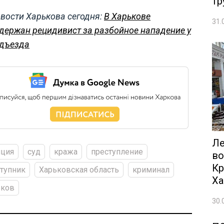
тр
вости Харькова сегодня:
В Харькове
31.
держан рецидивист за разбойное нападение у
дъезда
Ле
иция
суд
кража
преступление
во
Кр
тупник
Харьковская область
криминал
Ха
ьков
30.