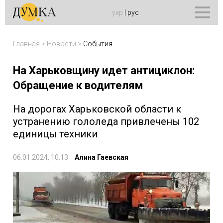
укр
|
рус
Главная
>
Новости
>
События
На Харьковщину идет антициклон:
Обращение к водителям
На дорогах Харьковской области к
устранению гололеда привлечены 102
единицы техники
06.01.2024, 10:13
Алина Гаевская