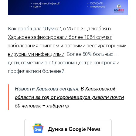
Как сообщала "Думка",
с 25 по 31 декабря в
Харькове зафиксировали более 1084 случая
заболевания гриппом и острыми респираторными
вирусными инфекциями
. Более 50% больных –
дети, отметили в областном центре контроля и
профилактики болезней.
Новости Харькова сегодня:
В Харьковской
области за год от коронавируса умерли почти
50 человек – лабцентр