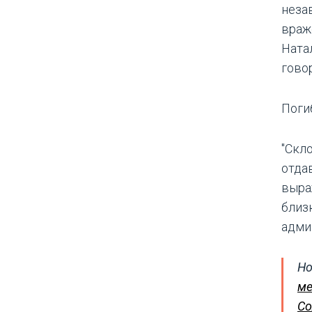
неза
враж
Ната
гово
Поги
"Скл
отда
выра
близ
адми
Но
ме
Со