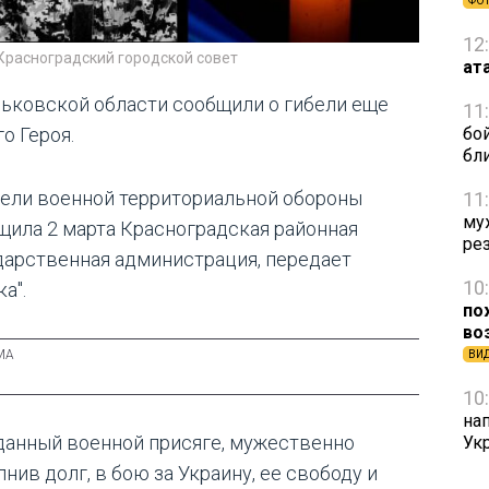
ФО
12
Красноградский городской совет
ат
рьковской области сообщили о гибели еще
11
о Героя.
бо
бл
бели военной территориальной обороны
11
му
щила 2 марта Красноградская районная
ре
дарственная администрация, передает
10
а".
по
во
ВИ
10
на
данный военной присяге, мужественно
Ук
нив долг, в бою за Украину, ее свободу и