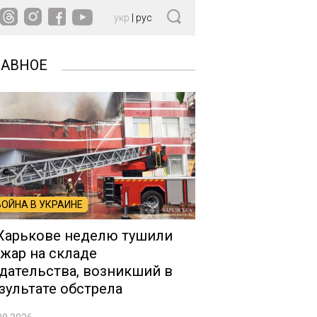
укр
|
рус
ЛАВНОЕ
ВОЙНА В УКРАИНЕ
Харькове неделю тушили
жар на складе
дательства, возникший в
зультате обстрела