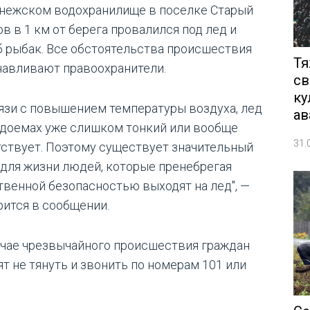
нежском водохранилище в поселке Старый
в в 1 км от берега провалился под лед и
б рыбак. Все обстоятельства происшествия
Тя
навливают правоохранители.
св
ку
вязи с повышением температуры воздуха, лед
ав
одоемах уже слишком тонкий или вообще
31.
тствует. Поэтому существует значительный
 для жизни людей, которые пренебрегая
твенной безопасностью выходят на лед", —
рится в сообщении.
учае чрезвычайного происшествия граждан
ят не тянуть и звонить по номерам 101 или