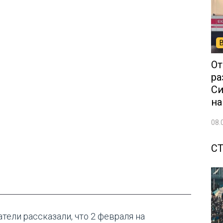
От
ра
Си
на
08.
С
атели рассказали, что 2 февраля на