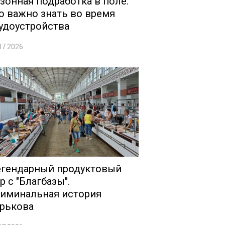
зонная подработка в поле:
о важно знать во время
удоустройства
07.2026
гендарный продуктовый
р с "Благбазы".
иминальная история
рькова