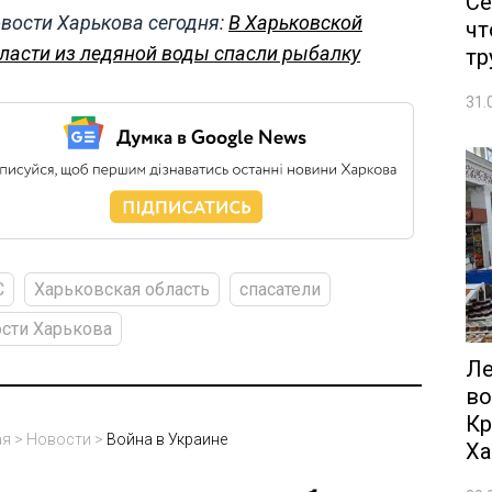
Се
вости Харькова сегодня:
В Харьковской
чт
ласти из ледяной воды спасли рыбалку
тр
31.
С
Харьковская область
спасатели
сти Харькова
Ле
во
Кр
ая
>
Новости
>
Война в Украине
Ха