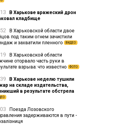
ТО
:13
В Харькове вражеский дрон
аковал кладбище
:52
В Харьковской области двое
йцов под таким огнем зачистили
индаж и захватили пленного
ВИДЕО
:19
В Харьковской области
жчине оторвало часть руки в
зультате взрыва: что известно
ФОТО
:39
В Харькове неделю тушили
жар на складе издательства,
зникший в результате обстрела
ДЕО
:03
Поезда Лозовского
правления задерживаются в пути -
рзалізниця