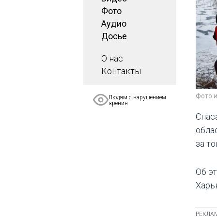
Фото
Аудио
Досье
О нас
Контакты
Фото 
Людям с нарушением
зрения
Спас
обла
за то
Об э
Харь