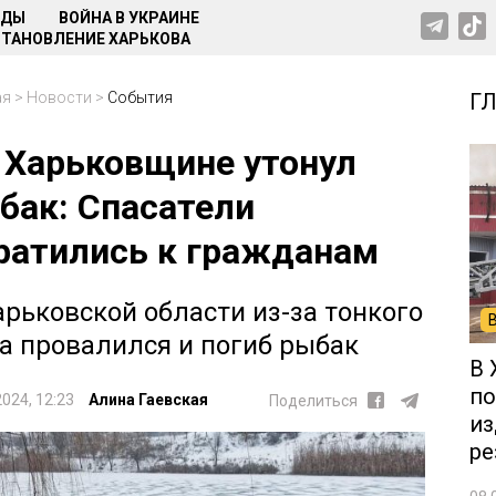
НДЫ
ВОЙНА В УКРАИНЕ
ТАНОВЛЕНИЕ ХАРЬКОВА
ая
>
Новости
>
События
Г
 Харьковщине утонул
бак: Спасатели
ратились к гражданам
арьковской области из-за тонкого
а провалился и погиб рыбак
В 
по
2024, 12:23
Алина Гаевская
Поделиться
из
ре