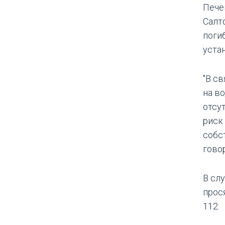
Пече
Салто
поги
уста
"В с
на в
отсу
риск
собс
гово
В сл
прос
112.