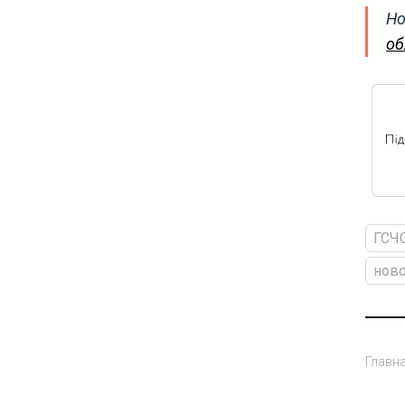
Но
об
ГСЧ
ново
Главн