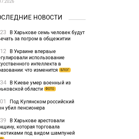
07.2026
ОСЛЕДНИЕ НОВОСТИ
:23
В Харькове семь человек будут
вечать за погром в общежитии
:12
В Украине впервые
егулировали использование
кусственного интеллекта в
разовании: что изменится
БЛОГ
:34
В Киеве умер военный из
рьковской области
ФОТО
:01
Под Купянском российский
он убил пенсионера
:39
В Харькове арестовали
нщину, которая торговала
ркотиками под видом шампуней