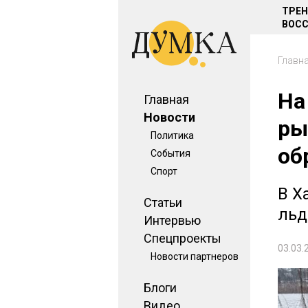
ТРЕ
ВОСС
Главн
На
Главная
Новости
ры
Политика
об
События
Спорт
В Х
Статьи
льд
Интервью
Спецпроекты
03.03.
Новости партнеров
Блоги
Видео