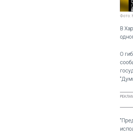
Фото: 
В Ха
одног
О ги
сооб
госу
"Думк
"Пре
испол