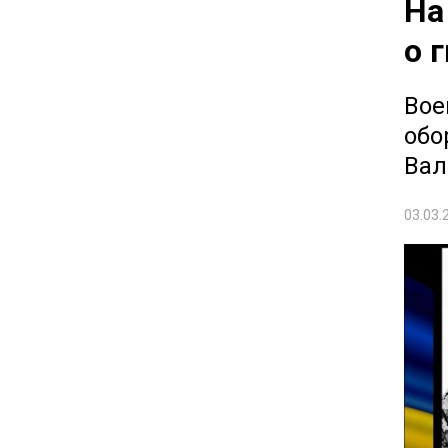
На
о 
Вое
обо
Вал
03.03.