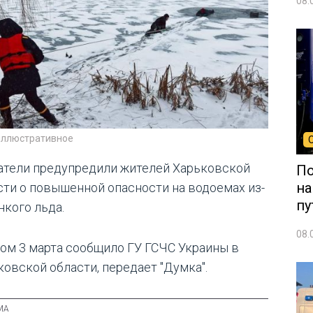
08.
иллюстративное
атели предупредили жителей Харьковской
По
на
сти о повышенной опасности на водоемах из-
пу
нкого льда.
08.
том 3 марта сообщило ГУ ГСЧС Украины в
ковской области, передает "Думка".