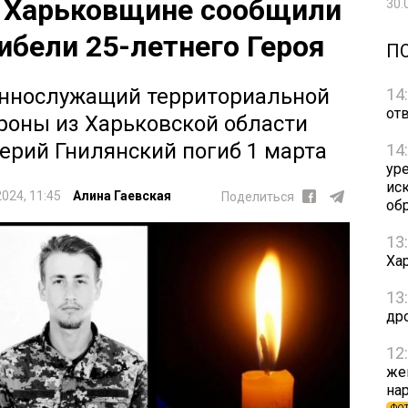
 Харьковщине сообщили
30.
гибели 25-летнего Героя
П
ннослужащий территориальной
14
от
роны из Харьковской области
ерий Гнилянский погиб 1 марта
14
ур
ис
2024, 11:45
Алина Гаевская
Поделиться
об
13
Ха
13
др
12
же
на