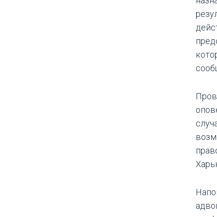
назн
резу
дейс
пред
кото
сооб
Пров
опов
случ
возм
прав
Харь
Напо
адво