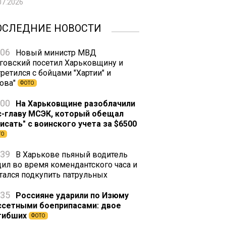
07.2026
ОСЛЕДНИЕ НОВОСТИ
:06
Новый министр МВД
говский посетил Харьковщину и
ретился с бойцами "Хартии" и
зова"
ФОТО
:00
На Харьковщине разоблачили
с-главу МСЭК, который обещал
писать" с воинского учета за $6500
ТО
:39
В Харькове пьяный водитель
дил во время комендантского часа и
тался подкупить патрульных
:35
Россияне ударили по Изюму
ссетными боеприпасами: двое
гибших
ФОТО