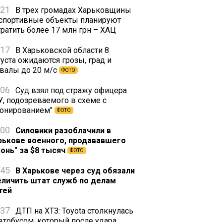
:21
В трех громадах Харьковщины
 спортивные объекты планируют
тратить более 17 млн грн – ХАЦ
:17
В Харьковской области 8
густа ожидаются грозы, град и
валы до 20 м/с
ФОТО
:06
Суд взял под стражу офицера
У, подозреваемого в схеме с
ронированием"
ФОТО
:00
Силовики разоблачили в
рькове военного, продававшего
ронь" за $8 тысяч
ФОТО
:45
В Харькове через суд обязали
еличить штат служб по делам
тей
:37
ДТП на ХТЗ: Toyota столкнулась
автобусом, который после удара