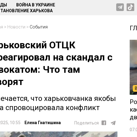
НДЫ
ВОЙНА В УКРАИНЕ
ТАНОВЛЕНИЕ ХАРЬКОВА
ая
>
Новости
>
События
Г
рьковский ОТЦК
реагировал на скандал с
вокатом: Что там
ворят
ечается, что харьковчанка якобы
Ро
а спровоцировала конфликт
ка
дв
2025, 10:55
Елена Гнатишина
Поделиться
07.