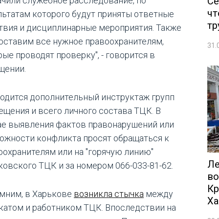
Се
ачили служебное расследование, по
чт
льтатам которого будут приняты ответные
тр
твия и дисциплинарные мероприятия. Также
оставим все нужное правоохранителям,
31.
рые проводят проверку", - говорится в
щении.
одится дополнительный инструктаж групп
ещения и всего личного состава ТЦК. В
ае выявления фактов правонарушений или
ожности конфликта просят обращаться к
оохранителям или на "горячую линию"
Ле
ковского ТЦК и за номером 066-033-81-62.
во
Кр
мним, в Харькове
возникла стычка
между
Ха
катом и работником ТЦК. Впоследствии на