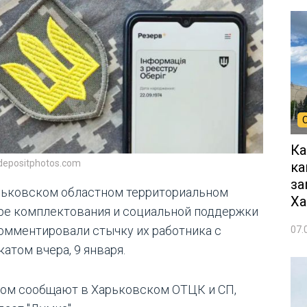
Ка
depositphotos.com
ка
за
рьковском областном территориальном
Ха
ре комплектования и социальной поддержки
омментировали стычку их работника с
07.
атом вчера, 9 января.
том сообщают в Харьковском ОТЦК и СП,