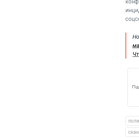
конф
инци
соцс
Но
ма
Чт
пол
скан