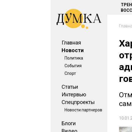
ТРЕ
ВОСС
Главн
Ха
Главная
Новости
от
Политика
ад
События
Спорт
го
Статьи
Отм
Интервью
Спецпроекты
сам
Новости партнеров
10.01.
Блоги
Видео