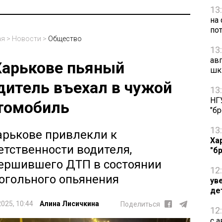
13
на
по
ая
>
Новости
>
Общество
13
ав
Харькове пьяный
шк
дитель въехал в чужой
13
НГ
томобиль
"б
13
арькове привлекли к
Ха
етственности водителя,
"б
ершившего ДТП в состоянии
12
огольного опьянения
ув
де
2025, 10:44
Алина Лисичкина
Поделиться
12
с 