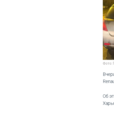
Фото:
Вчер
Renau
Об э
Харь