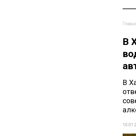
Главн
В 
во
ав
В Х
отв
сов
алк
10.01.