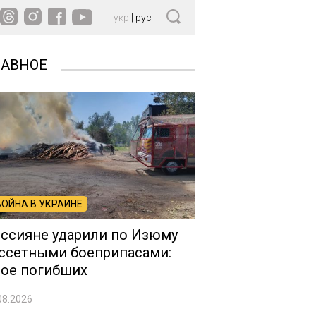
укр
|
рус
ЛАВНОЕ
ВОЙНА В УКРАИНЕ
ссияне ударили по Изюму
ссетными боеприпасами:
ое погибших
08.2026