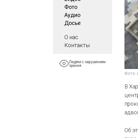
Фото
Аудио
Досье
О нас
Контакты
Людям с нарушением
зрения
Фото: 
В Ха
цент
прок
адвок
Об э