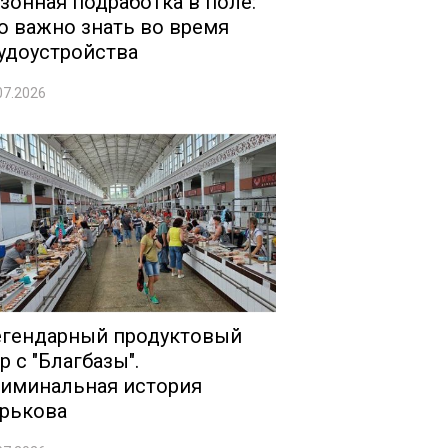
зонная подработка в поле:
о важно знать во время
удоустройства
07.2026
гендарный продуктовый
р с "Благбазы".
иминальная история
рькова