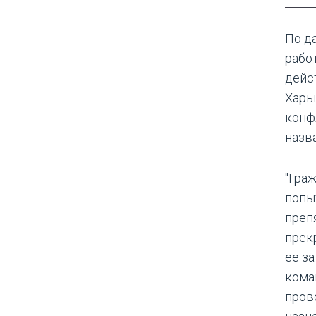
По д
рабо
дейс
Харь
конф
назв
"Гра
попы
преп
прек
ее з
кома
пров