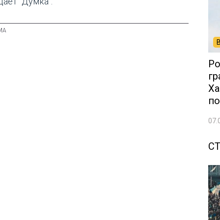
дает "Думка".
Ро
гр
Ха
по
07.
С