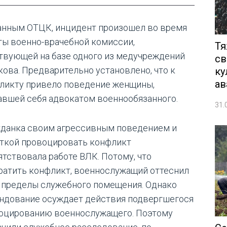
анным ОТЦК, инцидент произошел во время
ты военно-врачебной комиссии,
Тя
твующей на базе одного из медучреждений
св
кова. Предварительно установлено, что к
ку
ав
ликту привело поведение женщины,
авшей себя адвокатом военнообязанного.
31.
жданка своим агрессивным поведением и
ткой провоцировать конфликт
ятствовала работе ВЛК. Потому, что
ратить конфликт, военнослужащий оттеснил
а пределы служебного помещения. Однако
ндование осуждает действия подвергшегося
оцированию военнослужащего. Поэтому