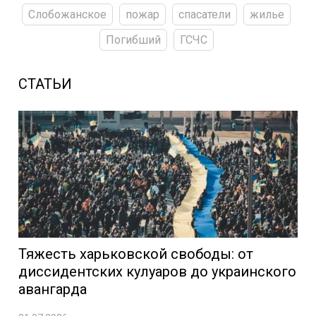
Слобожанское
пожар
спасатели
жилье
Погибший
ГСЧС
СТАТЬИ
Тяжесть харьковской свободы: от
диссидентских кулуаров до украинского
авангарда