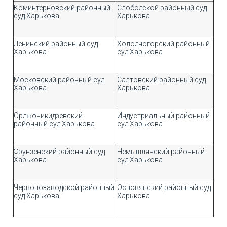
Коминтерновский районный
Слободской районный суд
суд Харькова
Харькова
Ленинский районный суд
Холодногорский районный
Харькова
суд Харькова
Московский районный суд
Салтовский районный суд
Харькова
Харькова
Орджоникидзевский
Индустриальный районный
районный суд Харькова
суд Харькова
Фрунзенский районный суд
Немышлянский районный
Харькова
суд Харькова
Червонозаводской районный
Основянский районный суд
суд Харькова
Харькова