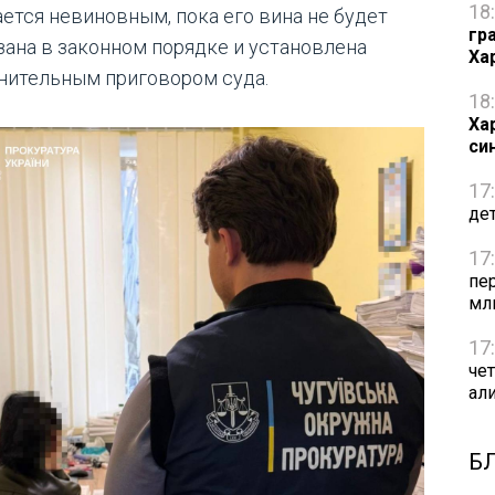
18
ается невиновным, пока его вина не будет
гр
зана в законном порядке и установлена
Ха
нительным приговором суда.
18
Ха
си
17
де
17
пе
мл
17
че
ал
Б