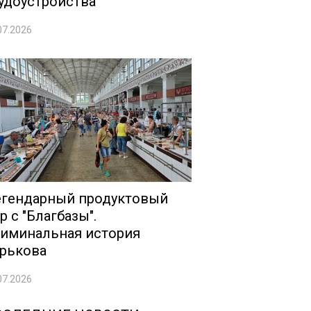
удоустройства
07.2026
гендарный продуктовый
р с "Благбазы".
иминальная история
рькова
07.2026