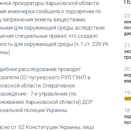
П
жной прокуратуры Харьковской области
ная инженерка сообщила о подозрении по
22
у загрязнения земель веществами,
но
ными для окружающей среды, вследствие
пол
ди
шения специальных правил, что создало
ность для окружающей среды (ч. 1 ст. 239 УК
21
эк
ины).
тр
20
дебное расследование проводят
игр
ователи СО Чугуевского РУП ГУНП в
из
ковской области. Оперативное
19
овождение - 7-е управление (по
БЛ
уживанию Харьковской области) ДСР
ональной полиции Украины.
18
по
по
асно ст. 62 Конституции Украины, лицо