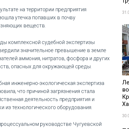
тр
зультате на территории предприятия
31.
зошла утечка попавших в почву
язняющих веществ.
ды комплексной судебной экспертизы
вердили значительное превышение в земле
зателей аммония, нитратов, фосфора и других
ств, опасных для окружающей среды.
Ле
бная инженерно-экологическая экспертиза
во
новила, что причиной загрязнения стала
Кр
йственная деятельность предприятия и
Ха
ки из технологического оборудования.
30.
процессуальном руководстве Чугуевской