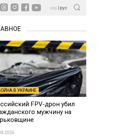
укр
|
рус
ЛАВНОЕ
ВОЙНА В УКРАИНЕ
ссийский FPV-дрон убил
ажданского мужчину на
рьковщине
08.2026