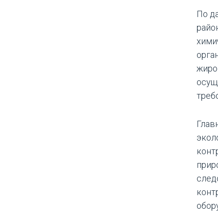
По д
райо
хими
орга
жиро
осущ
треб
Глав
экол
конт
прир
след
конт
обор