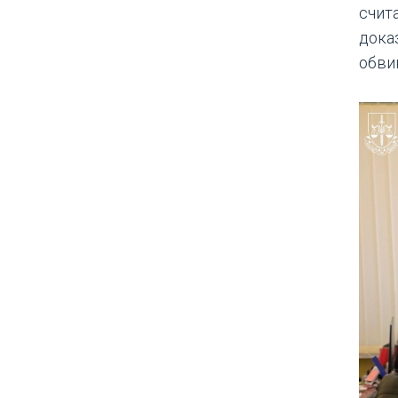
счит
дока
обви