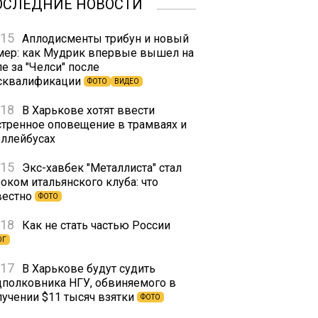
ОСЛЕДНИЕ НОВОСТИ
:15
Аплодисменты трибун и новый
мер: как Мудрик впервые вышел на
е за "Челси" после
сквалификации
ФОТО
ВИДЕО
:18
В Харькове хотят ввести
стренное оповещение в трамваях и
оллейбусах
:15
Экс-хавбек "Металлиста" стал
оком итальянского клуба: что
вестно
ФОТО
:18
Как не стать частью России
ОГ
:17
В Харькове будут судить
дполковника НГУ, обвиняемого в
лучении $11 тысяч взятки
ФОТО