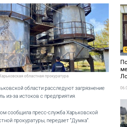
По
ме
Л
Харьковская областная прокуратура
рьковской области расследуют загрязнение
06.
ль из-за истоков с предприятия.
том сообщила пресс-служба Харьковской
стной прокуратуры, передает "Думка".