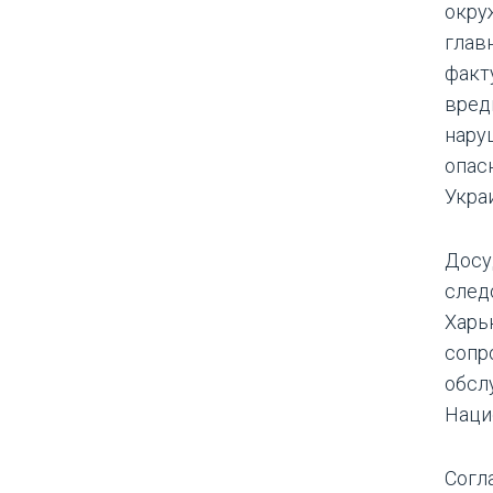
окру
глав
факт
вред
нару
опас
Укра
Досу
след
Харь
сопр
обсл
Наци
Согл