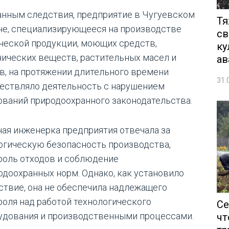
анным следствия, предприятие в Чугуевском
Тя
не, специализирующееся на производстве
св
ческой продукции, моющих средств,
ку
нических веществ, растительных масел и
ав
в, на протяжении длительного времени
31.
ествляло деятельность с нарушением
ований природоохранного законодательства.
ная инженерка предприятия отвечала за
огическую безопасность производства,
роль отходов и соблюдение
одоохранных норм. Однако, как установило
ствие, она не обеспечила надлежащего
роля над работой технологического
Се
удования и производственными процессами.
чт