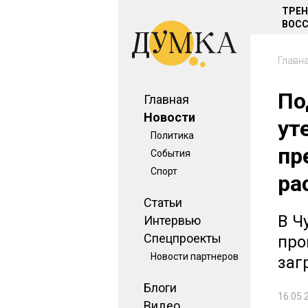
ТРЕ
ВОСС
Главн
По
Главная
Новости
ут
Политика
пр
События
Спорт
ра
Статьи
В Ч
Интервью
Спецпроекты
про
Новости партнеров
заг
Блоги
16.05.
Видео