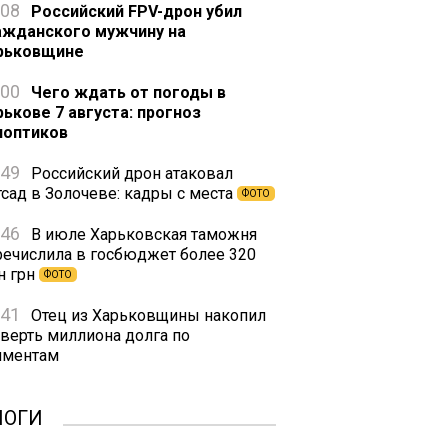
:08
Российский FPV-дрон убил
ажданского мужчину на
рьковщине
:00
Чего ждать от погоды в
рькове 7 августа: прогноз
ноптиков
:49
Российский дрон атаковал
тсад в Золочеве: кадры с места
ФОТО
:46
В июле Харьковская таможня
речислила в госбюджет более 320
н грн
ФОТО
:41
Отец из Харьковщины накопил
тверть миллиона долга по
иментам
ЛОГИ