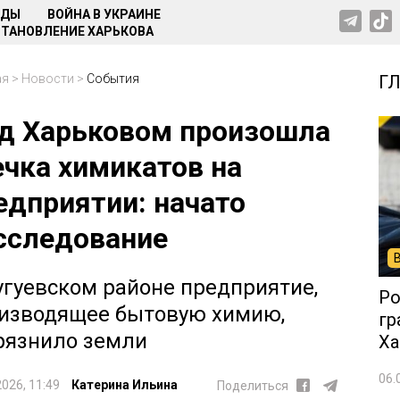
НДЫ
ВОЙНА В УКРАИНЕ
ТАНОВЛЕНИЕ ХАРЬКОВА
ая
>
Новости
>
События
Г
д Харьковом произошла
ечка химикатов на
едприятии: начато
сследование
угуевском районе предприятие,
Ро
изводящее бытовую химию,
гр
рязнило земли
Ха
06.
2026, 11:49
Катерина Ильина
Поделиться