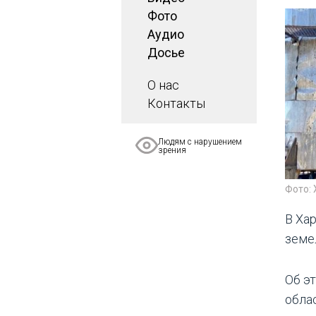
Фото
Аудио
Досье
О нас
Контакты
Людям с нарушением
зрения
Фото: 
В Ха
земе
Об э
обла