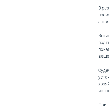
В ре
прои
загр
Выво
подт
пока
веще
Суде
уста
хозя
исто
При 