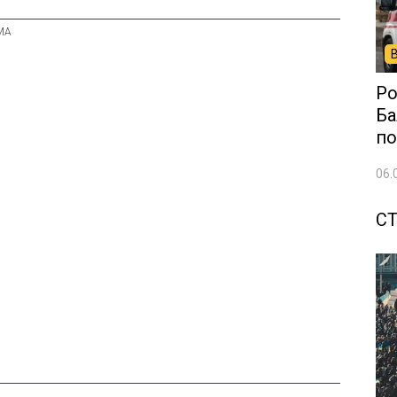
Ро
Ба
по
06.
С