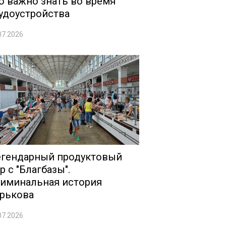
о важно знать во время
удоустройства
07.2026
гендарный продуктовый
р с "Благбазы".
иминальная история
рькова
07.2026