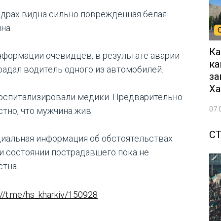
адрах видна сильно поврежденная белая
на.
Ка
нформации очевидцев, в результате аварии
ка
радал водитель одного из автомобилей.
за
Ха
госпитализировали медики. Предварительно
07.
стно, что мужчина жив.
С
иальная информация об обстоятельствах
и состоянии пострадавшего пока не
стна.
://t.me/hs_kharkiv/150928