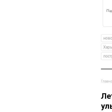
ново
Харь
пос
Главн
Ле
ул