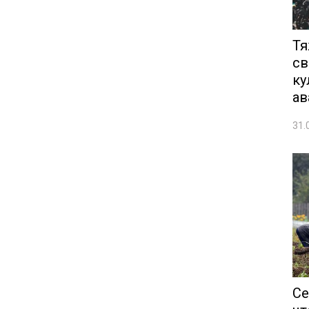
Тя
св
ку
ав
31.
Се