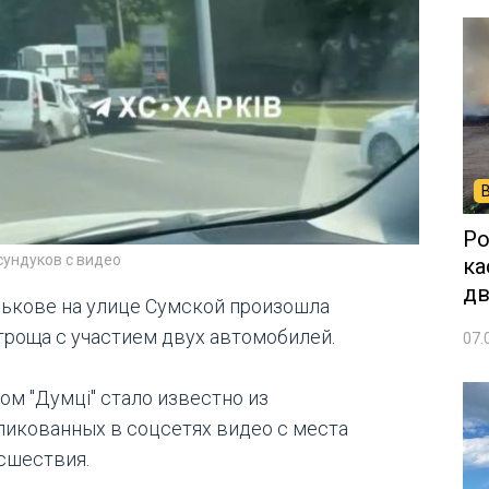
Ро
сундуков с видео
ка
дв
рькове на улице Сумской произошла
троща с участием двух автомобилей.
07.
ом "Думці" стало известно из
ликованных в соцсетях видео с места
сшествия.