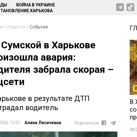
НДЫ
ВОЙНА В УКРАИНЕ
ТАНОВЛЕНИЕ ХАРЬКОВА
ая
>
Новости
>
События
Г
 Сумской в Харькове
оизошла авария:
дителя забрала скорая –
цсети
арькове в результате ДТП
В 
традал водитель
со
пр
2026, 13:01
Алина Лисичкина
Поделиться
08.