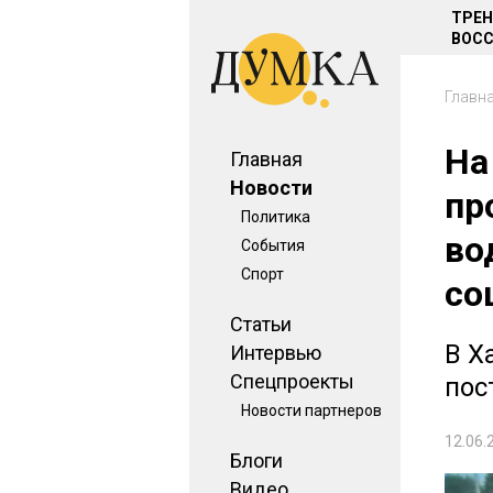
ТРЕ
ВОСС
Главн
На
Главная
Новости
пр
Политика
во
События
Спорт
со
Статьи
В Х
Интервью
Спецпроекты
пос
Новости партнеров
12.06.
Блоги
Видео