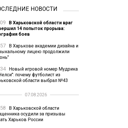
ОСЛЕДНИЕ НОВОСТИ
:09
В Харьковской области враг
вершил 14 попыток прорыва:
ография боев
:57
В Харькове академии дизайна и
зыкальному лицею продолжили
онь"
:34
Новый игровой номер Мудрика
Челси": почему футболист из
рьковской области выбрал №43
07.08.2026
:58
В Харьковской области
ященника осудили за призывы
дать Харьков России