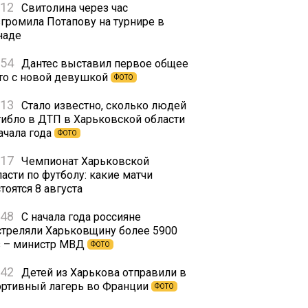
:12
Свитолина через час
згромила Потапову на турнире в
наде
:54
Дантес выставил первое общее
то с новой девушкой
ФОТО
:13
Стало известно, сколько людей
гибло в ДТП в Харьковской области
ачала года
ФОТО
:17
Чемпионат Харьковской
асти по футболу: какие матчи
тоятся 8 августа
:48
С начала года россияне
стреляли Харьковщину более 5900
з – министр МВД
ФОТО
:42
Детей из Харькова отправили в
ортивный лагерь во Франции
ФОТО