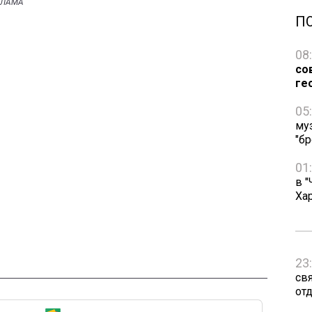
П
08
со
ге
05
му
"бр
01
в "
Ха
23
св
от