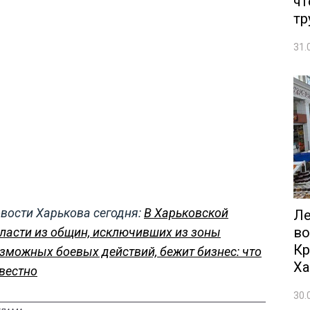
чт
тр
31.
вости Харькова сегодня:
В Харьковской
Ле
во
ласти из общин, исключивших из зоны
Кр
зможных боевых действий, бежит бизнес: что
Ха
вестно
30.