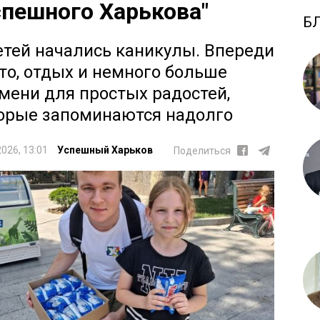
спешного Харькова"
Б
етей начались каникулы. Впереди
ето, отдых и немного больше
мени для простых радостей,
орые запоминаются надолго
2026, 13:01
Успешный Харьков
Поделиться