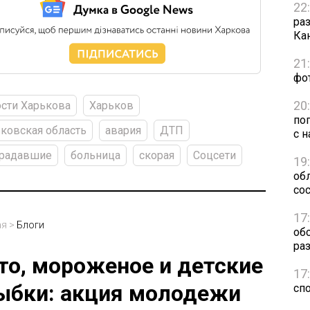
22
ра
Ка
21
фо
20
сти Харькова
Харьков
по
ковская область
авария
ДТП
с н
традавшие
больница
скорая
Соцсети
19
обл
сос
17
ая
>
Блоги
об
ра
то, мороженое и детские
17
ыбки: акция молодежи
сп