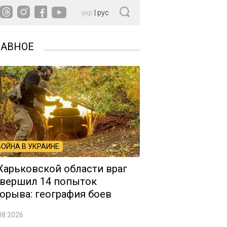
укр
|
рус
ЛАВНОЕ
ВОЙНА В УКРАИНЕ
Харьковской области враг
вершил 14 попыток
орыва: география боев
08.2026