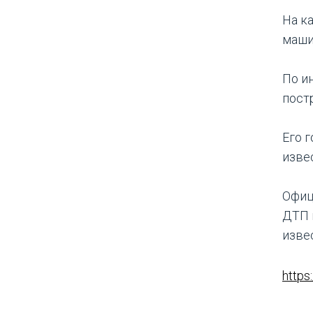
На к
маши
По и
пост
Его 
изве
Офиц
ДТП 
изве
https