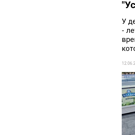
"У
У д
- л
вре
кот
12.06.