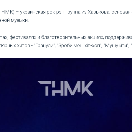
ТНМК) – украинская рок-рэп группа из Харькова, основанн
вной музыки.
ртах, фестивалях и благотворительных акциях, поддержив
ных хитов - "Гранули", "Зроби мені хіп-хоп", "Мушу йти", 