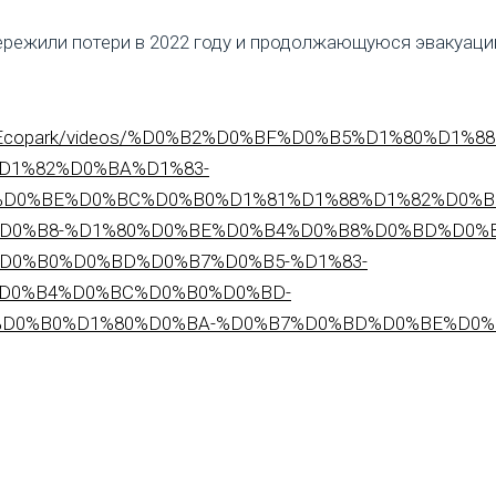
режили потери в 2022 году и продолжающуюся эвакуацию
dmanEcopark/videos/%D0%B2%D0%BF%D0%B5%D1%80%D1
D1%82%D0%BA%D1%83-
D0%BE%D0%BC%D0%B0%D1%81%D1%88%D1%82%D0%B
D0%B8-%D1%80%D0%BE%D0%B4%D0%B8%D0%BD%D0%B
D0%B0%D0%BD%D0%B7%D0%B5-%D1%83-
D0%B4%D0%BC%D0%B0%D0%BD-
%B0%D1%80%D0%BA-%D0%B7%D0%BD%D0%BE%D0%B2/95