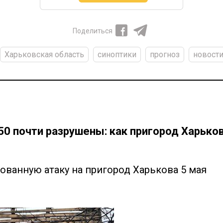
Поделиться
Харьковская область
синоптики
прогноз
новости
50 почти разрушены: как пригород Харьк
ванную атаку на пригород Харькова 5 мая