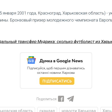
 января 2001 года, Красноград, Харьковская область) - 
аины. Бронзовый призер молодежного чемпионата Европы
дальный трансфер Мудрика: сколько футболист из Харь
Поделиться
ьковская область
скандал
новости Харькова
Харь