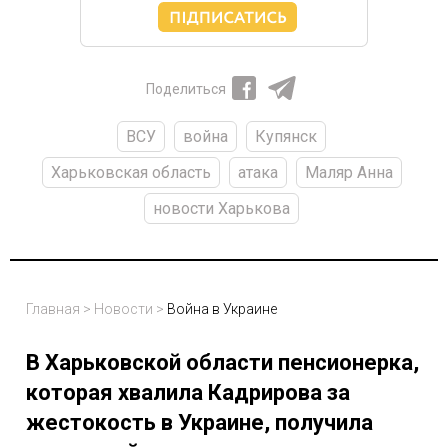
Поделиться
ВСУ
война
Купянск
Харьковская область
атака
Маляр Анна
новости Харькова
Главная
>
Новости
>
Война в Украине
В Харьковской области пенсионерка,
которая хвалила Кадрирова за
жестокость в Украине, получила