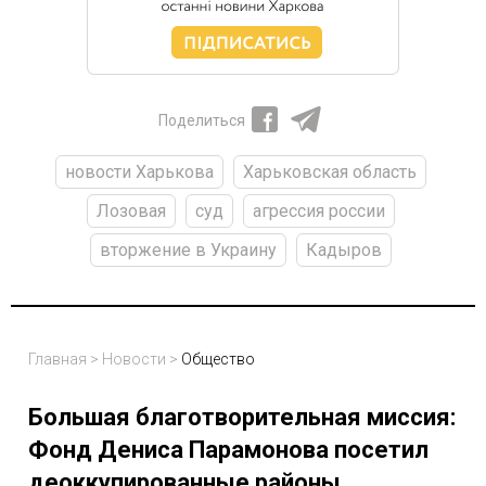
Поделиться
новости Харькова
Харьковская область
Лозовая
суд
агрессия россии
вторжение в Украину
Кадыров
Главная
>
Новости
>
Общество
Большая благотворительная миссия:
Фонд Дениса Парамонова посетил
деоккупированные районы