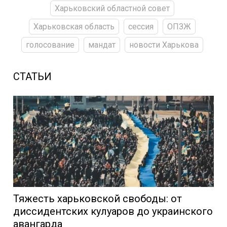
Харьковский областной совет
Харьковская область
сессия
ОПЗЖ
голосование
мандат
новости Харькова
СТАТЬИ
Тяжесть харьковской свободы: от
диссидентских кулуаров до украинского
авангарда