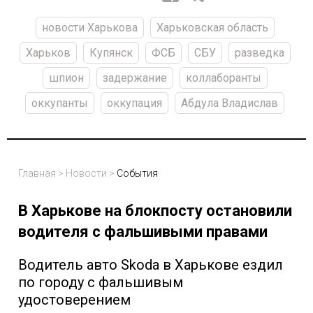
новости Харькова
Харьковская область
Харьков
Купянск
ФСБ
СБУ
разведка
шпион
задержание
коллаборанты
оккупанты
оккупация
Абдула Владислав
Главная
>
Новости
>
События
В Харькове на блокпосту остановили
водителя с фальшивыми правами
Водитель авто Skoda в Харькове ездил
по городу с фальшивым
удостоверением