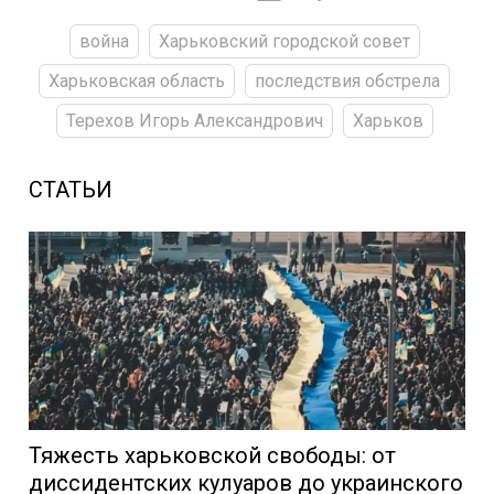
война
Харьковский городской совет
Харьковская область
последствия обстрела
Терехов Игорь Александрович
Харьков
СТАТЬИ
Тяжесть харьковской свободы: от
диссидентских кулуаров до украинского