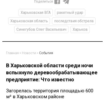
Поделиться
Харьковская ВГА
ракетный удар
Харьковская область
последствия обстрела
Синегубов Олег Васильевич
Харьков
Главная
>
Новости
>
События
В Харьковской области среди ночи
вспыхнуло деревообрабатывающее
предприятие: Что известно
Загорелась территория площадью 600
м² в Харьковском районе