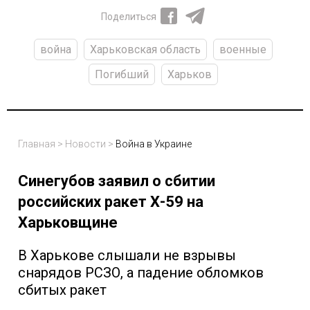
Поделиться
война
Харьковская область
военные
Погибший
Харьков
Главная
>
Новости
>
Война в Украине
Синегубов заявил о сбитии
российских ракет Х-59 на
Харьковщине
В Харькове слышали не взрывы
снарядов РСЗО, а падение обломков
сбитых ракет