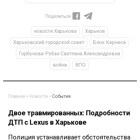
Поделиться
новости Харькова
Харьков
Харьковский городской совет
Блок Кернеса
Горбунова-Рубан Светлана Александровна
война
ВПО
Главная
>
Новости
>
События
Двое травмированных: Подробности
ДТП с Lexus в Харькове
Полиция устанавливает обстоятельства