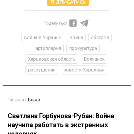
Поделиться
война в Украине
война
обстрел
артиллерия
прокуратура
Харьковская область
Волчанск
разрушения
новости Харькова
Главная
>
Блоги
Светлана Горбунова-Рубан: Война
научила работать в экстренных
условиях