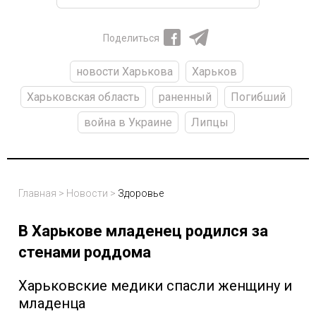
Поделиться
новости Харькова
Харьков
Харьковская область
раненный
Погибший
война в Украине
Липцы
Главная
>
Новости
>
Здоровье
В Харькове младенец родился за
стенами роддома
Харьковские медики спасли женщину и
младенца