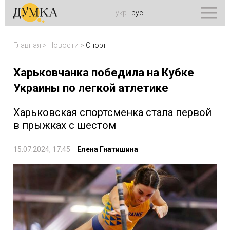
укр
|
рус
Главная
>
Новости
>
Спорт
Харьковчанка победила на Кубке
Украины по легкой атлетике
Харьковская спортсменка стала первой
в прыжках с шестом
15.07.2024, 17:45
Елена Гнатишина