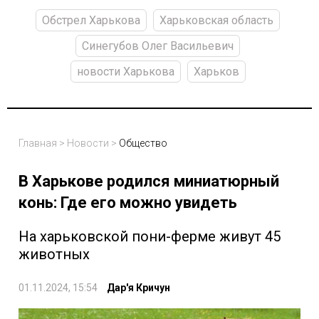
Обстрел Харькова
Харьковская область
Синегубов Олег Васильевич
новости Харькова
Харьков
Главная
>
Новости
>
Общество
В Харькове родился миниатюрный
конь: Где его можно увидеть
На харьковской пони-ферме живут 45
животных
01.11.2024, 15:54
Дар'я Кричун