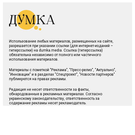
Использование любых материалов, размещенных на сайте,
разрешается при указании ссылки (для интернет-изданий –
гиперссылки) на dumka.media. Ссылка (гиперссылка)
обязательна независимо от полного или частичного
использования материалов.
Материалы с пометкой "Реклама", "Пресс-релиз", "Актуально",
"Инновации" и в разделах "Спецпроект", "Новости партнеров"
публикуются на правах рекламы.
Редакция не несет ответственности за факты,
обнародованные в рекламных материалах. Согласно
украинскому законодательству, ответственность за
содержание рекламы несет рекламодатель.
"Думка" - dumka.media зарегистрирован Национальным
советом по телевидению и радиовещанию как субъект в сфере
онлайн медиа и присвоен идентификатор медиа – R40-00990.
© Все права защищены 2026