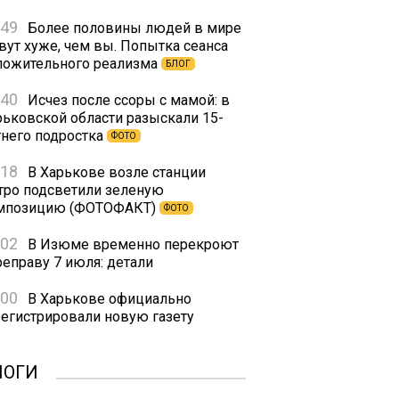
:49
Более половины людей в мире
вут хуже, чем вы. Попытка сеанса
ложительного реализма
БЛОГ
:40
Исчез после ссоры с мамой: в
рьковской области разыскали 15-
тнего подростка
ФОТО
:18
В Харькове возле станции
тро подсветили зеленую
мпозицию (ФОТОФАКТ)
ФОТО
:02
В Изюме временно перекроют
реправу 7 июля: детали
:00
В Харькове официально
регистрировали новую газету
ЛОГИ