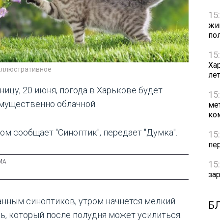
15
жи
по
15
Ха
иллюстративное
ле
ницу, 20 июня, погода в Харькове будет
15
мущественно облачной.
ме
ко
том сообщает "Синоптик", передает "Думка".
15
пе
15
за
анным синоптиков, утром начнется мелкий
Б
ь, который после полудня может усилиться.