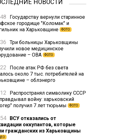
ОСЛЕДНИЕ НОВОСТИ
:48
Государству вернули старинное
ифское городище "Коломак" и
гильник на Харьковщине
ФОТО
:36
Три больницы Харьковщины
лучили новое медицинское
орудование – ОВА
ФОТО
:22
После атак РФ без света
алось около 7 тыс. потребителей на
рьковщине – облэнерго
:12
Распространял символику СССР
оправдывал войну: харьковский
логер" получил 7 лет тюрьмы
ФОТО
:54
ВСУ отказались от
квидации оккупантов, которые
ли гражданских из Харьковщины
ДЕО