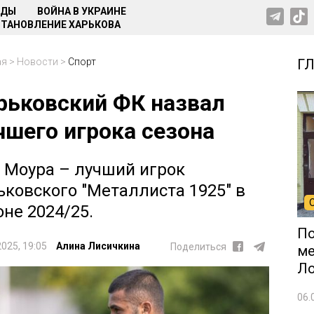
НДЫ
ВОЙНА В УКРАИНЕ
ТАНОВЛЕНИЕ ХАРЬКОВА
ая
>
Новости
>
Спорт
Г
рьковский ФК назвал
чшего игрока сезона
 Моура – лучший игрок
ьковского "Металлиста 1925" в
оне 2024/25.
По
2025, 19:05
Алина Лисичкина
Поделиться
ме
Л
06.