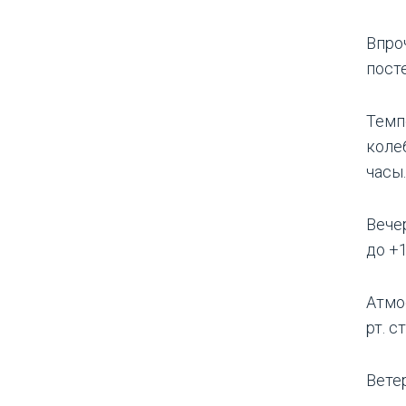
Впроч
пост
Темп
коле
часы.
Вече
до +1
Атмо
рт. ст
Ветер