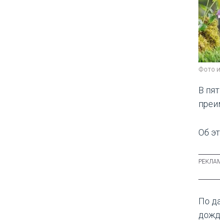
Фото 
В пят
преи
Об э
По д
дожд