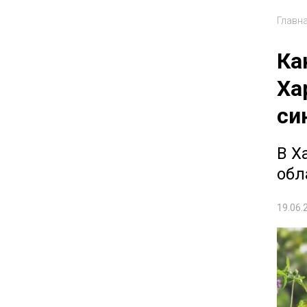
Главн
Ка
Ха
си
В Х
обл
19.06.