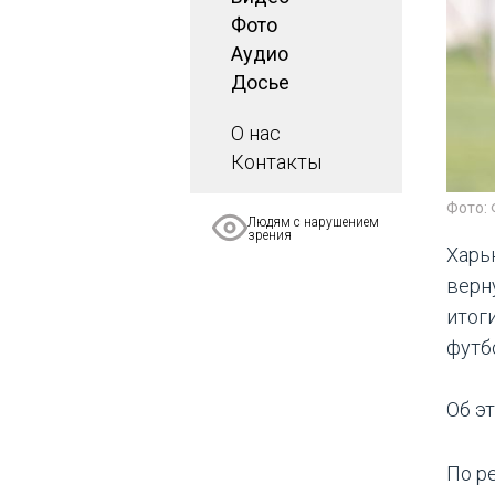
Фото
Аудио
Досье
О нас
Контакты
Фото: 
Людям с нарушением
зрения
Харь
верн
итог
футб
Об э
По р