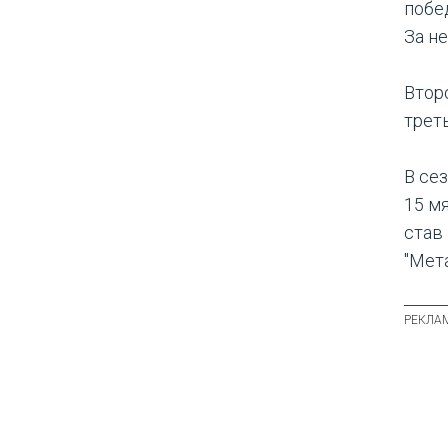
побе
За не
Втор
трет
В се
15 м
став
"Мет