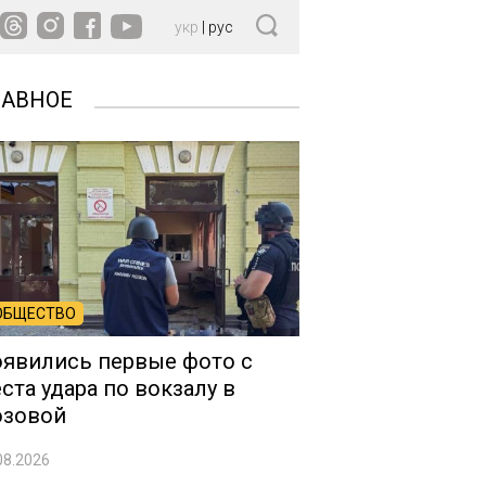
укр
|
рус
ЛАВНОЕ
ОБЩЕСТВО
явились первые фото с
ста удара по вокзалу в
озовой
08.2026