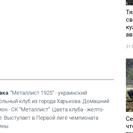
Тя
св
ку
ав
31.
вка
. "Металлист 1925" - украинский
ольный клуб из города Харькова. Домашний
он - СК "Металлист". Цвета клуба - желто-
е. Выступает в Первой лиге чемпионата
Се
чт
ины.