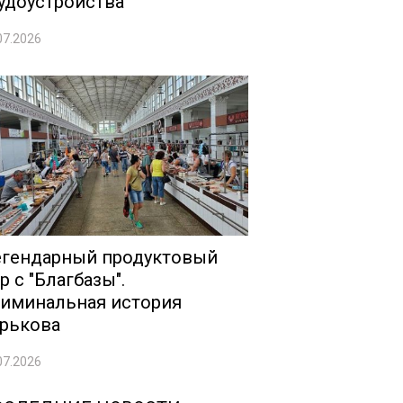
удоустройства
07.2026
гендарный продуктовый
р с "Благбазы".
иминальная история
рькова
07.2026