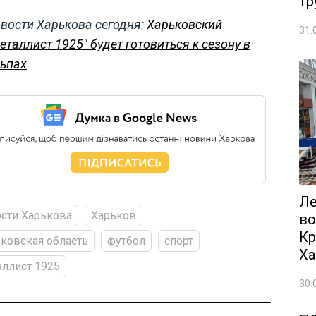
тр
вости Харькова сегодня:
Харьковский
31.
еталлист 1925" будет готовиться к сезону в
ьпах
Ле
сти Харькова
Харьков
во
Кр
ковская область
футбол
спорт
Ха
ллист 1925
30.