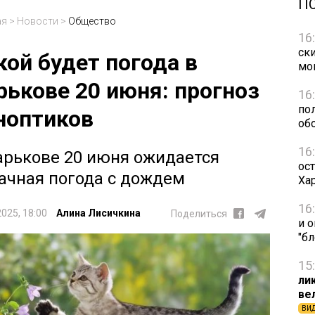
П
ая
>
Новости
>
Общество
16
ск
кой будет погода в
мо
рькове 20 июня: прогноз
16
по
ноптиков
об
16
арькове 20 июня ожидается
ост
ачная погода с дождем
Ха
16
2025, 18:00
Алина Лисичкина
Поделиться
и 
"б
15
ли
ве
ВИ