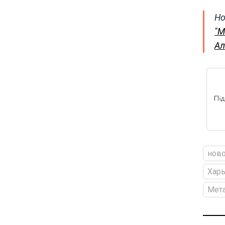
Но
"М
Ал
ново
Харь
Мета