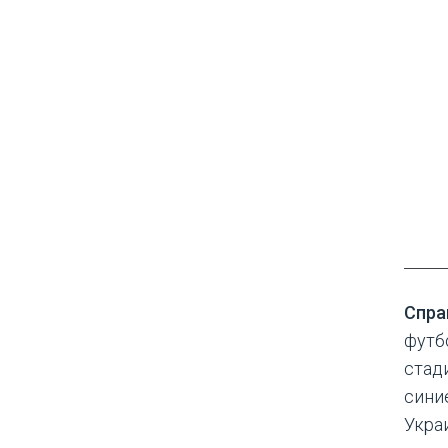
Спра
футб
стади
сини
Укра