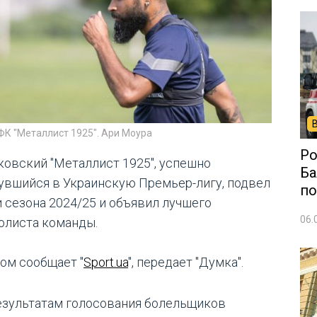
ФК "Металлист 1925". Ари Моура
Ро
ковский "Металлист 1925", успешно
Ба
увшийся в Украинскую Премьер-лигу, подвел
по
и сезона 2024/25 и объявил лучшего
06.
олиста команды.
том сообщает "
Sport.ua
", передает "Думка".
езультатам голосования болельщиков