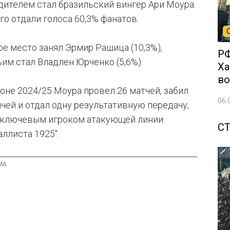
дителем стал бразильский вингер Ари Моура.
го отдали голоса 60,3% фанатов.
ое место занял Эрмир Рашица (10,3%),
РФ
ьим стал Владлен Юрченко (5,6%).
Ха
во
зоне 2024/25 Моура провел 26 матчей, забил
06.
ячей и отдал одну результативную передачу,
 ключевым игроком атакующей линии
С
аллиста 1925".