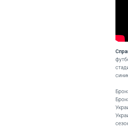
Спра
футб
стади
сини
Брон
Брон
Укра
Укра
сезо