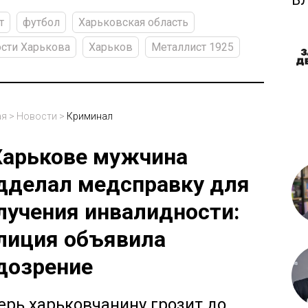
Б
т
футбол
Харьковская область
сти Харькова
Харьков
Металлист 1925
ая
>
Новости
>
Криминал
Харькове мужчина
дделал медсправку для
лучения инвалидности:
лиция объявила
дозрение
ерь харьковчанину грозит до