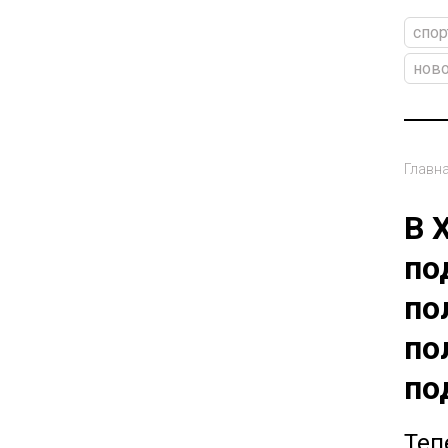
спор
ново
Главн
В 
по
по
по
по
Теп