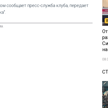
том сообщает пресс-служба клуба, передает
а".
От
ра
Си
на
08.
С