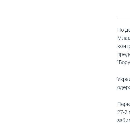
По д
Млад
конт
пред
"Бор
Укра
одер
Перв
27-й
заби