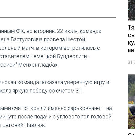
Тя
анным ФК, во вторник, 22 июля, команда
св
ена Бартуловича провела шестой
ку
рольный матч, в котором встретилась с
ав
ставителем немецкой Бундеслиги –
31.
уссией" Менхенгладбах.
инская команда показала уверенную игру и
жала яркую победу со счетом 3:1.
ыми счет открыли именно харьковчане – на
 минуте после подачи с углового гол головой
л Евгений Павлюк.