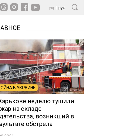
укр
|
рус
ЛАВНОЕ
ВОЙНА В УКРАИНЕ
Харькове неделю тушили
жар на складе
дательства, возникший в
зультате обстрела