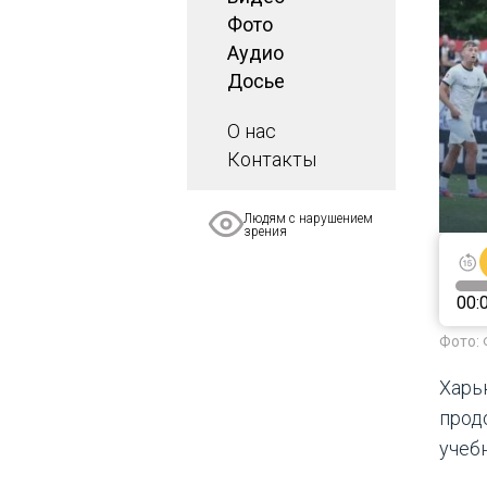
Фото
Аудио
Досье
О нас
Контакты
Людям с нарушением
зрения
00:
Фото: 
Харь
прод
учеб