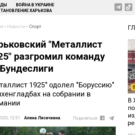
НДЫ
ВОЙНА В УКРАИНЕ
ТАНОВЛЕНИЕ ХАРЬКОВА
ая
>
Новости
>
Спорт
Г
рьковский "Металлист
25" разгромил команду
 Бундеслиги
таллист 1925" одолел "Боруссию"
хенгладбах на собрании в
В 
мании
по
из
2025, 12:51
Алина Лисичкина
Поделиться
ре