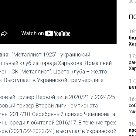
30.
П
18
бу
Ха
вка
. "Металлист 1925" - украинский
17
ра
ольный клуб из города Харькова. Домашний
Ха
он - СК "Металлист". Цвета клуба – желто-
е. Выступает в Украинской премьер-лиге.
17
ве
зовый призер Первой лиги 2020/21 и 2024/25.
16
зовый призер Второй лиги чемпионата
со
"с
ины 2017/18. Серебряный призер Чемпионата
ины среди любителей 2016/17. В течение трех
16
пр
нов (2021/22-2023/24) выступал в Украинской