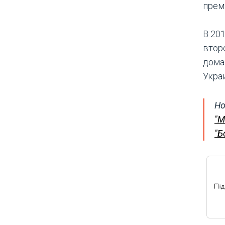
прем
В 20
втор
дома
Укра
Но
"М
"Б