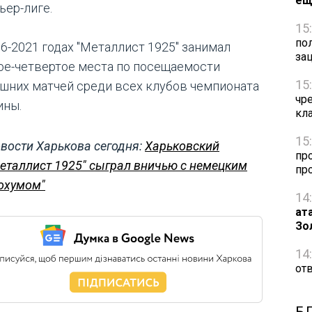
ещ
ьер-лиге.
15
по
16-2021 годах "Металлист 1925" занимал
за
ое-четвертое места по посещаемости
15
шних матчей среди всех клубов чемпионата
чр
ины.
кл
15
вости Харькова сегодня:
Харьковский
пр
еталлист 1925" сыграл вничью с немецким
пр
охумом"
14
ат
Зо
14
от