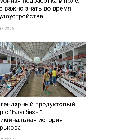
зонная подработка в поле:
о важно знать во время
удоустройства
07.2026
гендарный продуктовый
р с "Благбазы".
иминальная история
рькова