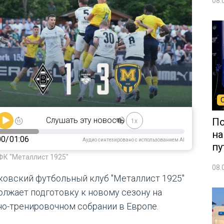
08.
Слушать эту новость
По
1x
на
00
/
01:06
Аудио синтезировано с использованием AI
пу
ФК "Металлист 1925"
08.
ковский футбольный клуб "Металлист 1925"
олжает подготовку к новому сезону на
но-тренировочном собрании в Европе.