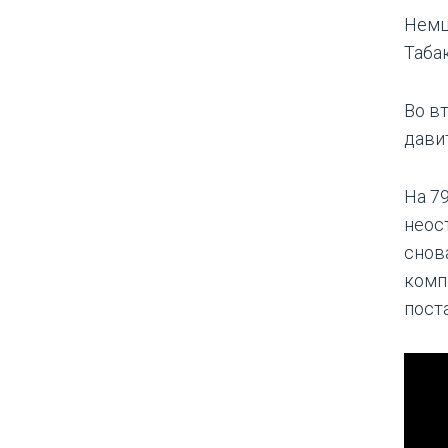
Немц
Таба
Во в
дави
На 7
неос
снов
комп
пост