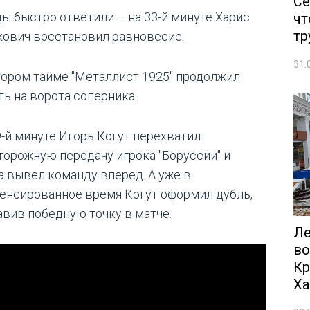
Се
ы быстро ответили – на 33-й минуте Харис
чт
тр
кович восстановил равновесие.
31.
тором тайме "Металлист 1925" продолжил
ть на ворота соперника.
9-й минуте Игорь Когут перехватил
торожную передачу игрока "Боруссии" и
а вывел команду вперед. А уже в
енсированное время Когут оформил дубль,
авив победную точку в матче.
Ле
во
Кр
Ха