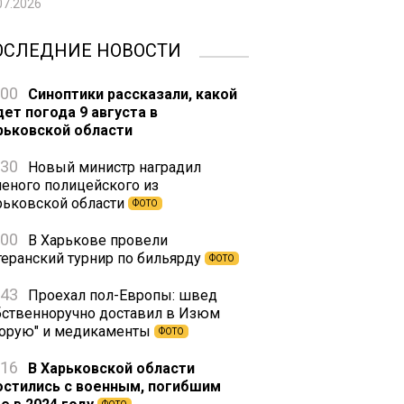
07.2026
ОСЛЕДНИЕ НОВОСТИ
:00
Синоптики рассказали, какой
дет погода 9 августа в
рьковской области
:30
Новый министр наградил
неного полицейского из
рьковской области
ФОТО
:00
В Харькове провели
теранский турнир по бильярду
ФОТО
:43
Проехал пол-Европы: швед
бственноручно доставил в Изюм
корую" и медикаменты
ФОТО
:16
В Харьковской области
остились с военным, погибшим