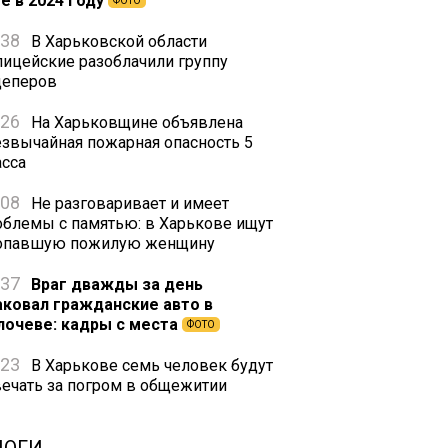
е в 2024 году
ФОТО
:38
В Харьковской области
лицейские разоблачили группу
цеперов
:26
На Харьковщине объявлена
езвычайная пожарная опасность 5
асса
:08
Не разговаривает и имеет
облемы с памятью: в Харькове ищут
опавшую пожилую женщину
:37
Враг дважды за день
аковал гражданские авто в
лочеве: кадры с места
ФОТО
:23
В Харькове семь человек будут
вечать за погром в общежитии