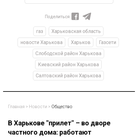
Поделиться
газ
Харьковская область
новости Харькова
Харьков
Газсети
Слободской район Харькова
Киевский район Харькова
Салтовский район Харькова
Главная
>
Новости
>
Общество
В Харькове "прилет" – во дворе
частного дома: работают