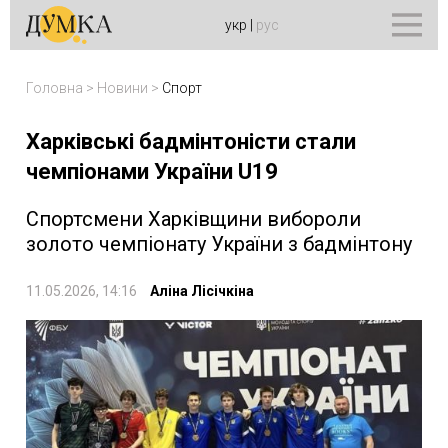
укр
|
рус
Головна
>
Новини
>
Спорт
Харківські бадмінтоністи стали
чемпіонами України U19
Спортсмени Харківщини вибороли
золото чемпіонату України з бадмінтону
11.05.2026, 14:16
Аліна Лісічкіна