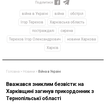
Поділитися
війна в Україні
війна
обстріл
Ігор Терехов
Харківська область
постраждалі
сирена
Терехов Ігор Олександрович
новини Харкова
Харків
Головна
>
Новини
>
Війна в Україні
Вважався зниклим безвісти: на
Харківщині загинув прикордонник з
Тернопільськї області