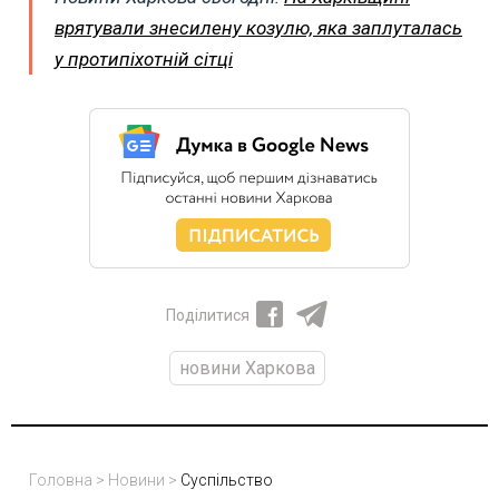
врятували знесилену козулю, яка заплуталась
у протипіхотній сітці
Поділитися
новини Харкова
Головна
>
Новини
>
Суспільство