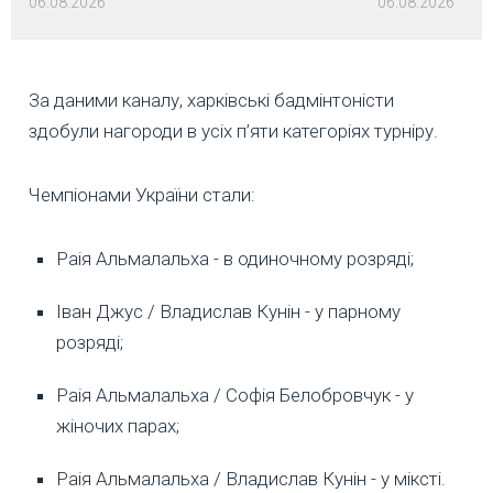
06.08.2026
06.08.2026
За даними каналу, харківські бадмінтоністи
здобули нагороди в усіх п’яти категоріях турніру.
Чемпіонами України стали:
Раія Альмалальха - в одиночному розряді;
Іван Джус / Владислав Кунін - у парному
розряді;
Раія Альмалальха / Софія Белобровчук - у
жіночих парах;
Раія Альмалальха / Владислав Кунін - у міксті.