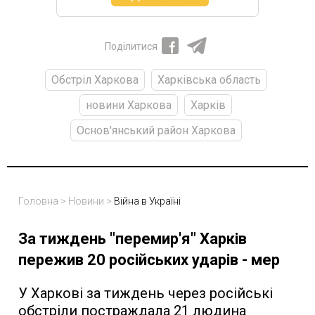
Поділитися
Обстріл Харкова
Харківська область
новини Харкова
Харків
Основ'янський район Харкова
Головна
>
Новини
>
Війна в Україні
За тиждень "перемир'я" Харків
пережив 20 російських ударів - мер
У Харкові за тиждень через російські
обстріли постраждала 21 людина