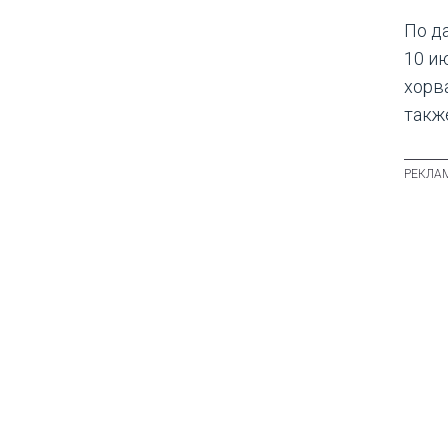
По д
10 и
хорв
такж