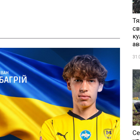
Тя
св
ку
ав
31.
Се