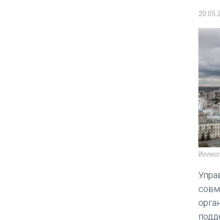
20.05.
Иллюс
Упра
совм
орга
подд