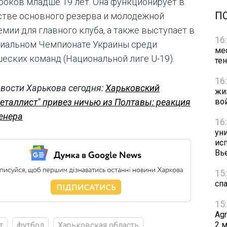
гроков младше 19 лет. Она функционирует в
П
стве основного резерва и молодежной
емии для главного клуба, а также выступает в
16
иальном Чемпионате Украины среди
ме
еских команд (Национальной лиге U-19).
те
16
вости Харькова сегодня:
Харьковский
жи
во
еталлист" привез ничью из Полтавы: реакция
енера
16
ун
ис
Вь
15
сп
15
Ag
2 
т
футбол
Харьковская область