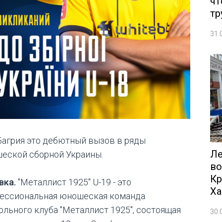
чт
тр
31.
Багрия это дебютный вызов в ряды
Ле
еской сборной Украины.
во
Кр
вка.
"Металлист 1925" U-19 - это
Ха
ессиональная юношеская команда
ольного клуба "Металлист 1925", состоящая
30.