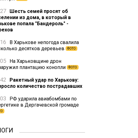
:27
Шесть семей просят об
селении из дома, в который в
рькове попала "Бандероль" -
рехов
:16
В Харькове непогода свалила
сколько десятков деревьев
ФОТО
:05
На Харьковщине дрон
наружил плантацию конопли
ФОТО
:42
Ракетный удар по Харькову:
зросло количество пострадавших
:03
РФ ударила авиабомбами по
ергетике в Дергачевской громаде
ТО
ЛОГИ