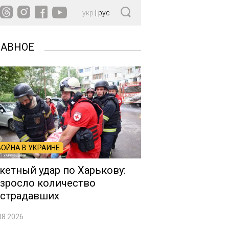
укр
|
рус
ЛАВНОЕ
ВОЙНА В УКРАИНЕ
кетный удар по Харькову:
зросло количество
страдавших
08.2026