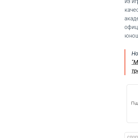
из и
каче
акад
офиц
юнош
Но
"М
тр
спор