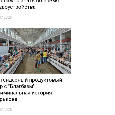
о важно знать во время
удоустройства
07.2026
гендарный продуктовый
р с "Благбазы".
иминальная история
рькова
07.2026