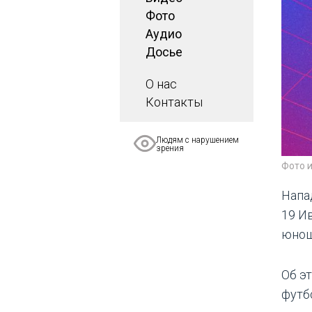
Фото
Аудио
Досье
О нас
Контакты
Людям с нарушением
зрения
Фото 
Напа
19 И
юнош
Об э
футб