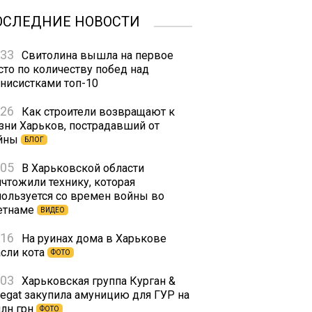
ОСЛЕДНИЕ НОВОСТИ
:33
Свитолина вышла на первое
сто по количеству побед над
ннисистками топ-10
:26
Как строители возвращают к
зни Харьков, пострадавший от
йны
БЛОГ
:05
В Харьковской области
ичтожили технику, которая
пользуется со времен войны во
етнаме
ВИДЕО
:16
На руинах дома в Харькове
асли кота
ФОТО
:03
Харьковская группа Курган &
regat закупила амуницию для ГУР на
млн грн
ФОТО