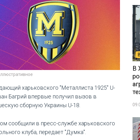
В 
иллюстративное
ро
аг
дающий харьковского "Металлиста 1925" U-
те
ван Багрий впервые получил вызов в
ескую сборную Украины U-18.
09.
том сообщили в пресс-службе харьковского
ольного клуба, передает "Думка".