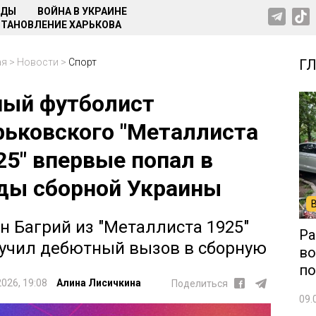
НДЫ
ВОЙНА В УКРАИНЕ
ТАНОВЛЕНИЕ ХАРЬКОВА
ая
>
Новости
>
Спорт
Г
ый футболист
рьковского "Металлиста
25" впервые попал в
ды сборной Украины
н Багрий из "Металлиста 1925"
Ра
учил дебютный вызов в сборную
во
по
2026, 19:08
Алина Лисичкина
Поделиться
09.