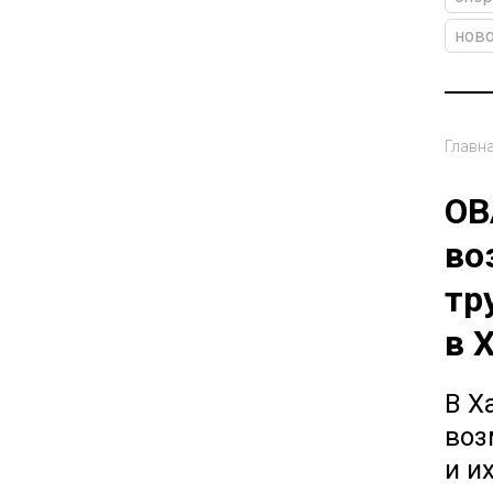
ново
Главн
ОВ
во
тр
в 
В Х
воз
и и