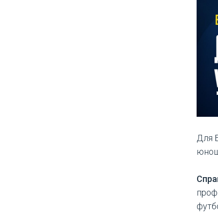
Для 
юнош
Спра
проф
футб