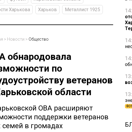
сти Харькова
Харьков
Металлист 1925
14
от
Ха
Те
ая
>
Новости
>
Общество
14
не
А обнародовала
14
об
зможности по
13
удоустройству ветеранов
во
Харьковской области
13
эн
арьковской ОВА расширяют
ФО
можности поддержки ветеранов
Б
х семей в громадах