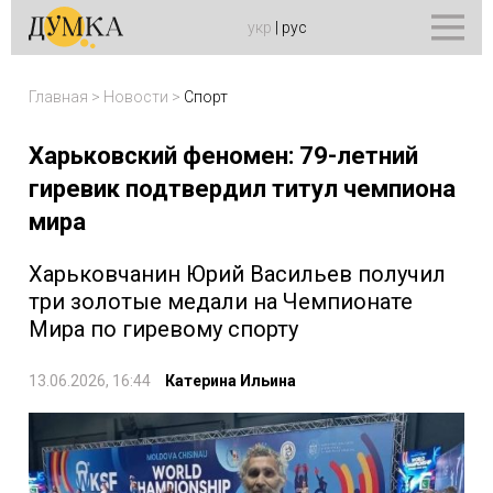
укр
|
рус
Главная
>
Новости
>
Спорт
Харьковский феномен: 79-летний
гиревик подтвердил титул чемпиона
мира
Харьковчанин Юрий Васильев получил
три золотые медали на Чемпионате
Мира по гиревому спорту
13.06.2026, 16:44
Катерина Ильина