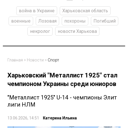
война в Украине
Харьковская область
военные
Лозовая
похороны
Погибший
некролог
новости Харькова
Главная
>
Новости
>
Спорт
Харьковский "Металлист 1925" стал
чемпионом Украины среди юниоров
"Металлист 1925" U-14 - чемпионы Элит
лиги НЛМ
13.06.2026, 14:51
Катерина Ильина