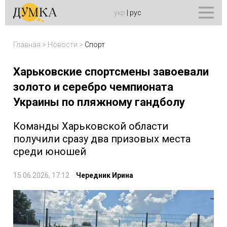
укр
|
рус
Главная
>
Новости
>
Спорт
Харьковские спортсмены завоевали
золото и серебро чемпионата
Украины по пляжному гандболу
Команды Харьковской области
получили сразу два призовых места
среди юношей
15.06.2026, 17:12
Чередник Ирина