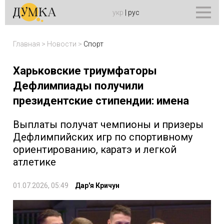
укр
|
рус
Главная
>
Новости
>
Спорт
Харьковские триумфаторы
Дефлимпиады получили
президентские стипендии: имена
Выплаты получат чемпионы и призеры
Дефлимпийских игр по спортивному
ориентированию, каратэ и легкой
атлетике
01.07.2026, 05:49
Дар'я Кричун