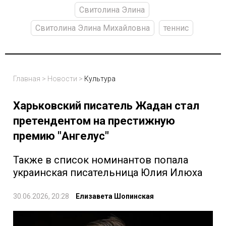
Свитолина Элина
Свитолина Элина Михайловна
теннис
Главная
>
Новости
>
Культура
Харьковский писатель Жадан стал
претендентом на престижную
премию "Ангелус"
Также в список номинантов попала
украинская писательница Юлия Илюха
30.06.2026, 20:28
Елизавета Шопинская