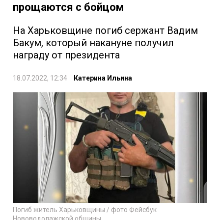
прощаются с бойцом
На Харьковщине погиб сержант Вадим
Бакум, который накануне получил
награду от президента
18.07.2022, 12:34
Катерина Ильина
Погиб житель Харьковщины / фото Фейсбук
Нововодолажской общины