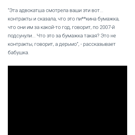
"Эта адвокатша смотрела ваши эти вот...
контракты и сказала, что это пи**кина бумажка,
что они им за какой-то год, говорит, по 2007-й
подсунули... Что это за бумажка такая? Это не
контракты, говорит, а дерьмо”, - рассказывает
бабушка.