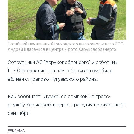
Погибший начальник Харьковского высоковольтного РЭС
Андрей Власенков в центре / фото Харьковоблэнерго
Сотрудники АО "Харьковоблэнерго" и работник
ГСЧС взорвались на служебном автомобиле
вблизи с. Граково Чугуевского района.
Как сообщает "Думка" со ссылкой на пресс-
службу Харьковоблэнерго, трагедия произошла 21
сентября.