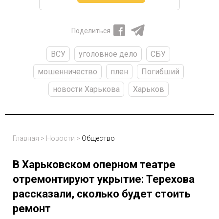
Поделиться
ВСУ
уголовное дело
СБУ
мошенничество
плен
Погибший
новости Харькова
Харьков
Главная
>
Новости
>
Общество
В Харьковском оперном театре
отремонтируют укрытие: Терехова
рассказали, сколько будет стоить
ремонт