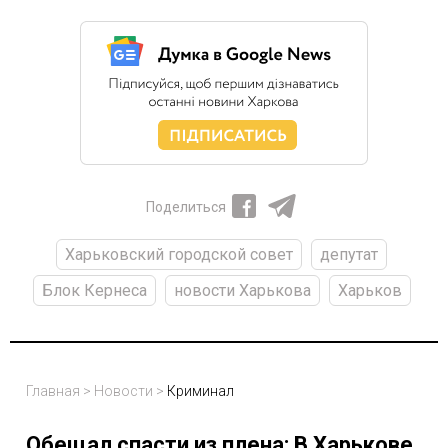
Поделиться
Харьковский городской совет
депутат
Блок Кернеса
новости Харькова
Харьков
Главная
>
Новости
>
Криминал
Обещал спасти из плена: В Харькове