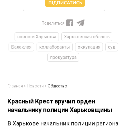
Поделиться
новости Харькова
Харьковская область
Балаклея
коллаборанты
оккупация
суд
прокуратура
Главная
>
Новости
>
Общество
Красный Крест вручил орден
начальнику полиции Харьковщины
В Харькове начальник полиции региона