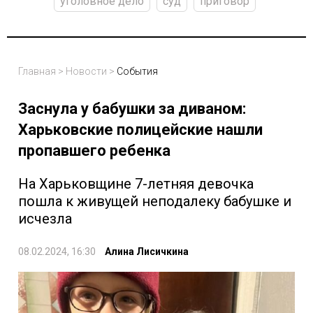
уголовное дело
суд
приговор
Главная
>
Новости
>
События
Заснула у бабушки за диваном:
Харьковские полицейские нашли
пропавшего ребенка
На Харьковщине 7-летняя девочка
пошла к живущей неподалеку бабушке и
исчезла
08.02.2024, 16:30
Алина Лисичкина