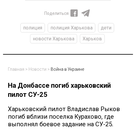
Поделиться
полиция
полиция Харькова
дети
новости Харькова
Харьков
Главная
>
Новости
>
Война в Украине
На Донбассе погиб харьковский
пилот СУ-25
Харьковский пилот Владислав Рыков
погиб вблизи поселка Курахово, где
выполнял боевое задание на СУ-25.