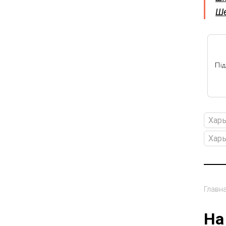
Ше
Хар
Харь
Главн
На