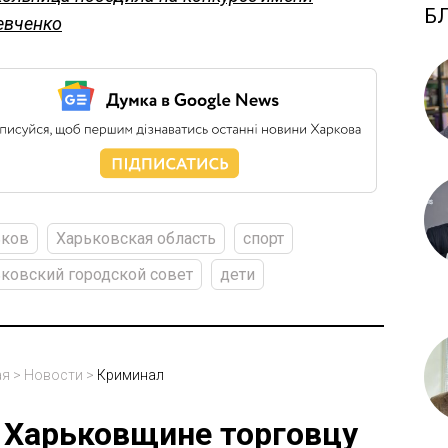
Б
вченко
ьков
Харьковская область
спорт
ковский городской совет
дети
ая
>
Новости
>
Криминал
 Харьковщине торговцу