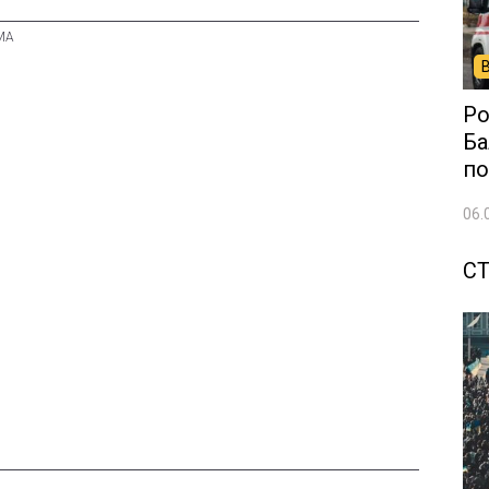
Ро
Ба
по
06.
С