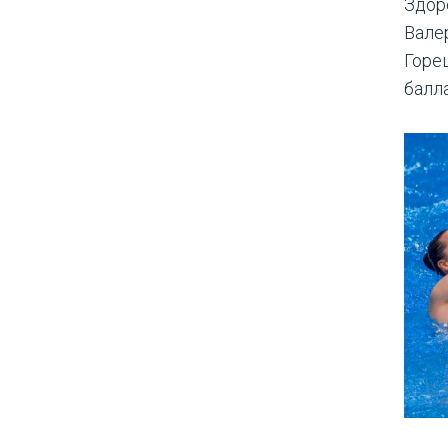
Здор
Вале
Горе
балла