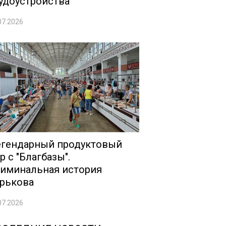
удоустройства
07.2026
гендарный продуктовый
р с "Благбазы".
иминальная история
рькова
07.2026