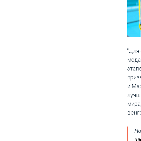
"Для
меда
этап
приз
и Ма
лучш
мира,
венг
Но
шк