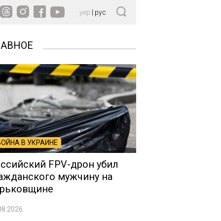
укр
|
рус
ЛАВНОЕ
ВОЙНА В УКРАИНЕ
ссийский FPV-дрон убил
ажданского мужчину на
рьковщине
08.2026