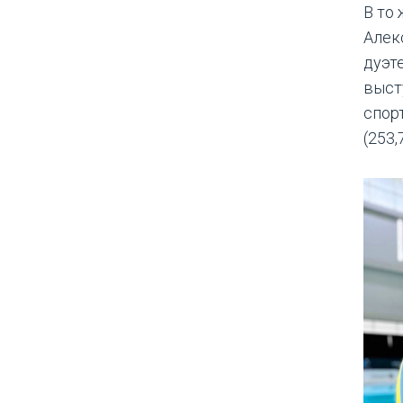
В то
Алек
дуэте
выст
спор
(253,