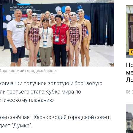
По
Харьковский городской совет
ме
Л
ковчанки получили золотую и бронзовую
ли третьего этапа Кубка мира по
06.
стическому плаванию.
том сообщает Харьковский городской совет,
дает "Думка".