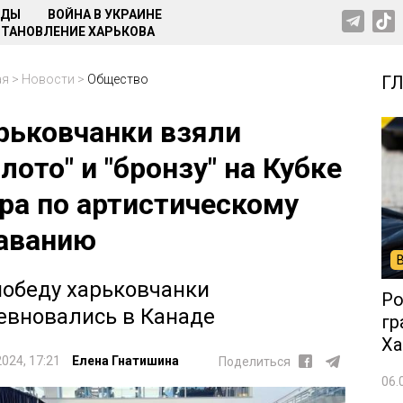
НДЫ
ВОЙНА В УКРАИНЕ
ТАНОВЛЕНИЕ ХАРЬКОВА
ая
>
Новости
>
Общество
Г
рьковчанки взяли
олото" и "бронзу" на Кубке
ра по артистическому
аванию
победу харьковчанки
Ро
евновались в Канаде
гр
Ха
2024, 17:21
Елена Гнатишина
Поделиться
06.