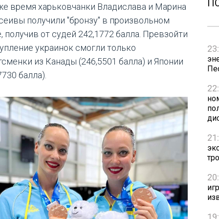
П
 же время харьковчанки Владислава и Марина
сеивы получили "бронзу" в произвольном
, получив от судей 242,1772 балла. Превзойти
упление украинок смогли только
23
эн
тсменки из Канады (246,5501 балла) и Японии
Пе
7730 балла).
22
но
пол
ди
21
эк
тр
20
игр
из
19