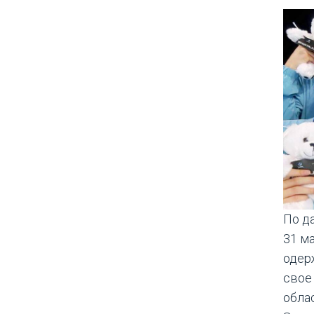
По д
31 м
одер
свое
обла