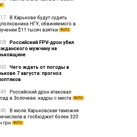
ОГ
:17
В Харькове будут судить
дполковника НГУ, обвиняемого в
лучении $11 тысяч взятки
ФОТО
:08
Российский FPV-дрон убил
ажданского мужчину на
рьковщине
:00
Чего ждать от погоды в
рькове 7 августа: прогноз
ноптиков
:49
Российский дрон атаковал
тсад в Золочеве: кадры с места
ФОТО
:46
В июле Харьковская таможня
речислила в госбюджет более 320
н грн
ФОТО