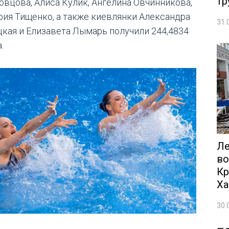
тр
овцова, Алиса Кулик, Ангелина Овчинникова,
рия Тищенко, а также киевлянки Александра
31.
цкая и Елизавета Лымарь получили 244,4834
.
Ле
во
Кр
Ха
30.