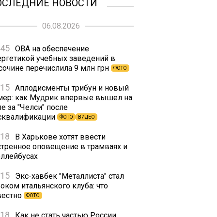
ОСЛЕДНИЕ НОВОСТИ
06.08.2026
:45
ОВА на обеспечение
ергетикой учебных заведений в
сочине перечислила 9 млн грн
ФОТО
:15
Аплодисменты трибун и новый
мер: как Мудрик впервые вышел на
е за "Челси" после
сквалификации
ФОТО
ВИДЕО
:18
В Харькове хотят ввести
стренное оповещение в трамваях и
оллейбусах
:15
Экс-хавбек "Металлиста" стал
оком итальянского клуба: что
вестно
ФОТО
:18
Как не стать частью России