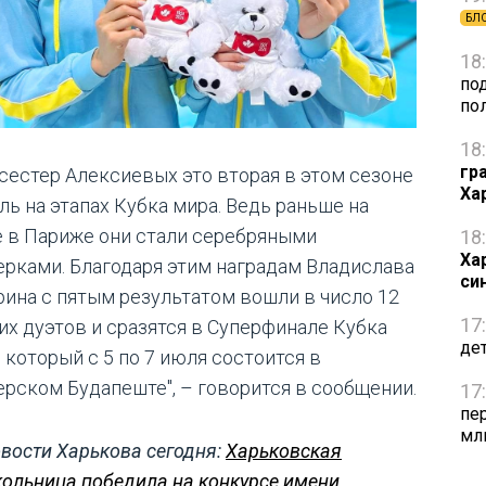
БЛ
18
по
по
18
гр
 сестер Алексиевых это вторая в этом сезоне
Ха
ль на этапах Кубка мира. Ведь раньше на
е в Париже они стали серебряными
18
Ха
ерками. Благодаря этим наградам Владислава
си
рина с пятым результатом вошли в число 12
17
их дуэтов и сразятся в Суперфинале Кубка
де
 который с 5 по 7 июля состоится в
ерском Будапеште", – говорится в сообщении.
17
пе
мл
вости Харькова сегодня:
Харьковская
ольница победила на конкурсе имени