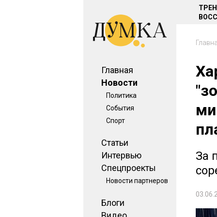
ТРЕ
ВОСС
Главн
Ха
Главная
Новости
"з
Политика
ми
События
Спорт
пл
Статьи
За 
Интервью
Спецпроекты
сор
Новости партнеров
03.06.
Блоги
Видео