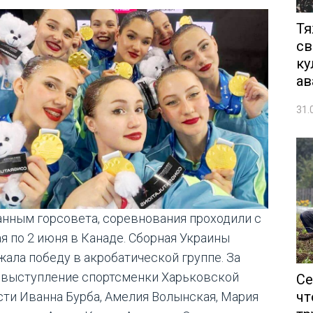
Тя
св
ку
ав
31.
анным горсовета, соревнования проходили с
ая по 2 июня в Канаде. Сборная Украины
жала победу в акробатической группе. За
 выступление спортсменки Харьковской
Се
чт
сти Иванна Бурба, Амелия Волынская, Мария