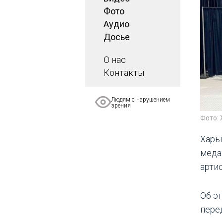
Фото
Аудио
Досье
О нас
Контакты
Людям с нарушением
зрения
Фото: 
Харь
меда
арти
Об э
пере